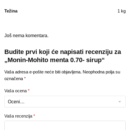
Težina
1 kg
Još nema komentara.
Budite prvi koji će napisati recenziju za
„Monin-Mohito menta 0.70- sirup“
Vaša adresa e-pošte neće biti objavljena.
Neophodna polja su
označena
*
Vaša ocena
*
Vaša recenzija
*