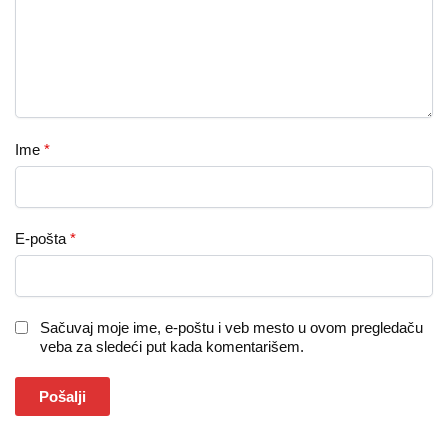
Ime
*
E-pošta
*
Sačuvaj moje ime, e-poštu i veb mesto u ovom pregledaču
veba za sledeći put kada komentarišem.