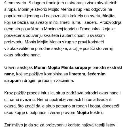
širom sveta. S dugom tradicijom u stvaranju visokokvalitetnih
sirupa, Monin je stvorio Mojito Menta sirup kao odgovor na
popularnost jednog od najpoznatijih koktela na svetu,
Mojita
,
koji se bazira na svežoj minti, limeti, rumu i šećeru. Proizvodnja
ovog sirupa vrši se u Moninovoj fabrici u Francuskoj, koja je
posvećena očuvanju kvaliteta i autentičnosti u svakom
proizvodu. Monin Mojito Menta sirup se pravi koristeći
visokokvalitetne prirodne sastojke, a cilj je postići što verniji
okus prirodne nane.
Glavni sastojak
Monin Mojito Menta sirupa
je prirodni ekstrakt
nane
, koji se pažljivo kombinira sa
limetom
,
šećernim
sirupom
i drugim prirodnim začinima.
Kroz pažljiv proces infuzije, sirup zadržava prirodni okus nane i
citrusnu svežinu. Nema upotrebe veštačkih zaslađivača ili
okusa, što znači da je sirup potpuno prirodan i bogat, donoseći
ukus koji je u potpunosti veran pravom
Mojito
koktelu.
Zanimljivo je da se za proizvodnju koriste najkvalitetniji listovi