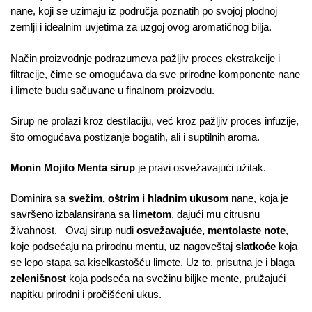
nane, koji se uzimaju iz područja poznatih po svojoj plodnoj
zemlji i idealnim uvjetima za uzgoj ovog aromatičnog bilja.
Način proizvodnje podrazumeva pažljiv proces ekstrakcije i
filtracije, čime se omogućava da sve prirodne komponente nane
i limete budu sačuvane u finalnom proizvodu.
Sirup ne prolazi kroz destilaciju, već kroz pažljiv proces infuzije,
što omogućava postizanje bogatih, ali i suptilnih aroma.
Monin Mojito Menta sirup
je pravi osvežavajući užitak.
Dominira sa
svežim, oštrim i hladnim ukusom
nane, koja je
savršeno izbalansirana sa
limetom
, dajući mu citrusnu
živahnost. Ovaj sirup nudi
osvežavajuće, mentolaste note
,
koje podsećaju na prirodnu mentu, uz nagoveštaj
slatkoće
koja
se lepo stapa sa kiselkastošću limete. Uz to, prisutna je i blaga
zelenišnost
koja podseća na svežinu biljke mente, pružajući
napitku prirodni i pročišćeni ukus.