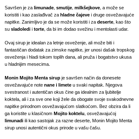
Savršen je za
limunade
,
smutije
,
milkšejkove
, a može se
koristiti i kao zaslađivač za
hladne čajeve
i druge osvežavajuće
napitke. Zanimljivo je da se može koristiti i za
deserte
, kao što
su
sladoledi
i
torte
, da bi im dodao svežinu i mentolasti udar.
Ovaj sirup je idealan za letnje osveženje, ali može biti i
fantastičan dodatak za zimske napitke, jer unosi dašak tropskog
osveženja i hladi tokom toplih dana, ali pruža i bogatstvo ukusa
u hladnijim mesecima.
Monin Mojito Menta sirup
je savršen način da donesete
osvežavajuće note
nane i limete
u svaki napitak. Njegova
svestranost i autentičan okus čine ga idealnim za ljubitelje
koktela, ali i za sve one koji žele da obogate svoje svakodnevne
napitke prirodnom osvežavajućom slatkoćom. Bez obzira da li
ga koristite u klasičnom
Mojito koktelu
, osvežavajućoj
limunadi
ili kao sastojak za razne deserte, Monin Mojito Menta
sirup unosi autentični okus prirode u vašu čašu.