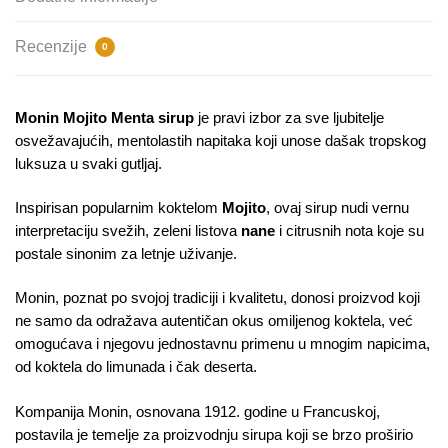
Recenzije
0
Monin Mojito Menta sirup
je pravi izbor za sve ljubitelje
osvežavajućih, mentolastih napitaka koji unose dašak tropskog
luksuza u svaki gutljaj.
Inspirisan popularnim koktelom
Mojito
, ovaj sirup nudi vernu
interpretaciju svežih, zeleni listova
nane
i citrusnih nota koje su
postale sinonim za letnje uživanje.
Monin, poznat po svojoj tradiciji i kvalitetu, donosi proizvod koji
ne samo da odražava autentičan okus omiljenog koktela, već
omogućava i njegovu jednostavnu primenu u mnogim napicima,
od koktela do limunada i čak deserta.
Kompanija Monin, osnovana 1912. godine u Francuskoj,
postavila je temelje za proizvodnju sirupa koji se brzo proširio