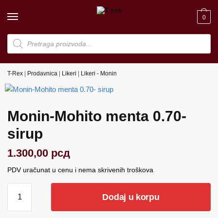
Skip
Skip
to
to
0
navigation
content
Products
search
T-Rex
|
Prodavnica
|
Likeri
|
Likeri - Monin
Monin-Mohito menta 0.70-
sirup
1.300,00
рсд
PDV uračunat u cenu i nema skrivenih troškova
Monin-
Dodaj u korpu
Mohito
menta