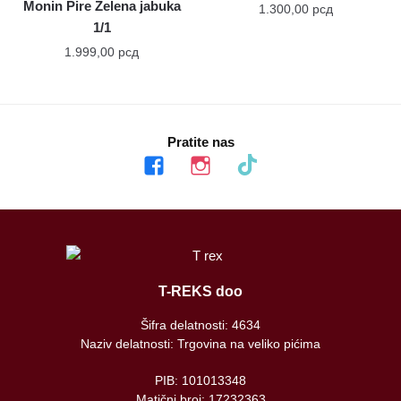
Monin Pire Zelena jabuka
1.300,00
рсд
1/1
1.999,00
рсд
Pratite nas
facebook
instagram
tiktok
T-REKS doo
Šifra delatnosti: 4634
Naziv delatnosti: Trgovina na veliko pićima
PIB: 101013348
Matični broj: 17232363