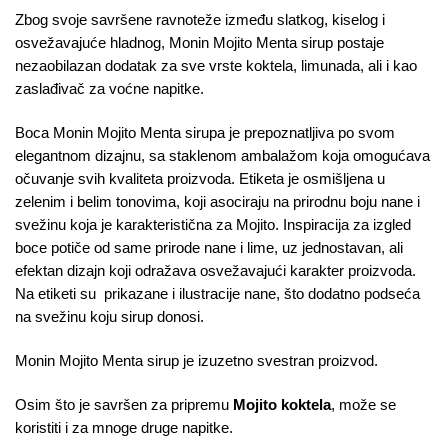
Zbog svoje savršene ravnoteže između slatkog, kiselog i
osvežavajuće hladnog, Monin Mojito Menta sirup postaje
nezaobilazan dodatak za sve vrste koktela, limunada, ali i kao
zaslađivač za voćne napitke.
Boca Monin Mojito Menta sirupa je prepoznatljiva po svom
elegantnom dizajnu, sa staklenom ambalažom koja omogućava
očuvanje svih kvaliteta proizvoda. Etiketa je osmišljena u
zelenim i belim tonovima, koji asociraju na prirodnu boju nane i
svežinu koja je karakteristična za Mojito. Inspiracija za izgled
boce potiče od same prirode nane i lime, uz jednostavan, ali
efektan dizajn koji odražava osvežavajući karakter proizvoda.
Na etiketi su prikazane i ilustracije nane, što dodatno podseća
na svežinu koju sirup donosi.
Monin Mojito Menta sirup je izuzetno svestran proizvod.
Osim što je savršen za pripremu
Mojito koktela
, može se
koristiti i za mnoge druge napitke.