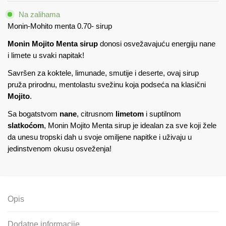
0.70-
Na zalihama
sirup
Monin-Mohito menta 0.70- sirup
količina
Monin Mojito Menta sirup
donosi osvežavajuću energiju nane
i limete u svaki napitak!
Savršen za koktele, limunade, smutije i deserte, ovaj sirup
pruža prirodnu, mentolastu svežinu koja podseća na klasični
Mojito
.
Sa bogatstvom
nane
, citrusnom
limetom
i suptilnom
slatkoćom
, Monin Mojito Menta sirup je idealan za sve koji žele
da unesu tropski dah u svoje omiljene napitke i uživaju u
jedinstvenom okusu osveženja!
Opis
Dodatne informacije