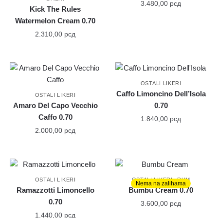
3.480,00
рсд
Kick The Rules
Watermelon Cream 0.70
2.310,00
рсд
OSTALI LIKERI
Caffo Limoncino Dell’Isola
OSTALI LIKERI
Amaro Del Capo Vecchio
0.70
Caffo 0.70
1.840,00
рсд
2.000,00
рсд
,
OSTALI LIKERI
OSTALI LIKERI
RUM
Nema na zalihama
Ramazzotti Limoncello
Bumbu Cream 0.70
0.70
3.600,00
рсд
1.440,00
рсд