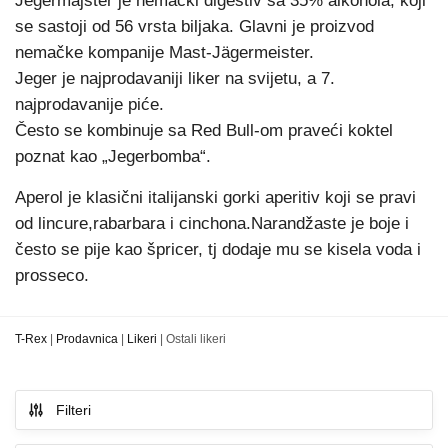
Jegermajster je nemački digestiv sa 35% alkohola, koji
se sastoji od 56 vrsta biljaka. Glavni je proizvod
nemačke kompanije Mast-Jägermeister.
Jeger je najprodavaniji liker na svijetu, a 7.
najprodavanije piće.
Često se kombinuje sa Red Bull-om praveći koktel
poznat kao „Jegerbomba“.
Aperol je klasični italijanski gorki aperitiv koji se pravi
od lincure,rabarbara i cinchona.Narandžaste je boje i
često se pije kao špricer, tj dodaje mu se kisela voda i
prosseco.
T-Rex
|
Prodavnica
|
Likeri
|
Ostali likeri
Filteri