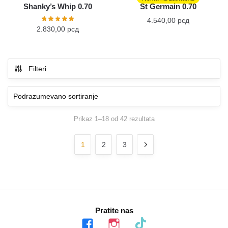
Shanky’s Whip 0.70
St Germain 0.70
4.540,00
рсд
2.830,00
рсд
Filteri
Prikaz 1–18 od 42 rezultata
1
2
3
Pratite nas
facebook
instagram
tiktok