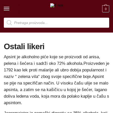
Skip
Skip
to
to
0
navigation
content
Products
search
Ostali likeri
Apsint je alkoholno piće koje se proizvodi od anisa,
pelena i šećera i sadrži oko 72% alkohola.Proizveden je
1792 kao lek proti malarije ali ubro dobija popularnost i
naziv “ zelena vila“ zbog svoje specifične boje.Apsint
se pije na specifičan način. U visoku čašu ulije se malo
apsinta, a zatim se na kašičicu u kojoj je šećer, lagano
doliva ledena voda, koja mora da polako kaplje u čašu s
apsintom.