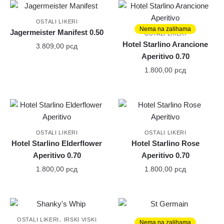
OSTALI LIKERI
Nema na zalihama
Jagermeister Manifest 0.50
OSTALI LIKERI
Hotel Starlino Arancione
3.809,00
рсд
Aperitivo 0.70
1.800,00
рсд
OSTALI LIKERI
OSTALI LIKERI
Hotel Starlino Elderflower
Hotel Starlino Rose
Aperitivo 0.70
Aperitivo 0.70
1.800,00
рсд
1.800,00
рсд
,
OSTALI LIKERI
IRSKI VISKI
OSTALI LIKERI
Nema na zalihama