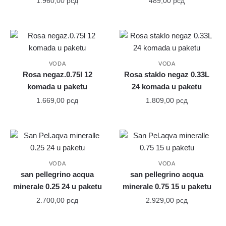
1.960,00
рсд
489,00
рсд
VODA
VODA
Rosa negaz.0.75l 12
Rosa staklo negaz 0.33L
komada u paketu
24 komada u paketu
1.669,00
рсд
1.809,00
рсд
VODA
VODA
san pellegrino acqua
san pellegrino acqua
minerale 0.25 24 u paketu
minerale 0.75 15 u paketu
2.700,00
рсд
2.929,00
рсд