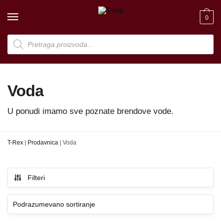
Skip
Skip
to
to
0
navigation
content
Products
search
Voda
U ponudi imamo sve poznate brendove vode.
T-Rex
|
Prodavnica
|
Voda
Filteri