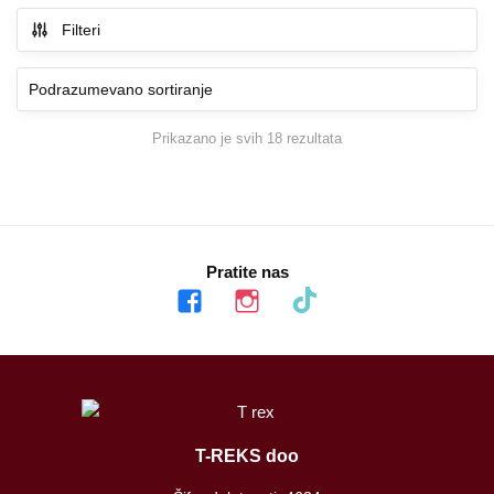
Filteri
Prikazano je svih 18 rezultata
Pratite nas
facebook
instagram
tiktok
T-REKS doo