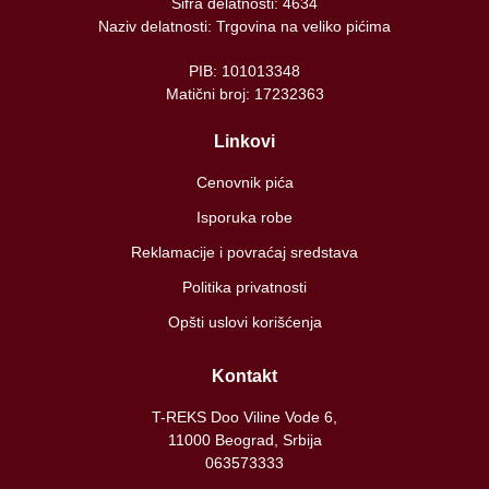
Šifra delatnosti: 4634
Naziv delatnosti: Trgovina na veliko pićima
PIB: 101013348
Matični broj: 17232363
Linkovi
Cenovnik pića
Isporuka robe
Reklamacije i povraćaj sredstava
Politika privatnosti
Opšti uslovi korišćenja
Kontakt
T-REKS Doo Viline Vode 6,
11000 Beograd, Srbija
063573333