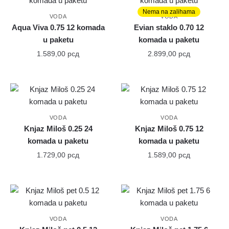
Nema na zalihama
VODA
VODA
Aqua Viva 0.75 12 komada
Evian staklo 0.70 12
u paketu
komada u paketu
1.589,00
рсд
2.899,00
рсд
VODA
VODA
Knjaz Miloš 0.25 24
Knjaz Miloš 0.75 12
komada u paketu
komada u paketu
1.729,00
рсд
1.589,00
рсд
VODA
VODA