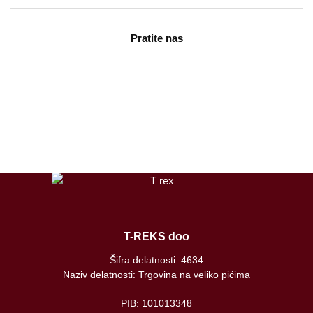
Pratite nas
facebook
instagram
tiktok
T-REKS doo
Šifra delatnosti: 4634
Naziv delatnosti: Trgovina na veliko pićima
PIB: 101013348