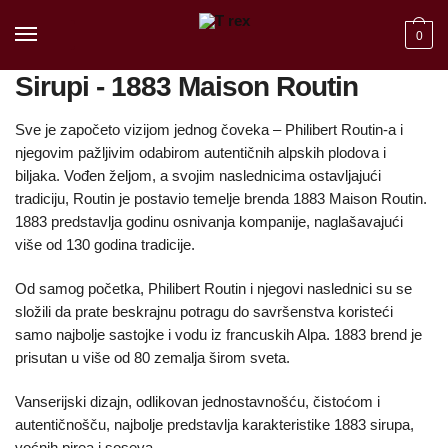
Skip to navigation
Skip to content
0
Sirupi - 1883 Maison Routin
Sve je započeto vizijom jednog čoveka – Philibert Routin-a i
njegovim pažljivim odabirom autentičnih alpskih plodova i
biljaka. Vođen željom, a svojim naslednicima ostavljajući
tradiciju, Routin je postavio temelje brenda 1883 Maison Routin.
1883 predstavlja godinu osnivanja kompanije, naglašavajući
više od 130 godina tradicije.
Od samog početka, Philibert Routin i njegovi naslednici su se
složili da prate beskrajnu potragu do savršenstva koristeći
samo najbolje sastojke i vodu iz francuskih Alpa. 1883 brend je
prisutan u više od 80 zemalja širom sveta.
Vanserijski dizajn, odlikovan jednostavnošću, čistoćom i
autentičnošču, najbolje predstavlja karakteristike 1883 sirupa,
voćnih pirea i soseva.