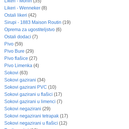
Likeri - Monin
(35)
Likeri - Wenneker
(8)
Ostali likeri
(42)
Sirupi - 1883 Maison Routin
(19)
Oprema za ugostiteljstvo
(6)
Ostali dodaci
(7)
Pivo
(59)
Pivo Bure
(29)
Pivo flašice
(27)
Pivo Limenka
(4)
Sokovi
(63)
Sokovi gazirani
(34)
Sokovi gazirani PVC
(10)
Sokovi gazirani u flašici
(17)
Sokovi gazirani u limenci
(7)
Sokovi negazirani
(29)
Sokovi negazirani tetrapak
(17)
Sokovi negazirani u flašici
(12)