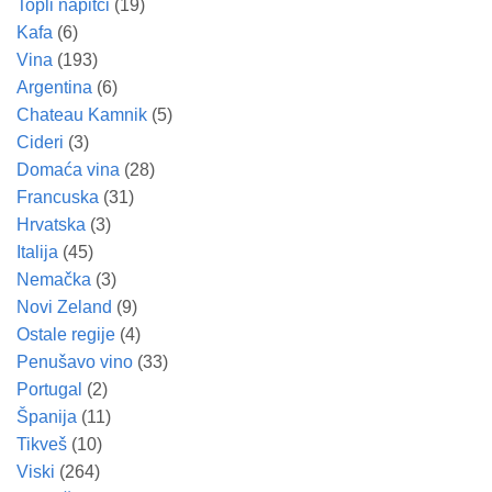
Topli napitci
(19)
Kafa
(6)
Vina
(193)
Argentina
(6)
Chateau Kamnik
(5)
Cideri
(3)
Domaća vina
(28)
Francuska
(31)
Hrvatska
(3)
Italija
(45)
Nemačka
(3)
Novi Zeland
(9)
Ostale regije
(4)
Penušavo vino
(33)
Portugal
(2)
Španija
(11)
Tikveš
(10)
Viski
(264)