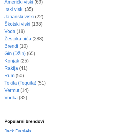
Američki viski
(69)
Irski viski
(35)
Japanski viski
(22)
Škotski viski
(138)
Voda
(18)
Žestoka pića
(288)
Brendi
(10)
Gin (Džin)
(65)
Konjak
(25)
Rakija
(41)
Rum
(50)
Tekila (Tequila)
(51)
Vermut
(14)
Vodka
(32)
Popularni brendovi
Jack Daniels