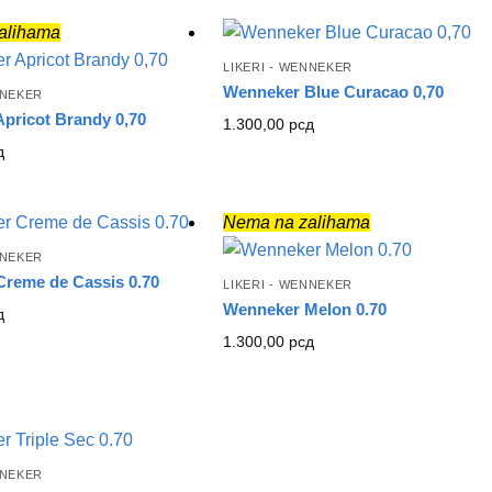
alihama
LIKERI - WENNEKER
Wenneker Blue Curacao 0,70
NNEKER
pricot Brandy 0,70
1.300,00
рсд
д
Nema na zalihama
NNEKER
reme de Cassis 0.70
LIKERI - WENNEKER
Wenneker Melon 0.70
д
1.300,00
рсд
NNEKER