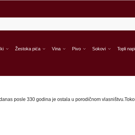
ki
Žestoka pića
Vina
Pivo
Sokovi
Topli napi
 danas posle 330 godina je ostala u porodičnom vlasništvu.Tok