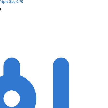
riple Sec 0.70
д