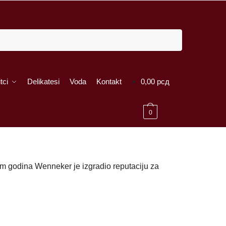
tci
Delikatesi
Voda
Kontakt
0,00
рсд
0
om godina Wenneker je izgradio reputaciju za