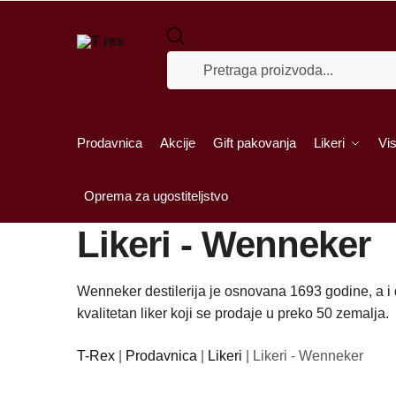
Skip to navigation
Skip to content
Products search
Prodavnica
Akcije
Gift pakovanja
Likeri
Vis
Oprema za ugostiteljstvo
Likeri - Wenneker
Wenneker destilerija je osnovana 1693 godine, a i
kvalitetan liker koji se prodaje u preko 50 zemalja.
T-Rex
|
Prodavnica
|
Likeri
|
Likeri - Wenneker