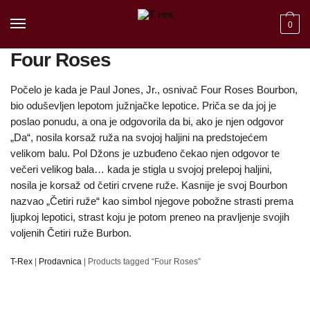
Skip to navigation
Skip to content
0
Four Roses
Počelo je kada je Paul Jones, Jr., osnivač Four Roses Bourbon,
bio oduševljen lepotom južnjačke lepotice. Priča se da joj je
poslao ponudu, a ona je odgovorila da bi, ako je njen odgovor
„Da“, nosila korsaž ruža na svojoj haljini na predstojećem
velikom balu. Pol Džons je uzbuđeno čekao njen odgovor te
večeri velikog bala… kada je stigla u svojoj prelepoj haljini,
nosila je korsaž od četiri crvene ruže. Kasnije je svoj Bourbon
nazvao „Četiri ruže“ kao simbol njegove pobožne strasti prema
ljupkoj lepotici, strast koju je potom preneo na pravljenje svojih
voljenih Četiri ruže Burbon.
T-Rex
|
Prodavnica
|
Products tagged “Four Roses”