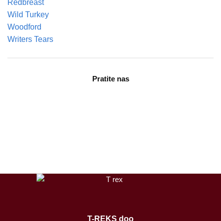
Redbreast
Wild Turkey
Woodford
Writers Tears
Pratite nas
facebook
instagram
tiktok
T-REKS doo