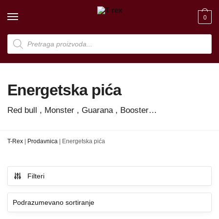
Skip
Skip
to
to
0
navigation
content
Products
search
Energetska pića
Red bull , Monster , Guarana , Booster…
T-Rex
|
Prodavnica
|
Energetska pića
Filteri