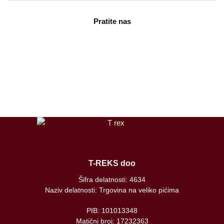
Pratite nas
facebook
instagram
tiktok
T-REKS doo
Šifra delatnosti: 4634
Naziv delatnosti: Trgovina na veliko pićima
PIB: 101013348
Matični broj: 17232363