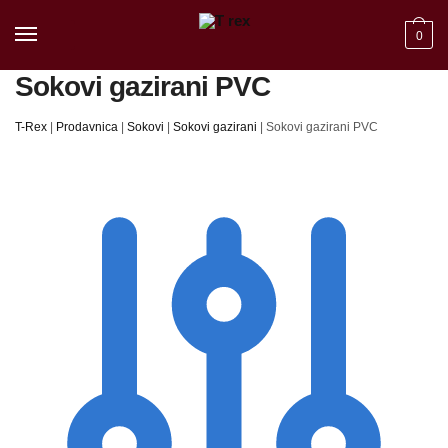
Skip to navigation
Skip to content
0
Sokovi gazirani PVC
T-Rex
|
Prodavnica
|
Sokovi
|
Sokovi gazirani
|
Sokovi gazirani PVC