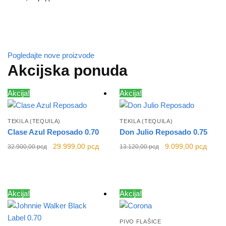
Pogledajte nove proizvode
Akcijska ponuda
Akcija!
Akcija!
TEKILA (TEQUILA)
TEKILA (TEQUILA)
Clase Azul Reposado 0.70
Don Julio Reposado 0.75
Originalna
Trenutna cena
Originalna
Trenu
29.999,00
рсд
9.099,00
рсд
32.900,00
рсд
13.120,00
рсд
cena je bila:
je:
cena je bila:
cena j
32.900,00 рсд.
29.999,00 рсд.
13.120,00 рсд.
9.099
Akcija!
Akcija!
PIVO FLAŠICE