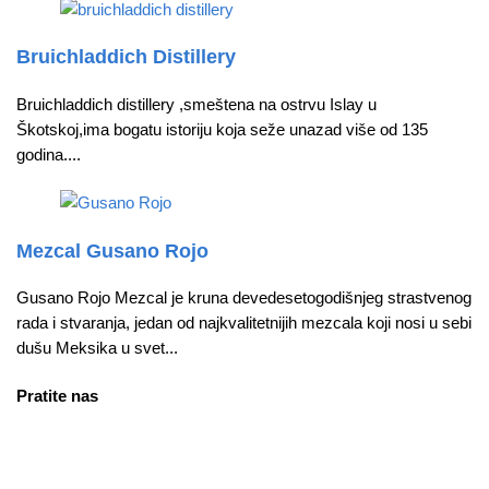
Bruichladdich Distillery
Bruichladdich distillery ,smeštena na ostrvu Islay u
Škotskoj,ima bogatu istoriju koja seže unazad više od 135
godina....
Mezcal Gusano Rojo
Gusano Rojo Mezcal je kruna devedesetogodišnjeg strastvenog
rada i stvaranja, jedan od najkvalitetnijih mezcala koji nosi u sebi
dušu Meksika u svet...
Pratite nas
facebook
instagram