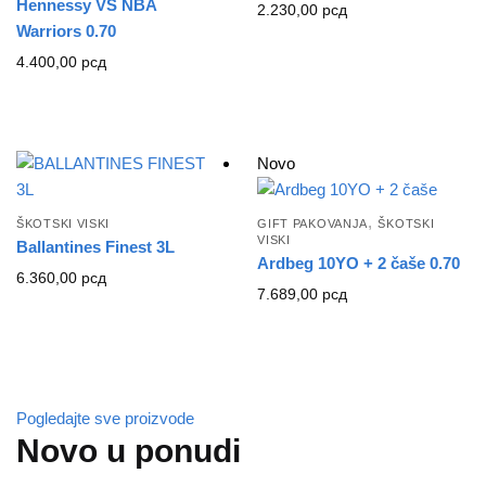
Hennessy VS NBA
2.230,00
рсд
Warriors 0.70
4.400,00
рсд
Novo
,
ŠKOTSKI VISKI
GIFT PAKOVANJA
ŠKOTSKI
VISKI
Ballantines Finest 3L
Ardbeg 10YO + 2 čaše 0.70
6.360,00
рсд
7.689,00
рсд
Pogledajte sve proizvode
Novo u ponudi