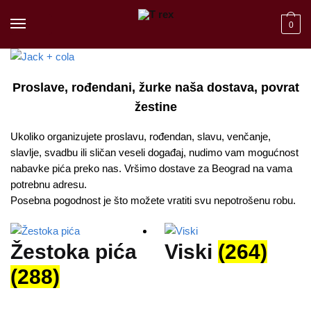
Skip to navigation
Skip to content
0
Proslave, rođendani, žurke naša dostava, povrat
žestine
Ukoliko organizujete proslavu, rođendan, slavu, venčanje,
slavlje, svadbu ili sličan veseli događaj, nudimo vam mogućnost
nabavke pića preko nas. Vršimo dostave za Beograd na vama
potrebnu adresu.
Posebna pogodnost je što možete vratiti svu nepotrošenu robu.
Žestoka pića
Viski
(264)
(288)