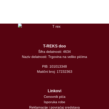
tiktok
T-REKS doo
Šifra delatnosti: 4634
Naziv delatnosti: Trgovina na veliko pićima
PIB: 101013348
Matični broj: 17232363
Linkovi
Cenovnik pića
Isporuka robe
Reklamacije i povraćaj sredstava