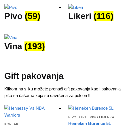
Pivo
(59)
Likeri
(116)
Vina
(193)
Gift pakovanja
Klikom na sliku možete pronaći gift pakovanja kao i pakovanja
pića sa čašama koja su savršena za poklon !!!
,
PIVO BURE
PIVO LIMENKA
Heineken Burence 5L
KONJAK