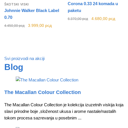
Corona 0.33 24 komada u
ŠKOTSKI VISKI
Johnnie Walker Black Label
paketu
0.70
Originalna
Trenut
4.680,00
рсд
6.370,00
рсд
cena je bila:
cena je
Originalna
Trenutna
3.999,00
рсд
4.450,00
рсд
6.370,00 рсд.
4.680,
cena je bila:
cena je:
4.450,00 рсд.
3.999,00 рсд.
Svi proizvodi na akciji
Blog
The Macallan Colour Collection
The Macallan Colour Collection je kolekcija izuzetnih viskija koja
slavi prirodne boje ,složenost ukusa i arome nastale/nastalih
tokom procesa sazrevanja u posebnim ...