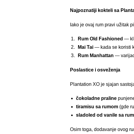
Najpoznatiji kokteli sa Plant
Iako je ovaj rum pravi užitak p
Rum Old Fashioned
— kla
Mai Tai
— kada se koristi 
Rum Manhattan
— varijac
Poslastice i osveženja
Plantation XO je sjajan sastoj
čokoladne praline
punjene
tiramisu sa rumom
(gde ru
sladoled od vanile sa rum
Osim toga, dodavanje ovog rum