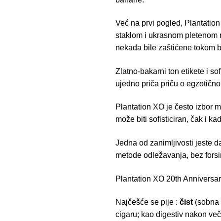
Već na prvi pogled, Plantation
staklom i ukrasnom pletenom m
nekada bile zaštićene tokom b
Zlatno-bakarni ton etikete i s
ujedno priča priču o egzotičn
Plantation XO je često izbor m
može biti sofisticiran, čak i k
Jedna od zanimljivosti jeste d
metode odležavanja, bez forsir
Plantation XO 20th Anniversar
Najčešće se pije :
čist
(sobna t
cigaru; kao digestiv nakon več