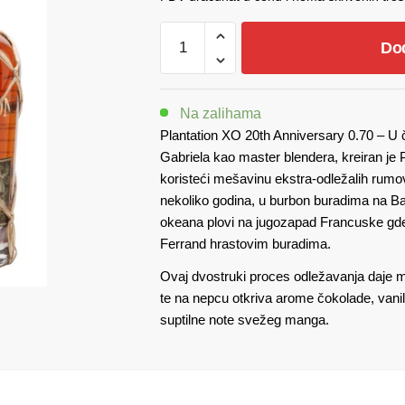
je
je
Plantation
Do
XO
bila:
7
20th
8.880,00 рсд.
Anniversary
Na zalihama
0.70
Plantation XO 20th Anniversary 0.70 – U 
količina
Gabriela kao master blendera, kreiran je
koristeći mešavinu ekstra-odležalih rum
nekoliko godina, u burbon buradima na B
okeana plovi na jugozapad Francuske gde
Ferrand hrastovim buradima.
Ovaj dvostruki proces odležavanja daje m
te na nepcu otkriva arome čokolade, vani
suptilne note svežeg manga.