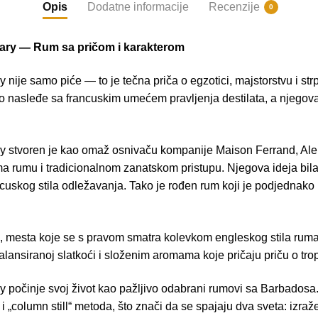
Opis
Dodatne informacije
Recenzije
0
sary — Rum sa pričom i karakterom
 nije samo piće — to je tečna priča o egzotici, majstorstvu i str
o nasleđe sa francuskim umećem pravljenja destilata, a njegov
ry stvoren je kao omaž osnivaču kompanije Maison Ferrand, Al
a rumu i tradicionalnom zanatskom pristupu. Njegova ideja bila
ncuskog stila odležavanja. Tako je rođen rum koji je podjednako
, mesta koje se s pravom smatra kolevkom engleskog stila rum
balansiranoj slatkoći i složenim aromama koje pričaju priču o tro
y počinje svoj život kao pažljivo odabrani rumovi sa Barbadosa.
“ i „column still“ metoda, što znači da se spajaju dva sveta: izraž