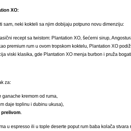
ation XO:
iti sam, neki kokteli sa njim dobijaju potpuno novu dimenziju:
sični recept sa twistom: Plantation XO, šećerni sirup, Angostura
kao premium rum u ovom tropskom koktelu, Plantation XO podiže
ija viski klasika, gde Plantation XO menja burbon i pruža bogati
ak za:
 ganache kremom od ruma,
m daje toplinu i dubinu ukusa),
 prelivom
.
a u espresso ili u tople deserte poput rum baba kolača stvara