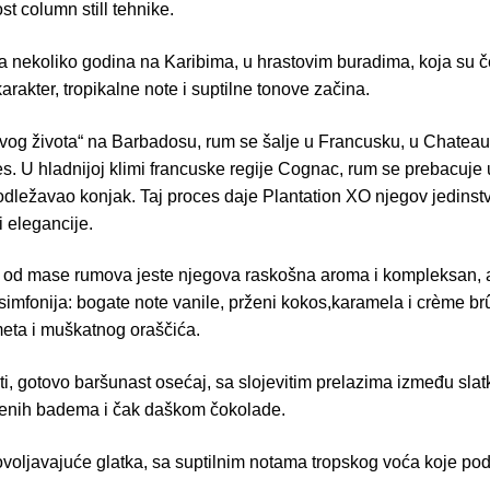
ost column still tehnike.
va nekoliko godina na Karibima, u hrastovim buradima, koja su 
arakter, tropikalne note i suptilne tonove začina.
„prvog života“ na Barbadosu, rum se šalje u Francusku, u Chatea
es. U hladnijoj klimi francuske regije Cognac, rum se prebacuje
odležavao konjak. Taj proces daje Plantation XO njegov jedinstv
 elegancije.
 od mase rumova jeste njegova raskošna aroma i kompleksan, ali
simfonija: bogate note vanile, prženi kokos,karamela i crème b
imeta i muškatnog oraščića.
, gotovo baršunast osećaj, sa slojevitim prelazima između slat
rženih badema i čak daškom čokolade.
dovoljavajuće glatka, sa suptilnim notama tropskog voća koje po