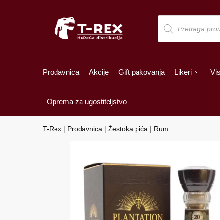
Skip
Skip
to
to
Products
search
navigation
content
Prodavnica
Akcije
Gift pakovanja
Likeri
Vis
Oprema za ugostiteljstvo
T-Rex
|
Prodavnica
|
Žestoka pića
|
Rum