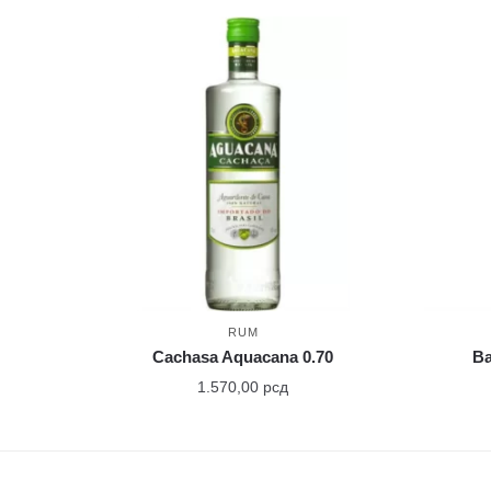
RUM
Cachasa Aquacana 0.70
Ba
1.570,00
рсд