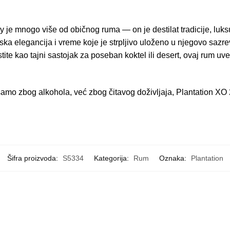
 je mnogo više od običnog ruma — on je destilat tradicije, luksu
ska elegancija i vreme koje je strpljivo uloženo u njegovo sazrev
istite kao tajni sastojak za poseban koktel ili desert, ovaj rum uv
 samo zbog alkohola, već zbog čitavog doživljaja, Plantation XO 
Šifra proizvoda:
S5334
Kategorija:
Rum
Oznaka:
Plantation