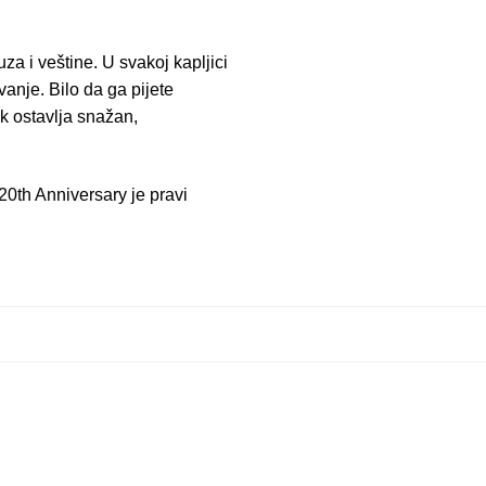
za i veštine. U svakoj kapljici
anje. Bilo da ga pijete
ek ostavlja snažan,
20th Anniversary je pravi