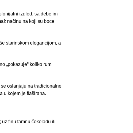
lonijalni izgled, sa debelim
až načinu na koji su boce
diše starinskom elegancijom, a
eno „pokazuje“ koliko rum
 se oslanjaju na tradicionalne
 u kojem je flaširana.
 uz finu tamnu čokoladu ili