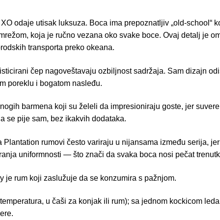
 XO odaje utisak luksuza. Boca ima prepoznatljiv „old-school“ ko
režom, koja je ručno vezana oko svake boce. Ovaj detalj je om
rodskih transporta preko okeana.
ofisticirani čep nagoveštavaju ozbiljnost sadržaja. Sam dizajn o
om poreklu i bogatom nasleđu.
nogih barmena koji su želeli da impresioniraju goste, jer suver
ada se pije sam, bez ikakvih dodataka.
a Plantation rumovi često variraju u nijansama između serija, jer
anja uniformnosti — što znači da svaka boca nosi pečat trenutka
y je rum koji zaslužuje da se konzumira s pažnjom.
emperatura, u čaši za konjak ili rum); sa jednom kockicom leda;
ere.