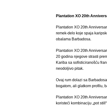
Plantation XO 20th Anniver
Plantation XO 20th Anniversary
remek-delo koje spaja karipsk
obalama Barbadosa.
Plantation XO 20th Anniversa
20 godina njegove strasti prem
Kariba sa sofisticiranošću fra
neodoljivo pitak.
Ovaj rum dolazi sa Barbadosa
bogatom, ali glatkom profilu, 
Plantation XO 20th Anniversar
koristeći kombinaciju „pot still