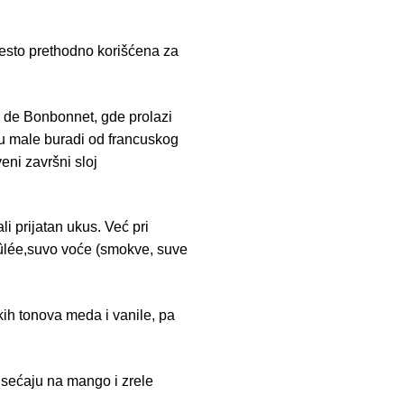
često prethodno korišćena za
u de Bonbonnet, gde prolazi
 u male buradi od francuskog
eni završni sloj
 prijatan ukus. Već pri
rûlée,suvo voće (smokve, suve
kih tonova meda i vanile, pa
dsećaju na mango i zrele