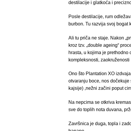
destilacije i glatkoća i precizn
Posle destilacije, rum odleža
burbon. Tu razvija svoj bogat k
Ali tu priča ne staje. Nakon 
kroz tzv. „double ageing“ proc
hrasta, u kojima je prethodno 
kompleksnosti, zaokruženosti i
Ono što Plantation XO izdvaja
otvaranju boce, nos dočekuje 
kajsije) ,nežni začini poput c
Na nepcima se otkriva kremasti
sve do toplih nota duvana, p
Završnica je duga, topla i za
banane.