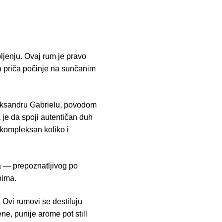
pljenju. Ovaj rum je pravo
a priča počinje na sunčanim
eksandru Gabrielu, povodom
 je da spoji autentičan duh
 kompleksan koliko i
a — prepoznatljivog po
pima.
 Ovi rumovi se destiluju
ene, punije arome pot still