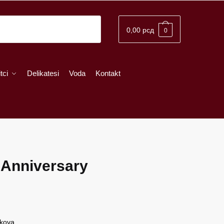
0,00
рсд
0
tci
Delikatesi
Voda
Kontakt
 Anniversary
renutna
ena
škova