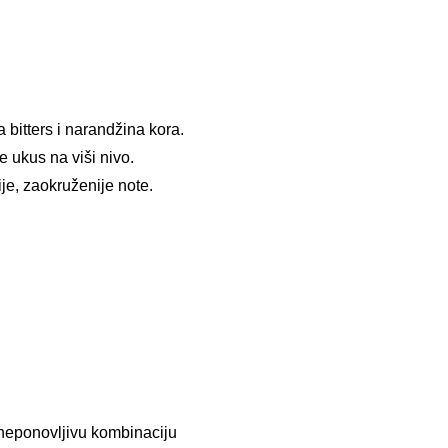
 bitters i narandžina kora.
 ukus na viši nivo.
je, zaokruženije note.
 neponovljivu kombinaciju