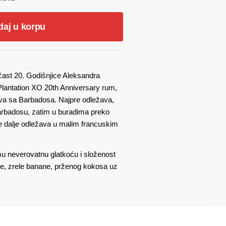
:
daj u korpu
.499,00 рсд.
čast 20. Godišnjice Aleksandra
 Plantation XO 20th Anniversary rum,
ova sa Barbadosa. Najpre odležava,
arbadosu, zatim u buradima preko
 dalje odležava u malim francuskim
u neverovatnu glatkoću i složenost
le, zrele banane, prženog kokosa uz