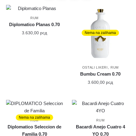
RUM
Diplomatico Planas 0.70
3.630,00
рсд
Nema na zalihama
,
OSTALI LIKERI
RUM
Bumbu Cream 0.70
3.600,00
рсд
Nema na zalihama
RUM
RUM
Diplomatico Seleccion de
Bacardi Anejo Cuatro 4
Familia 0.70
YO 0.70