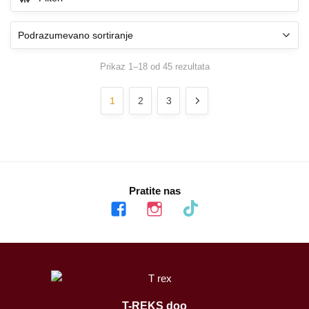
Prikaz 1–18 od 45 rezultata
1
2
3
Pratite nas
facebook
instagram
tiktok
T-REKS doo