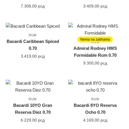
7.308,00
рсд
3.409,00
рсд
RUM
Nema na zalihama
Bacardi Caribbean Spiced
RUM
0.70
Admiral Rodney HMS
Formidable Rum 0.70
3.419,00
рсд
9.300,00
рсд
RUM
RUM
Bacardi 10YO Gran
Bacardi 8YO Reserva
Reserva Diez 0.70
Ocho 0.70
6.229,00
рсд
4.169,00
рсд