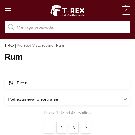
Skip
Skip
to
to
0
navigation
content
Products
search
T-Rex
|
Proizvod Vrsta žestine
|
Rum
Rum
Filteri
Prikaz 1–18 od 45 rezultata
1
2
3