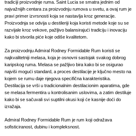
tradiciji proizvodnje ruma. Saint Lucia se smatra jednim od
najvažnijih centara za proizvodnju rumova u svetu, a ovaj rum je
pravi primer izvrsnosti koja se nastavlja kroz generacije.
Proizvodnja se odvija u destileriji koja koristi metode koje su se
razvijale kroz vekove, pažljivo balansirajući tradiciju i inovaciju
kako bi stvorila piće koje odiše kvalitetom.
Za proizvodnju Admiral Rodney Formidable Rum koristi se
najkvalitetniji melasa, koja je osnovni sastojak svakog dobrog
karipskog ruma. Melasa se pažljivo bira kako bi se osigurao
najviši mogući standard, a proces destilacije je ključno mesto na
kojem se rumu daje njegova specifična karakteristika.
Destilacija se vrši u tradicionalnim destilacionim aparatima, gde
se melasa fermentira u kontrolisanim uslovima, a zatim destiluje
kako bi se sačuvali svi suptilni okusi koji će kasnije doći do
izražaja.
Admiral Rodney Formidable Rum je rum koji odražava
sofisticiranost, dubinu i kompleksnost.