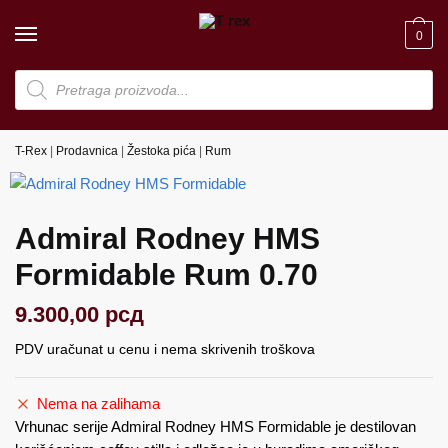
Skip
Skip
to
to
0
navigation
content
Products
search
T-Rex
|
Prodavnica
|
Žestoka pića
|
Rum
Admiral Rodney HMS
Formidable Rum 0.70
9.300,00
рсд
PDV uračunat u cenu i nema skrivenih troškova
Nema na zalihama
Vrhunac serije Admiral Rodney HMS Formidable je destilovan