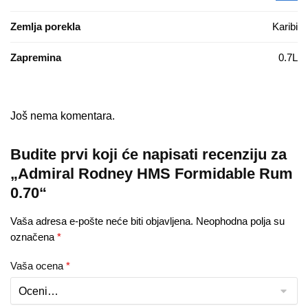
Zemlja porekla
Karibi
Zapremina
0.7L
Još nema komentara.
Budite prvi koji će napisati recenziju za
„Admiral Rodney HMS Formidable Rum
0.70“
Vaša adresa e-pošte neće biti objavljena.
Neophodna polja su
označena
*
Vaša ocena
*