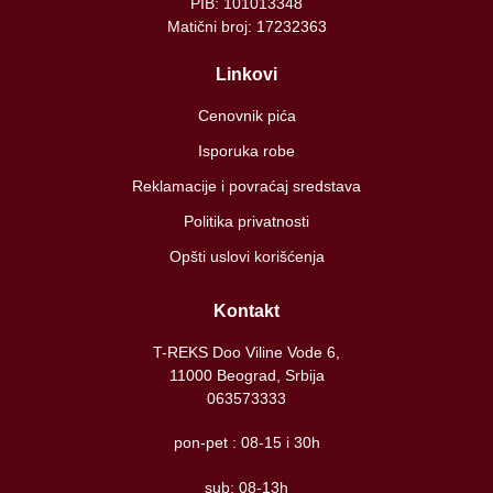
PIB: 101013348
Matični broj: 17232363
Linkovi
Cenovnik pića
Isporuka robe
Reklamacije i povraćaj sredstava
Politika privatnosti
Opšti uslovi korišćenja
Kontakt
T-REKS Doo Viline Vode 6,
11000 Beograd, Srbija
063573333
pon-pet : 08-15 i 30h
sub: 08-13h