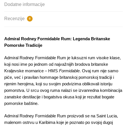
Dodatne informacije
Recenzije
0
Admiral Rodney Formidable Rum: Legenda Britanske
Pomorske Tradicije
Admiral Rodney Formidable Rum je luksuzni rum visoke klase,
koji nosi ime po jednom od najvažnijih brodova britanske
Kraljevske mornarice – HMS
Formidable
. Ovaj rum nije samo
piće, već i pravilan hommage britanskoj pomorskoj tradiciji i
njenim herojima, koji su svojim podvizima oblikovali istoriju
pomorstva. U srcu ovog ruma nalazi se izvanredna kombinacija
zanatske destilacije i bogatstva okusa koji je rezultat bogate
pomorske baštine.
Admiral Rodney Formidable Rum proizvodi se na Saint Lucia,
malenom ostrvu u Karibima koje je poznato po svojoj dugoj