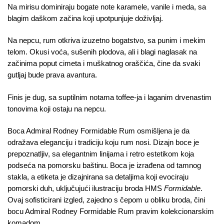
Na mirisu dominiraju bogate note karamele, vanile i meda, sa
blagim daškom začina koji upotpunjuje doživljaj.
Na nepcu, rum otkriva izuzetno bogatstvo, sa punim i mekim
telom. Okusi voća, sušenih plodova, ali i blagi naglasak na
začinima poput cimeta i muškatnog oraščića, čine da svaki
gutljaj bude prava avantura.
Finis je dug, sa suptilnim notama toffee-ja i laganim drvenastim
tonovima koji ostaju na nepcu.
Boca Admiral Rodney Formidable Rum osmišljena je da
odražava eleganciju i tradiciju koju rum nosi. Dizajn boce je
prepoznatljiv, sa elegantnim linijama i retro estetikom koja
podseća na pomorsku baštinu. Boca je izrađena od tamnog
stakla, a etiketa je dizajnirana sa detaljima koji evociraju
pomorski duh, uključujući ilustraciju broda HMS
Formidable
.
Ovaj sofisticirani izgled, zajedno s čepom u obliku broda, čini
bocu Admiral Rodney Formidable Rum pravim kolekcionarskim
komadom.