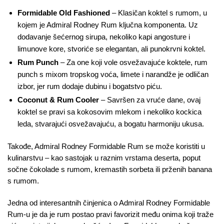
Formidable Old Fashioned
– Klasičan koktel s rumom, u
kojem je Admiral Rodney Rum ključna komponenta. Uz
dodavanje šećernog sirupa, nekoliko kapi angosture i
limunove kore, stvoriće se elegantan, ali punokrvni koktel.
Rum Punch
– Za one koji vole osvežavajuće koktele, rum
punch s mixom tropskog voća, limete i narandže je odličan
izbor, jer rum dodaje dubinu i bogatstvo piću.
Coconut & Rum Cooler
– Savršen za vruće dane, ovaj
koktel se pravi sa kokosovim mlekom i nekoliko kockica
leda, stvarajući osvežavajuću, a bogatu harmoniju ukusa.
Takođe, Admiral Rodney Formidable Rum se može koristiti u
kulinarstvu – kao sastojak u raznim vrstama deserta, poput
sočne čokolade s rumom, kremastih sorbeta ili prženih banana
s rumom.
Jedna od interesantnih činjenica o Admiral Rodney Formidable
Rum-u je da je rum postao pravi favorizit među onima koji traže