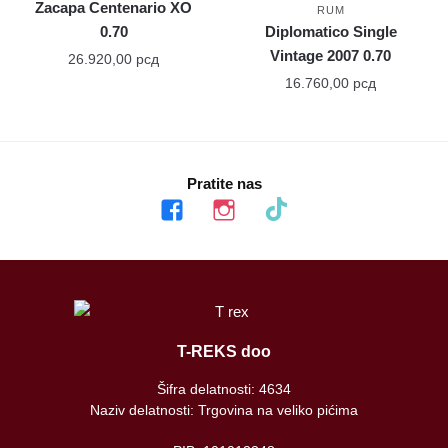
Zacapa Centenario XO
RUM
0.70
Diplomatico Single
Vintage 2007 0.70
26.920,00
рсд
16.760,00
рсд
Pratite nas
facebook
instagram
tiktok
T-REKS doo
Šifra delatnosti: 4634
Naziv delatnosti: Trgovina na veliko pićima