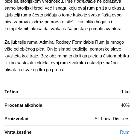
piće sa istorijskom vrednošću. Ime
Formidable
ne odražava
samo istorijski brod, već i snagu koju ovaj rum pruža u okusu.
Ljubitelji ruma često pričaju o tome kako je svaka flaša ovog
pića zapravo „odraz pomorske sile“ – sa toliko bogatih i
kompleksnih ukusa da svaka čaša postaje pomalo avantura.
Za ljubitelje ruma, Admiral Rodney Formidable Rum je mnogo
više od običnog pića. On je simbol tradicije, pomorske slave i
kvaliteta koji traje. Bez obzira na to da li ga pijete u čistom obliku
ili kao sastojak koktela, ovaj rum svakako ostavlja snažan
utisak na svakog tko ga proba.
Težina
1 kg
Procenat alkohola
40%
Proizvođač
St. Lucia Distillers
Vrsta žestine
Rum