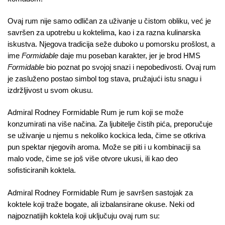
Ovaj rum nije samo odličan za uživanje u čistom obliku, već je
savršen za upotrebu u koktelima, kao i za razna kulinarska
iskustva. Njegova tradicija seže duboko u pomorsku prošlost, a
ime
Formidable
daje mu poseban karakter, jer je brod HMS
Formidable
bio poznat po svojoj snazi i nepobedivosti. Ovaj rum
je zasluženo postao simbol tog stava, pružajući istu snagu i
izdržljivost u svom okusu.
Admiral Rodney Formidable Rum je rum koji se može
konzumirati na više načina. Za ljubitelje čistih pića, preporučuje
se uživanje u njemu s nekoliko kockica leda, čime se otkriva
pun spektar njegovih aroma. Može se piti i u kombinaciji sa
malo vode, čime se još više otvore ukusi, ili kao deo
sofisticiranih koktela.
Admiral Rodney Formidable Rum je savršen sastojak za
koktele koji traže bogate, ali izbalansirane okuse. Neki od
najpoznatijih koktela koji uključuju ovaj rum su: