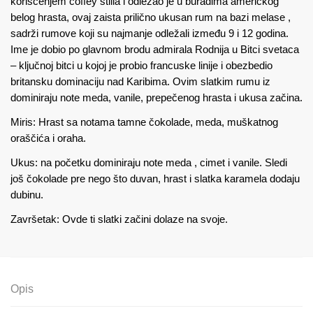
korišćenjem coffey stilla i odležao je u buradima američkog
belog hrasta, ovaj zaista prilično ukusan rum na bazi melase ,
sadrži rumove koji su najmanje odležali između 9 i 12 godina.
Ime je dobio po glavnom brodu admirala Rodnija u Bitci svetaca
– ključnoj bitci u kojoj je probio francuske linije i obezbedio
britansku dominaciju nad Karibima. Ovim slatkim rumu iz
dominiraju note meda, vanile, prepečenog hrasta i ukusa začina.
Miris: Hrast sa notama tamne čokolade, meda, muškatnog
oraščića i oraha.
Ukus: na početku dominiraju note meda , cimet i vanile. Sledi
još čokolade pre nego što duvan, hrast i slatka karamela dodaju
dubinu.
Završetak: Ovde ti slatki začini dolaze na svoje.
Opis