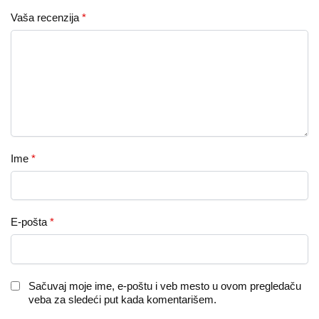
Vaša recenzija
*
Ime
*
E-pošta
*
Sačuvaj moje ime, e-poštu i veb mesto u ovom pregledaču
veba za sledeći put kada komentarišem.