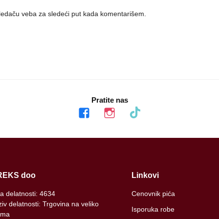
ledaču veba za sledeći put kada komentarišem.
Pratite nas
facebook
instagram
tiktok
REKS doo
Linkovi
ra delatnosti: 4634
Cenovnik pića
iv delatnosti: Trgovina na veliko
Isporuka robe
ima