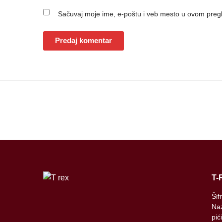
Sačuvaj moje ime, e-poštu i veb mesto u ovom preg
T-
Šif
Naz
pić