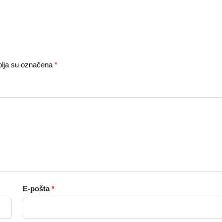
lja su označena
*
E-pošta
*