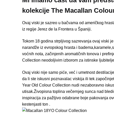
kolekcije
The Macallan Colour
Ovaj viski je sazreo u bačvama od američkog hrast
iz regije Jerez de la Frontera u Španiji.
Tokom 18 godina strpljivog sazrevanja ovaj viski je 
narandže iz evropskog hrasta i badema,karamele,s
voćnih nota, začinjenih aromatičnih tonova i prefi
Collection neodoljivim izborom za istinske ljubitelje
Ovaj viski nije samo piće, već i umetnost destilacij
da li ste iskusni poznavalac viskija ili tek započin
Year Old Colour Collection nudi nezaboravno iskustv
utisak.Živopisna toplina večernjeg sunca nad bled
inspiracija za pažljivo odabrane boje pakovanja ovo
kestenjasti ton .