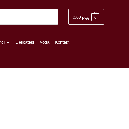
0,00
рсд
0
tci
Delikatesi
Voda
Kontakt