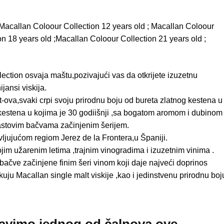
: Macallan Coloour Collection 12 years old ; Macallan Coloour
on 18 years old ;Macallan Coloour Collection 21 years old ;
ction osvaja maštu,pozivajući vas da otkrijete izuzetnu
ijansi viskija.
lt-ova,svaki crpi svoju prirodnu boju od bureta zlatnog kestena u
kestena u kojima je 30 godiišnji ,sa bogatom aromom i dubinom
rastovim bačvama začinjenim šerijem.
vljujućom regiom Jerez de la Frontera,u Španiji.
m užarenim letima ,trajnim vinogradima i izuzetnim vinima .
ačve začinjene finim šeri vinom koji daje najveći doprinos
kuju Macallan single malt viskije ,kao i jedinstvenu prirodnu boj
avimo jednog od čalnova ove