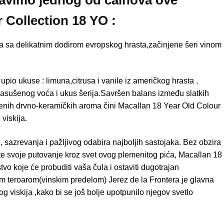
 Collection 18 YO
:
a sa delikatnim dodirom evropskog hrasta,začinjene šeri vinom
upio ukuse : limuna,citrusa i vanile iz američkog hrasta ,
asušenog voća i ukus šerija.Savršen balans između slatkih
njenih drvno-keramičkih aroma čini Macallan 18 Year Old Colour
 viskija.
e, sazrevanja i pažljivog odabira najboljih sastojaka. Bez obzira
jete svoje putovanje kroz svet ovog plemenitog pića, Macallan 18
o koje će probuditi vaša čula i ostaviti dugotrajan
im teroarom(vinskim predelom) Jerez de la Frontera je glavna
g viskija ,kako bi se još bolje upotpunilo njegov svetlo