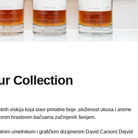
r Collection
tnih viskija koja slavi prirodne boje ,složenost ukusa i arome
bnim hrastovim bačvama začinjenih šerijem.
entnim umetnikom i grafičkim dizajnerom David Carson( Dejvid