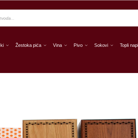
ki
Žestoka pića
Vina
Pivo
Sokovi
Topli napi