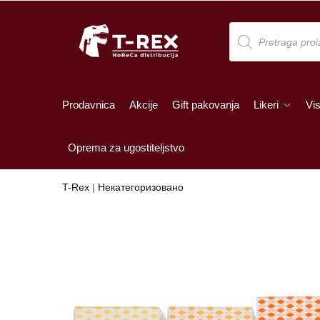
Skip
Skip
to
to
Products
search
navigation
content
Prodavnica
Akcije
Gift pakovanja
Likeri
Vis
Oprema za ugostiteljstvo
T-Rex
|
Некатегоризовано