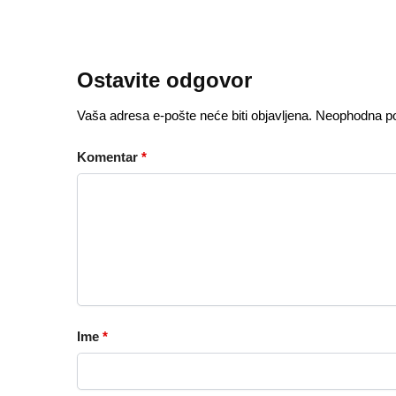
Ostavite odgovor
Vaša adresa e-pošte neće biti objavljena.
Neophodna po
Komentar
*
Ime
*