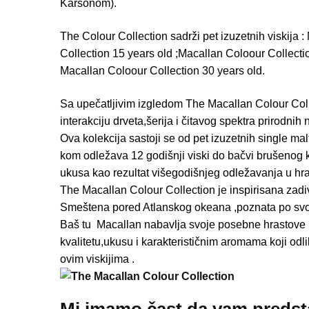
Karsonom).
The Colour Collection sadrži pet izuzetnih viskija 
Collection 15 years old ;Macallan Coloour Collecti
Macallan Coloour Collection 30 years old.
Sa upečatljivim izgledom The Macallan Colour Colle
interakciju drveta,šerija i čitavog spektra prirodnih n
Ova kolekcija sastoji se od pet izuzetnih single ma
kom odležava 12 godišnji viski do bačvi brušenog 
ukusa kao rezultat višegodišnjeg odležavanja u h
The Macallan Colour Collection je inspirisana zadi
Smeštena pored Atlanskog okeana ,poznata po svoji
Baš tu Macallan nabavlja svoje posebne hrastove b
kvalitetu,ukusu i karakterističnim aromama koji odli
ovim viskijima .
Mi imamo čast da vam predst