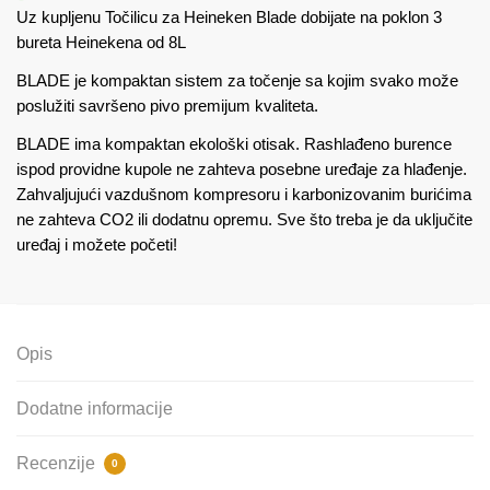
Uz kupljenu Točilicu za Heineken Blade dobijate na poklon 3
bureta Heinekena od 8L
BLADE je kompaktan sistem za točenje sa kojim svako može
poslužiti savršeno pivo premijum kvaliteta.
BLADE ima kompaktan ekološki otisak. Rashlađeno burence
ispod providne kupole ne zahteva posebne uređaje za hlađenje.
Zahvaljujući vazdušnom kompresoru i karbonizovanim burićima
ne zahteva CO2 ili dodatnu opremu. Sve što treba je da uključite
uređaj i možete početi!
Opis
Dodatne informacije
Recenzije
0