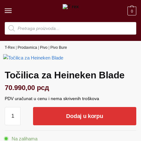
Skip
Skip
to
to
0
navigation
content
Products
search
T-Rex
|
Prodavnica
|
Pivo
|
Pivo Bure
Točilica za Heineken Blade
70.990,00
рсд
PDV uračunat u cenu i nema skrivenih troškova
Točilica
Dodaj u korpu
za
Heineken
Blade
Na zalihama
količina