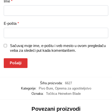
Ime
*
E-pošta
*
Sačuvaj moje ime, e-poštu i veb mesto u ovom pregledaču
veba za sledeći put kada komentarišem.
Šifra proizvoda:
6627
Kategorije:
Pivo Bure
,
Oprema za ugostiteljstvo
Oznaka:
Točilica Heineken Blade
Povezani proizvodi