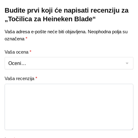
Budite prvi koji će napisati recenziju za
„Točilica za Heineken Blade“
Vaša adresa e-pošte neće biti objavljena.
Neophodna polja su
označena
*
Vaša ocena
*
Vaša recenzija
*