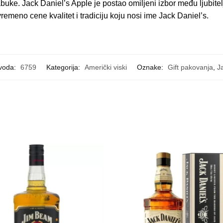
uke. Jack Daniel’s Apple je postao omiljeni izbor među ljubitelj
remeno cene kvalitet i tradiciju koju nosi ime Jack Daniel’s.
zvoda:
6759
Kategorija:
Američki viski
Oznake:
Gift pakovanja
,
J