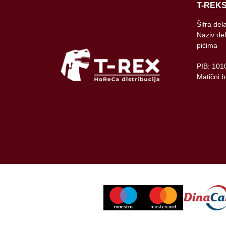
T-REKS
Šifra del
Naziv del
pićima
PIB: 101
Matični 