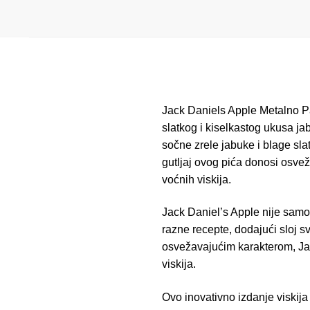
Jack Daniels Apple Metalno P
slatkog i kiselkastog ukusa j
sočne zrele jabuke i blage sl
gutljaj ovog pića donosi osvež
voćnih viskija.
Jack Daniel’s Apple nije samo p
razne recepte, dodajući sloj s
osvežavajućim karakterom, Jack
viskija.
Ovo inovativno izdanje viskij