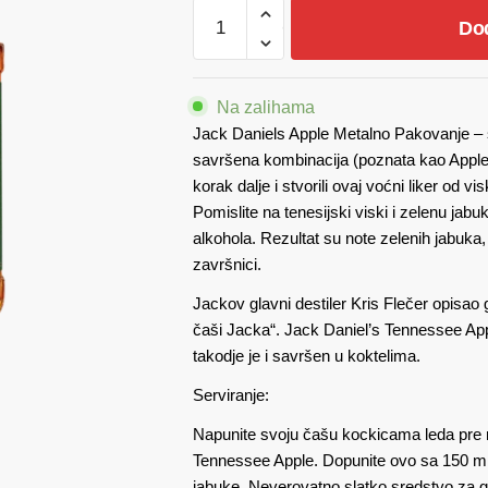
Jack
Do
Daniels
Apple
Metalno
Na zalihama
Pakovanje
Jack Daniels Apple Metalno Pakovanje – s
0.70
savršena kombinacija (poznata kao Apple Jack
količina
korak dalje i stvorili ovaj voćni liker od 
Pomislite na tenesijski viski i zelenu jab
alkohola. Rezultat su note zelenih jabuka
završnici.
Jackov glavni destiler Kris Flečer opisao
čaši Jacka“. Jack Daniel’s Tennessee Appl
takodje je i savršen u koktelima.
Serviranje:
Napunite svoju čašu kockicama leda pre 
Tennessee Apple. Dopunite ovo sa 150 ml 
jabuke. Neverovatno slatko sredstvo za g