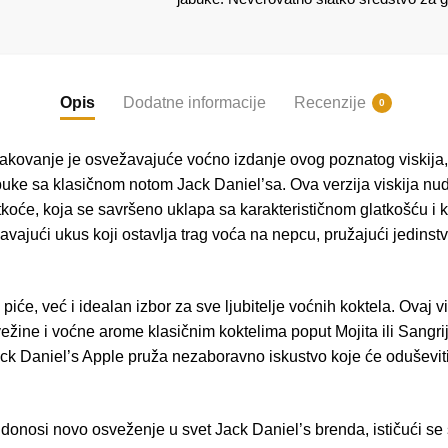
Opis
Dodatne informacije
Recenzije
0
akovanje je osvežavajuće voćno izdanje ovog poznatog viskija,
abuke sa klasičnom notom Jack Daniel’sa. Ova verzija viskija nu
atkoće, koja se savršeno uklapa sa karakterističnom glatkošću 
avajući ukus koji ostavlja trag voća na nepcu, pružajući jedinstv
iće, već i idealan izbor za sve ljubitelje voćnih koktela. Ovaj v
vežine i voćne arome klasičnim koktelima poput Mojita ili Sangrij
 Daniel’s Apple pruža nezaboravno iskustvo koje će oduševiti i
a donosi novo osveženje u svet Jack Daniel’s brenda, ističući 