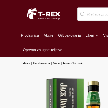
Skip
Skip
to
to
Products
search
navigation
content
Prodavnica
Akcije
Gift pakovanja
Likeri
Vis
Oprema za ugostiteljstvo
T-Rex
|
Prodavnica
|
Viski
|
Američki viski