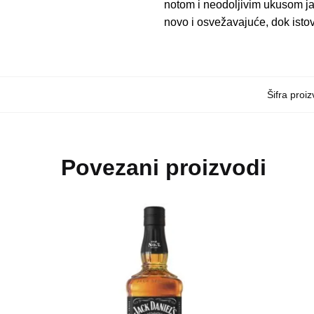
notom i neodoljivim ukusom jab
novo i osvežavajuće, dok istov
Šifra proi
Povezani proizvodi