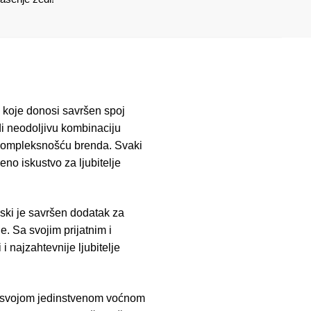
 koje donosi savršen spoj
di neodoljivu kombinaciju
i kompleksnošću brenda. Svaki
eno iskustvo za ljubitelje
iski je savršen dodatak za
e. Sa svojim prijatnim i
 najzahtevnije ljubitelje
se svojom jedinstvenom voćnom