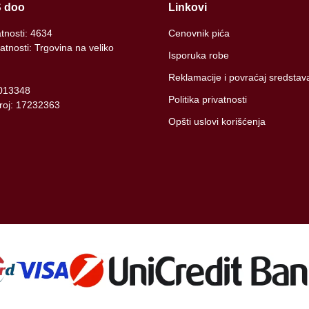
 doo
Linkovi
atnosti: 4634
Cenovnik pića
atnosti: Trgovina na veliko
Isporuka robe
Reklamacije i povraćaj sredstav
013348
Politika privatnosti
broj: 17232363
Opšti uslovi korišćenja