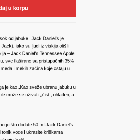
daj u korpu
ok od jabuke i Jack Daniel’s je
), iako su ljudi iz viskija otišli ​​
viskija – Jack Daniel’s Tennessee Apple!
uku, sve flaširano sa pristupačnih 35%
, meda i mekih začina koje ostaju u
 ga je kao „Kao sveže ubranu jabuku u
e može se uživati ,,čist,, ohlađen, a
nego što dodate 50 ml Jack Daniel’s
tonik vode i ukrasite kriškama
ašenje žeđi!