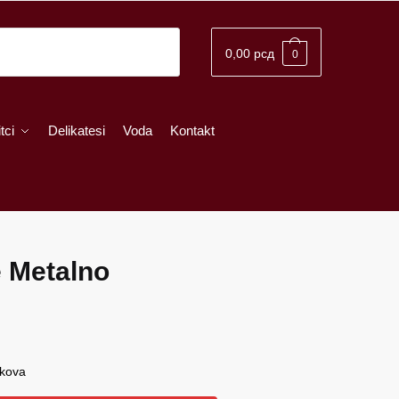
0,00
рсд
0
tci
Delikatesi
Voda
Kontakt
e Metalno
škova