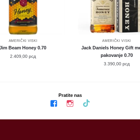
AMERIČKI VISKI
AMERIČKI VISKI
Jim Beam Honey 0.70
Jack Daniels Honey Gift m
pakovanje 0.70
2.409,00
рсд
3.390,00
рсд
Pratite nas
facebook
instagram
tiktok