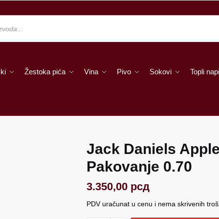
ki
Žestoka pića
Vina
Pivo
Sokovi
Topli napi
Jack Daniels Appl
Pakovanje 0.70
3.350,00
рсд
PDV uračunat u cenu i nema skrivenih tro