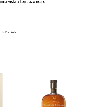
ima viskija koji traže nešto
ack Daniels