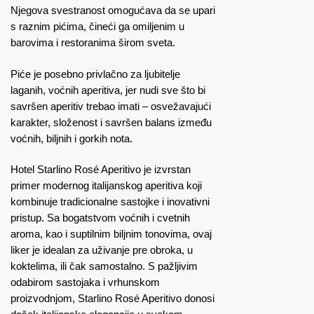
Njegova svestranost omogućava da se upari
s raznim pićima, čineći ga omiljenim u
barovima i restoranima širom sveta.
Piće je posebno privlačno za ljubitelje
laganih, voćnih aperitiva, jer nudi sve što bi
savršen aperitiv trebao imati – osvežavajući
karakter, složenost i savršen balans između
voćnih, biljnih i gorkih nota.
Hotel Starlino Rosé Aperitivo je izvrstan
primer modernog italijanskog aperitiva koji
kombinuje tradicionalne sastojke i inovativni
pristup. Sa bogatstvom voćnih i cvetnih
aroma, kao i suptilnim biljnim tonovima, ovaj
liker je idealan za uživanje pre obroka, u
koktelima, ili čak samostalno. S pažljivim
odabirom sastojaka i vrhunskom
proizvodnjom, Starlino Rosé Aperitivo donosi