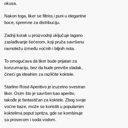
okusa.
Nakon toga, liker se filtrira i puni u elegantne
boce, spremne za distribuciju.
Zadnji korak u proizvodnji uključuje lagano
zaslađivanje šećerom, koji pruža savršenu
ravnotežu između voćnih i biljnih nota.
To omogućava da liker bude prijatan za
konzumaciju, bez da bude previše sladak,
čineći ga idealnim za različite koktele.
Starlino Rosé Aperitivo je izuzetno svestran
liker. Osim što je savršen kao aperitiv,
takođe je fantastičan za koktele. Zbog svoje
voćne baze, može se koristiti u popularnim
koktelima poput spritza, gde se kombinuje
sa prosecom i soda vodom.