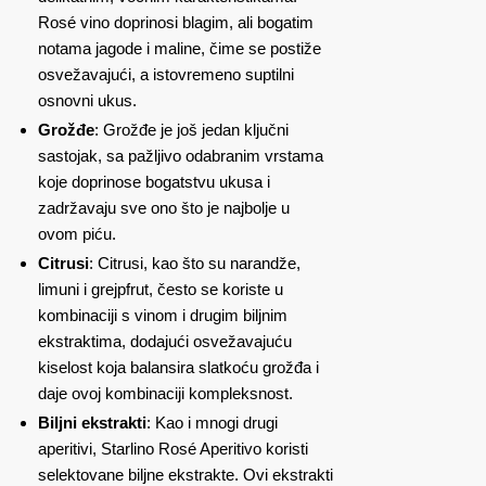
Rosé vino doprinosi blagim, ali bogatim
notama jagode i maline, čime se postiže
osvežavajući, a istovremeno suptilni
osnovni ukus.
Grožđe
: Grožđe je još jedan ključni
sastojak, sa pažljivo odabranim vrstama
koje doprinose bogatstvu ukusa i
zadržavaju sve ono što je najbolje u
ovom piću.
Citrusi
: Citrusi, kao što su narandže,
limuni i grejpfrut, često se koriste u
kombinaciji s vinom i drugim biljnim
ekstraktima, dodajući osvežavajuću
kiselost koja balansira slatkoću grožđa i
daje ovoj kombinaciji kompleksnost.
Biljni ekstrakti
: Kao i mnogi drugi
aperitivi, Starlino Rosé Aperitivo koristi
selektovane biljne ekstrakte. Ovi ekstrakti