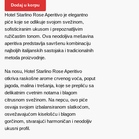
Dodaj u korpu
Hotel Starlino Rose Aperitivo je elegantno
piće koje se odlikuje svojom svežinom,
sofisticiranim ukusom i prepoznatljivim
ružičastim tonom. Ova neodoljiva mešavina
aperitiva predstavlja savršenu kombinaciju
najboljih italijanskih sastojaka i tradicionalnih
metoda proizvodnje.
Na nosu, Hotel Starlino Rose Aperitivo
otkriva raskošne arome crvenog voća, poput
jagoda, malina i trešanja, koje se prepliću sa
delikatnim cvetnim notama i blagom
citrusnom svežinom. Na nepcu, ovo piće
osvaja svojom izbalansiranom slatkoćom,
osvežavajućom kiselošću i blagom
gorčinom, stvarajući harmoničan i neodoljiv
ukusni profil.