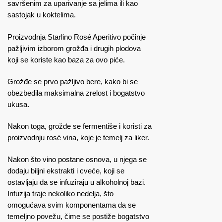
savršenim za uparivanje sa jelima ili kao
sastojak u koktelima.
Proizvodnja Starlino Rosé Aperitivo počinje
pažljivim izborom grožđa i drugih plodova
koji se koriste kao baza za ovo piće.
Grožđe se prvo pažljivo bere, kako bi se
obezbedila maksimalna zrelost i bogatstvo
ukusa.
Nakon toga, grožđe se fermentiše i koristi za
proizvodnju rosé vina, koje je temelj za liker.
Nakon što vino postane osnova, u njega se
dodaju biljni ekstrakti i cveće, koji se
ostavljaju da se infuziraju u alkoholnoj bazi.
Infuzija traje nekoliko nedelja, što
omogućava svim komponentama da se
temeljno povežu, čime se postiže bogatstvo