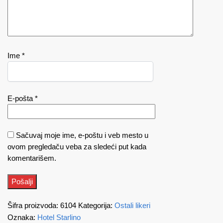
Ime
*
E-pošta
*
Sačuvaj moje ime, e-poštu i veb mesto u
ovom pregledaču veba za sledeći put kada
komentarišem.
Šifra proizvoda:
6104
Kategorija:
Ostali likeri
Oznaka:
Hotel Starlino