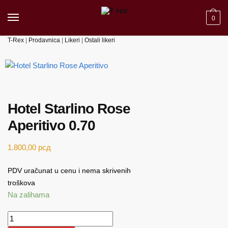
Skip to navigation
Skip to content
0
T-Rex
|
Prodavnica
|
Likeri
|
Ostali likeri
Hotel Starlino Rose
Aperitivo 0.70
1.800,00
рсд
PDV uračunat u cenu i nema skrivenih
troškova
Na zalihama
Hotel Starlino Rose Aperitivo 0.70 količina