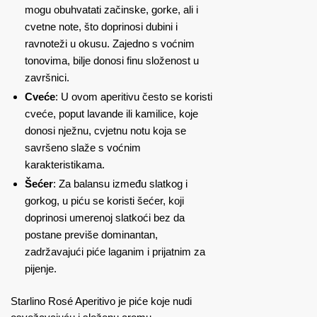
mogu obuhvatati začinske, gorke, ali i
cvetne note, što doprinosi dubini i
ravnoteži u okusu. Zajedno s voćnim
tonovima, bilje donosi finu složenost u
završnici.
Cveće
: U ovom aperitivu često se koristi
cveće, poput lavande ili kamilice, koje
donosi nježnu, cvjetnu notu koja se
savršeno slaže s voćnim
karakteristikama.
Šećer
: Za balansu između slatkog i
gorkog, u piću se koristi šećer, koji
doprinosi umerenoj slatkoći bez da
postane previše dominantan,
zadržavajući piće laganim i prijatnim za
pijenje.
Starlino Rosé Aperitivo je piće koje nudi