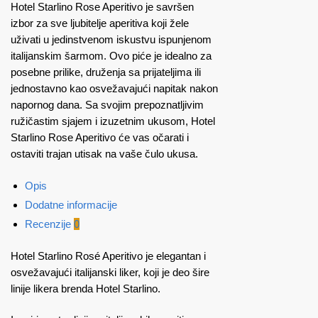
Hotel Starlino Rose Aperitivo je savršen
izbor za sve ljubitelje aperitiva koji žele
uživati u jedinstvenom iskustvu ispunjenom
italijanskim šarmom. Ovo piće je idealno za
posebne prilike, druženja sa prijateljima ili
jednostavno kao osvežavajući napitak nakon
napornog dana. Sa svojim prepoznatljivim
ružičastim sjajem i izuzetnim ukusom, Hotel
Starlino Rose Aperitivo će vas očarati i
ostaviti trajan utisak na vaše čulo ukusa.
Opis
Dodatne informacije
Recenzije
0
Hotel Starlino Rosé Aperitivo je elegantan i
osvežavajući italijanski liker, koji je deo šire
linije likera brenda Hotel Starlino.