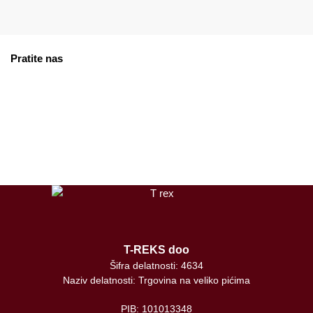
2.550,00 рсд.
1.910,00 рсд.
Pratite nas
facebook
instagram
tiktok
T-REKS doo
Šifra delatnosti: 4634
Naziv delatnosti: Trgovina na veliko pićima
PIB: 101013348