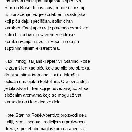
Inspirisan tradicijom italijanskih aperitiva,
Starlino Rosé donosi novi, moderni pristup
uz korišćenje pažljivo odabranih sastojaka,
koji piću daju specifičan, sofisticiran
karakter. Ovaj aperitiv je posebno osmišljen
kako bi zadovoljio savremene ukuse,
kombinovanjem svetlih, voćnih nota sa
suptilnim biljnim ekstraktima.
Kao i mnogi italijanski aperitivi, Starlino Rosé
je zamišljen kao piće koje se pije pre obroka,
da bi se stimulisao apetit, ali je takođe i
odličan sastojak u koktelima. Osnovna ideja
je bila stvoriti liker koji je osvežavajuć, ali sa
složenim aromama koje se mogu uživati i
samostalno i kao deo koktela.
Hotel Starlino Rosé Aperitivo proizvodi se u
Italiji, zemlji bogatoj tradicijom u proizvodnji
likera, s posebnim naglaskom na aperitive.