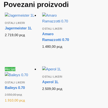
Povezani proizvodi
OSTALI LIKERI
Jagermeister 1L
OSTALI LIKERI
Amaro
2.719,00
рсд
Ramazzotti 0.70
1.480,00
рсд
Akcija!
OSTALI LIKERI
Aperol 1L
OSTALI LIKERI
Baileys 0.70
2.509,00
рсд
2.550,00
рсд
Originalna
Trenutna
1.910,00
рсд
cena je bila:
cena je: