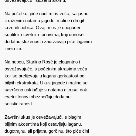
osvežavajuću i složenu aromu.
Na početku, piće nudi miris voća, sa jasno
izraženim notama jagode, maline i drugih
crvenih bobica. Ovaj miris je obogaćen
suptilnim cvetnim tonovima, koji donose
dodatnu složenost i zadržavaju piće laganim
i nežnim.
Na nepcu, Starlino Rosé je elegantno i
osvežavajuće, s početnim ukrasima voća
koji se prelijevaju u laganu gorkastost od
biljnih ekstrakata. Ukus jagode i maline se
savršeno usklađuje s notama citrusa, dok
cvetni tonovi obezbeđuju dodatnu
sofisticiranost.
Završni ukus je osvežavajući, s blagim
biljnim akcentima koji ostavljaju laganu,
dugotrajnu, ali prijatnu gorčinu, što piće čini