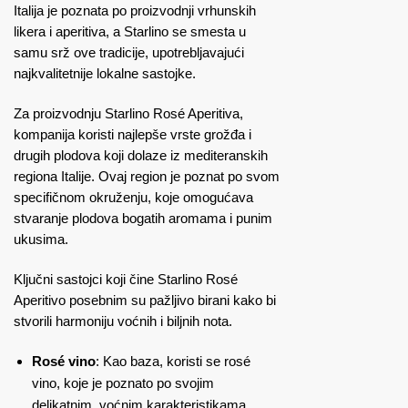
Italija je poznata po proizvodnji vrhunskih
likera i aperitiva, a Starlino se smesta u
samu srž ove tradicije, upotrebljavajući
najkvalitetnije lokalne sastojke.
Za proizvodnju Starlino Rosé Aperitiva,
kompanija koristi najlepše vrste grožđa i
drugih plodova koji dolaze iz mediteranskih
regiona Italije. Ovaj region je poznat po svom
specifičnom okruženju, koje omogućava
stvaranje plodova bogatih aromama i punim
ukusima.
Ključni sastojci koji čine Starlino Rosé
Aperitivo posebnim su pažljivo birani kako bi
stvorili harmoniju voćnih i biljnih nota.
Rosé vino
: Kao baza, koristi se rosé
vino, koje je poznato po svojim
delikatnim, voćnim karakteristikama.