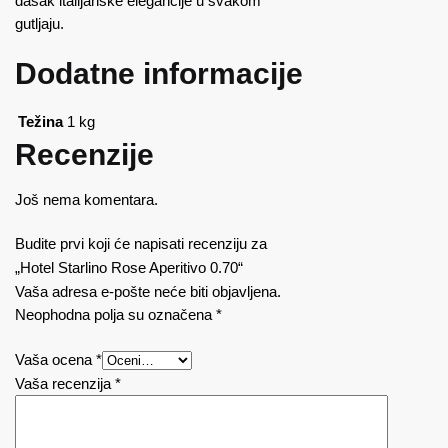
dašak italijanske elegancije u svakom
gutljaju.
Dodatne informacije
Težina
1 kg
Recenzije
Još nema komentara.
Budite prvi koji će napisati recenziju za
„Hotel Starlino Rose Aperitivo 0.70“
Vaša adresa e-pošte neće biti objavljena.
Neophodna polja su označena
*
Vaša ocena
*
Vaša recenzija
*