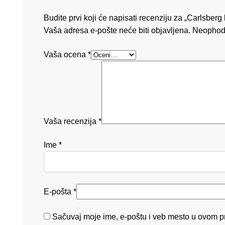
Budite prvi koji će napisati recenziju za „Carlsberg
Vaša adresa e-pošte neće biti objavljena.
Neophod
Vaša ocena
*
Vaša recenzija
*
Ime
*
E-pošta
*
Sačuvaj moje ime, e-poštu i veb mesto u ovom p