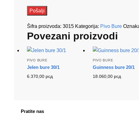
Šifra proizvoda:
3015
Kategorija:
Pivo Bure
Oznak
Povezani proizvodi
PIVO BURE
PIVO BURE
Jelen bure 30/1
Guinness bure 20/1
6.370,00
рсд
18.060,00
рсд
Pratite nas
facebook
instagram