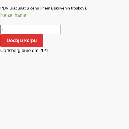
PDV uračunat u cenu i nema skrivenih troškova
Na zalihama
Carlsberg bure Flex 20/1 količina
Dodaj u korpu
Carlsberg bure dm 20/1