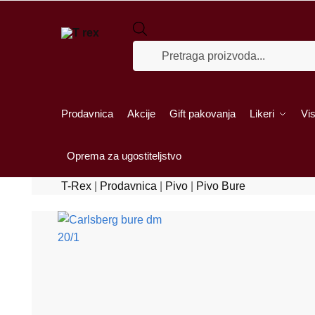
Skip to navigation
Skip to content
Products search
Prodavnica
Akcije
Gift pakovanja
Likeri
Vis
Oprema za ugostiteljstvo
T-Rex
|
Prodavnica
|
Pivo
|
Pivo Bure