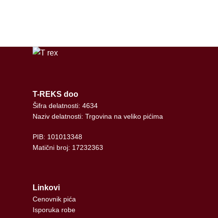
tiktok
T-REKS doo
Šifra delatnosti: 4634
Naziv delatnosti: Trgovina na veliko pićima
PIB: 101013348
Matični broj: 17232363
Linkovi
Cenovnik pića
Isporuka robe