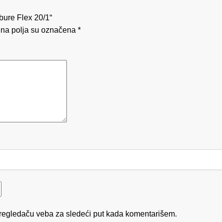
 bure Flex 20/1“
na polja su označena
*
regledaču veba za sledeći put kada komentarišem.