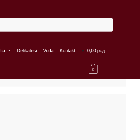
tci
Delikatesi
Voda
Kontakt
0,00
рсд
0