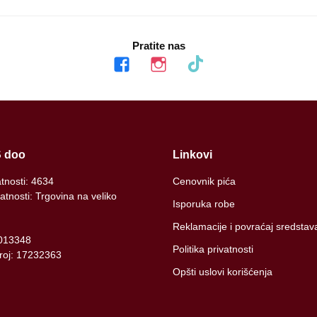
Pratite nas
facebook
instagram
tiktok
 doo
Linkovi
atnosti: 4634
Cenovnik pića
atnosti: Trgovina na veliko
Isporuka robe
Reklamacije i povraćaj sredstav
013348
Politika privatnosti
broj: 17232363
Opšti uslovi korišćenja