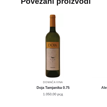
Povezani proizvodi
DOMAĆA VINA
Doja Tamjanika 0.75
Ale
1.050,00
рсд