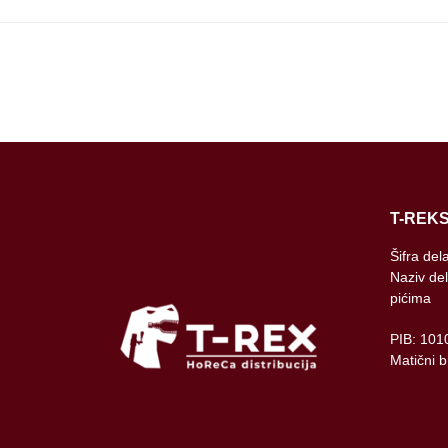
T-REKS
Šifra del
Naziv del
pićima
PIB: 101
Matični 