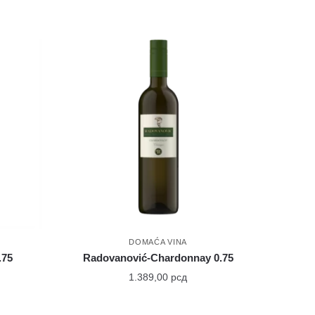
DOMAĆA VINA
.75
Radovanović-Chardonnay 0.75
1.389,00
рсд