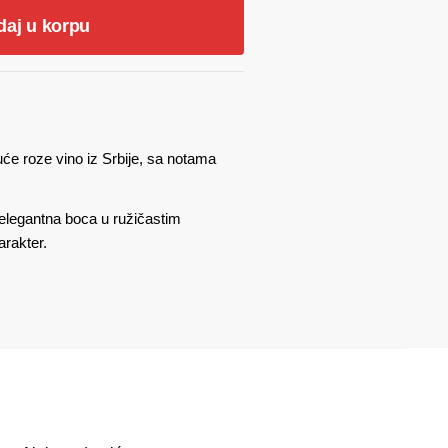
daj u korpu
će roze vino iz Srbije, sa notama
 elegantna boca u ružičastim
arakter.