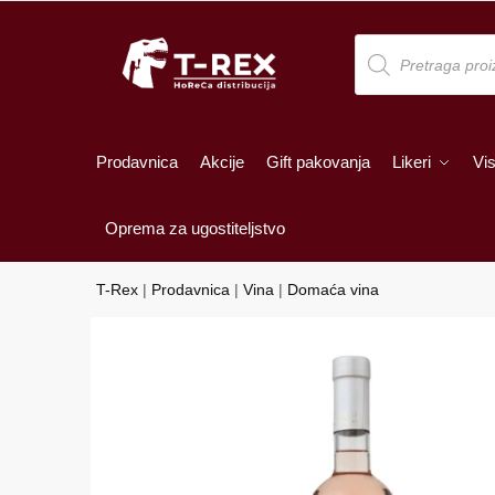
Skip
Skip
to
to
Products
search
navigation
content
Prodavnica
Akcije
Gift pakovanja
Likeri
Vis
Oprema za ugostiteljstvo
T-Rex
|
Prodavnica
|
Vina
|
Domaća vina