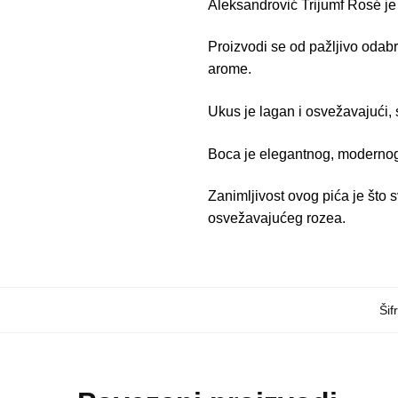
Aleksandrović Trijumf Rosé je 
Proizvodi se od pažljivo odab
arome.
Ukus je lagan i osvežavajući,
Boca je elegantnog, modernog 
Zanimljivost ovog pića je što 
osvežavajućeg rozea.
Šif