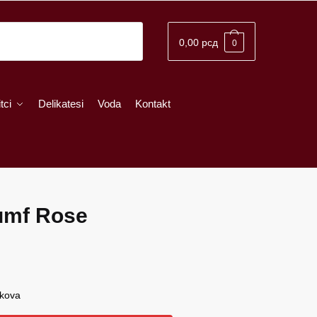
0,00
рсд
0
tci
Delikatesi
Voda
Kontakt
jumf Rose
škova