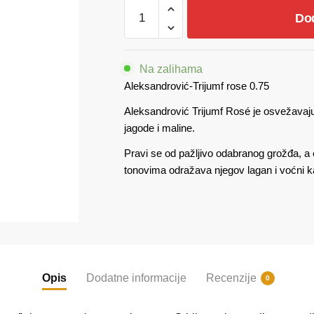
Aleksandrović
Do
Trijumf
Rose
0.75
Na zalihama
količina
Aleksandrović-Trijumf rose 0.75
Aleksandrović Trijumf Rosé je osvežavaju
jagode i maline.
Pravi se od pažljivo odabranog grožđa, a
tonovima odražava njegov lagan i voćni k
Opis
Dodatne informacije
Recenzije
0