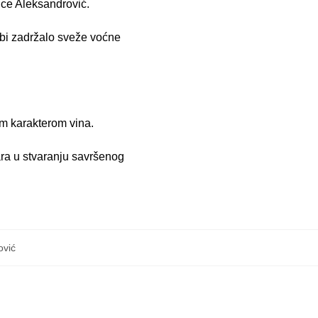
ice Aleksandrović.
 bi zadržalo sveže voćne
m karakterom vina.
nara u stvaranju savršenog
ović