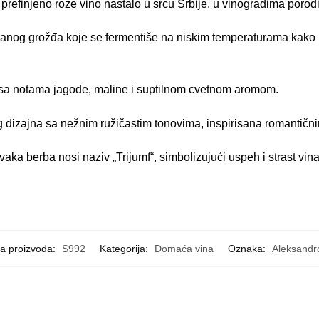
prefinjeno roze vino nastalo u srcu Srbije, u vinogradima porod
ranog grožđa koje se fermentiše na niskim temperaturama kako
 sa notama jagode, maline i suptilnom cvetnom aromom.
dizajna sa nežnim ružičastim tonovima, inspirisana romantični
svaka berba nosi naziv „Trijumf“, simbolizujući uspeh i strast vi
ra proizvoda:
S992
Kategorija:
Domaća vina
Oznaka:
Aleksandr