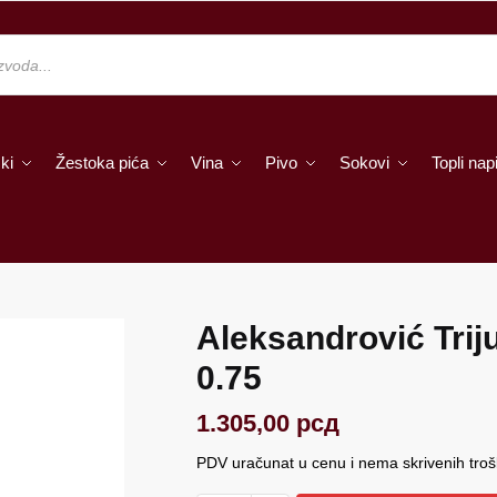
ki
Žestoka pića
Vina
Pivo
Sokovi
Topli napi
Aleksandrović Tri
0.75
1.305,00
рсд
PDV uračunat u cenu i nema skrivenih tro