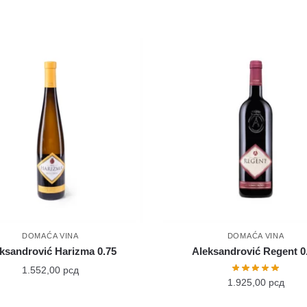
DOMAĆA VINA
DOMAĆA VINA
ksandrović Harizma 0.75
Aleksandrović Regent 0
1.552,00
рсд
1.925,00
рсд