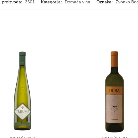
a proizvoda:
3601
Kategorija:
Domaća vina
Oznaka:
Zvonko Bo