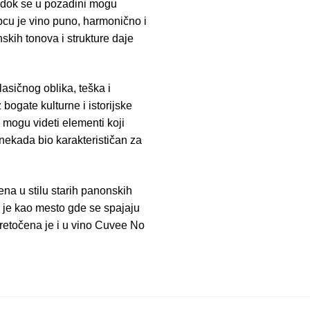
e, dok se u pozadini mogu
epcu je vino puno, harmonično i
kih tonova i strukture daje
asičnog oblika, teška i
 bogate kulturne i istorijske
mogu videti elementi koji
 nekada bio karakterističan za
na u stilu starih panonskih
n je kao mesto gde se spajaju
 pretočena je i u vino Cuvee No