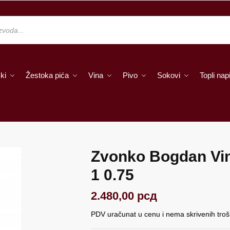
ki
Žestoka pića
Vina
Pivo
Sokovi
Topli napi
Zvonko Bogdan Vi
1 0.75
2.480,00
рсд
PDV uračunat u cenu i nema skrivenih tro