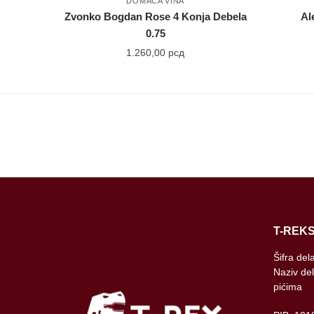
DOMAĆA VINA
Zvonko Bogdan Rose 4 Konja Debela
Al
0.75
1.260,00
рсд
T-REKS
Šifra del
Naziv del
pićima