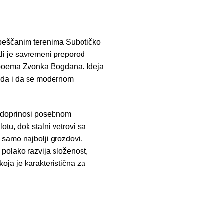
 peščanim terenima Subotičko
ali je savremeni preporod
i boema Zvonka Bogdana. Ideja
rada i da se modernom
ih doprinosi posebnom
tu, dok stalni vetrovi sa
 samo najbolji grozdovi.
polako razvija složenost,
oja je karakteristična za