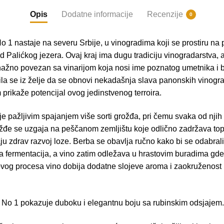
Opis
Dodatne informacije
Recenzije
0
1 nastaje na severu Srbije, u vinogradima koji se prostiru na
Palićkog jezera. Ovaj kraj ima dugu tradiciju vinogradarstva, 
nažno povezan sa vinarijom koja nosi ime poznatog umetnika 
dila se iz želje da se obnovi nekadašnja slava panonskih vinog
 prikaže potencijal ovog jedinstvenog terroira.
je pažljivim spajanjem više sorti grožđa, pri čemu svaka od nj
đe se uzgaja na peščanom zemljištu koje odlično zadržava toplo
zdrav razvoj loze. Berba se obavlja ručno kako bi se odabrali
a fermentacija, a vino zatim odležava u hrastovim buradima gde 
ovog procesa vino dobija dodatne slojeve aroma i zaokruženost k
o 1 pokazuje duboku i elegantnu boju sa rubinskim odsjajem.