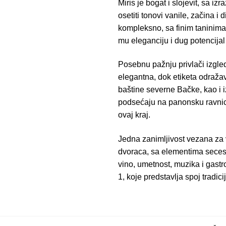
Miris je bogat i slojevit, sa 
osetiti tonovi vanile, začina 
kompleksno, sa finim taninima
mu eleganciju i dug potencijal
Posebnu pažnju privlači izgled
elegantna, dok etiketa odražava 
baštine severne Bačke, kao i 
podsećaju na panonsku ravnicu,
ovaj kraj.
Jedna zanimljivost vezana za 
dvoraca, sa elementima secesi
vino, umetnost, muzika i gastr
1, koje predstavlja spoj tradic