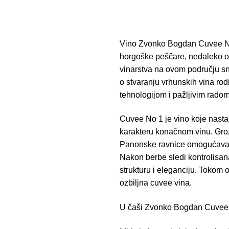
Vino Zvonko Bogdan Cuvee No 
horgoške peščare, nedaleko od 
vinarstva na ovom području s
o stvaranju vrhunskih vina ro
tehnologijom i pažljivim radom
Cuvee No 1 je vino koje nasta
karakteru konačnom vinu. Grož
Panonske ravnice omogućavaju 
Nakon berbe sledi kontrolisan
strukturu i eleganciju. Tokom 
ozbiljna cuvee vina.
U čaši Zvonko Bogdan Cuvee N