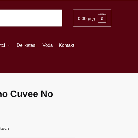
0,00
рсд
0
tci
Delikatesi
Voda
Kontakt
no Cuvee No
škova