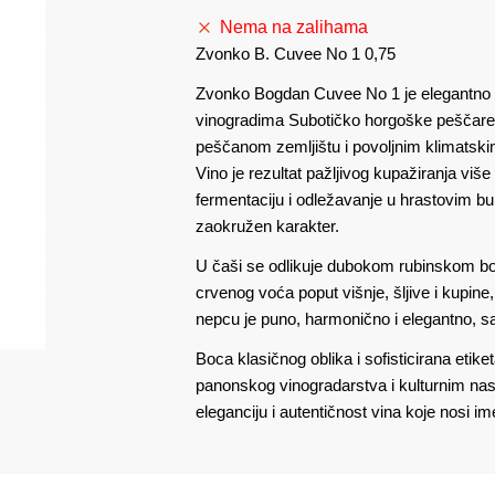
Nema na zalihama
Zvonko B. Cuvee No 1 0,75
Zvonko Bogdan Cuvee No 1 je elegantno vi
vinogradima Subotičko horgoške peščare
peščanom zemljištu i povoljnim klimatski
Vino je rezultat pažljivog kupažiranja više
fermentaciju i odležavanje u hrastovim b
zaokružen karakter.
U čaši se odlikuje dubokom rubinskom b
crvenog voća poput višnje, šljive i kupine,
nepcu je puno, harmonično i elegantno, s
Boca klasičnog oblika i sofisticirana etike
panonskog vinogradarstva i kulturnim na
eleganciju i autentičnost vina koje nosi 