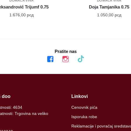
DOMAĆA VINA
DOMAĆA VINA
eksandrović Trijumf 0.75
Doja Tamjanika 0.75
1.676,00
рсд
1.050,00
рсд
Pratite nas
facebook
instagram
tiktok
 doo
Linkovi
atnosti: 4634
Cenovnik pića
atnosti: Trgovina na veliko
Isporuka robe
Reklamacije i povraćaj sredstav