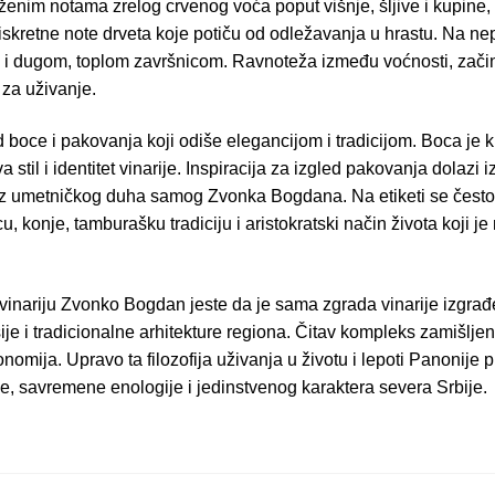
izraženim notama zrelog crvenog voća poput višnje, šljive i kupin
i diskretne note drveta koje potiču od odležavanja u hrastu. Na n
 i dugom, toplom završnicom. Ravnoteža između voćnosti, začins
 za uživanje.
 boce i pakovanja koji odiše elegancijom i tradicijom. Boca je kl
stil i identitet vinarije. Inspiracija za izgled pakovanja dolazi iz
iz umetničkog duha samog Zvonka Bogdana. Na etiketi se često 
 konje, tamburašku tradiciju i aristokratski način života koji je
vinariju Zvonko Bogdan jeste da je sama zgrada vinarije izgrađe
je i tradicionalne arhitekture regiona. Čitav kompleks zamišlje
onomija. Upravo ta filozofija uživanja u životu i lepoti Panonije
ije, savremene enologije i jedinstvenog karaktera severa Srbije.