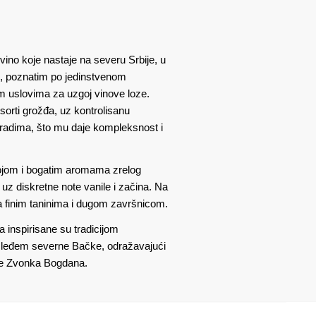
no koje nastaje na severu Srbije, u
, poznatim po jedinstvenom
m uslovima za uzgoj vinove loze.
 sorti grožđa, uz kontrolisanu
uradima, što mu daje kompleksnost i
ojom i bogatim aromama zrelog
 uz diskretne note vanile i začina. Na
a finim taninima i dugom završnicom.
ta inspirisane su tradicijom
sleđem severne Bačke, odražavajući
ime Zvonka Bogdana.