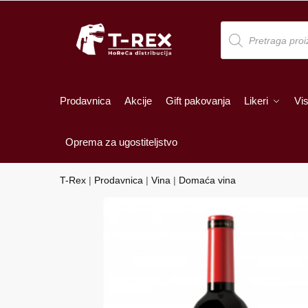
Skip
Skip
to
to
Products
search
navigation
content
Prodavnica
Akcije
Gift pakovanja
Likeri
Vis
Oprema za ugostiteljstvo
T-Rex
|
Prodavnica
|
Vina
|
Domaća vina