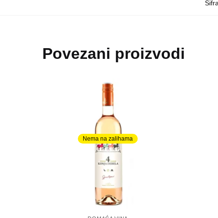
Šifr
Povezani proizvodi
Nema na zalihama