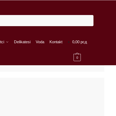
tci
Delikatesi
Voda
Kontakt
0,00
рсд
0