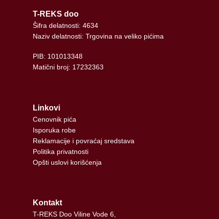
T-REKS doo
Šifra delatnosti: 4634
Naziv delatnosti: Trgovina na veliko pićima
PIB: 101013348
Matični broj: 17232363
Linkovi
Cenovnik pića
Isporuka robe
Reklamacije i povraćaj sredstava
Politika privatnosti
Opšti uslovi korišćenja
Kontakt
T-REKS Doo Viline Vode 6,