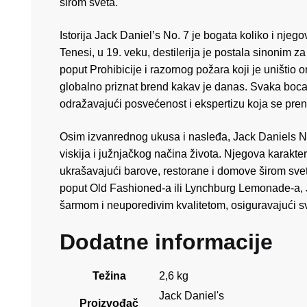
širom sveta.
Istorija Jack Daniel’s No. 7 je bogata koliko i nje
Tenesi, u 19. veku, destilerija je postala sinonim za
poput Prohibicije i razornog požara koji je uništio or
globalno priznat brend kakav je danas. Svaka boca J
odražavajući posvećenost i ekspertizu koja se pren
Osim izvanrednog ukusa i nasleđa, Jack Daniels No.
viskija i južnjačkog načina života. Njegova karakter
ukrašavajući barove, restorane i domove širom sveta.
poput Old Fashioned-a ili Lynchburg Lemonade-a, Ja
šarmom i neuporedivim kvalitetom, osiguravajući sv
Dodatne informacije
Težina
2,6 kg
Jack Daniel's
Proizvođač