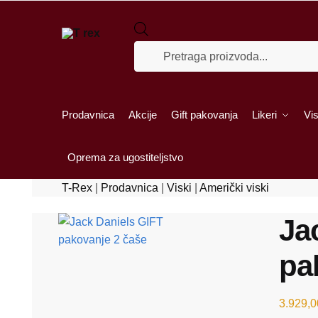
Skip
Skip
to
to
Products
navigation
content
search
Prodavnica
Akcije
Gift pakovanja
Likeri
Vis
Oprema za ugostiteljstvo
T-Rex
|
Prodavnica
|
Viski
|
Američki viski
Ja
pa
3.929,