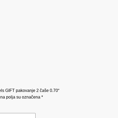
iels GIFT pakovanje 2 čaše 0.70“
na polja su označena
*