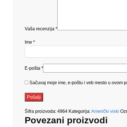
Vaša recenzija
*
Ime
*
E-pošta
*
Sačuvaj moje ime, e-poštu i veb mesto u ovom p
Šifra proizvoda:
4964
Kategorija:
Američki viski
Oz
Povezani proizvodi