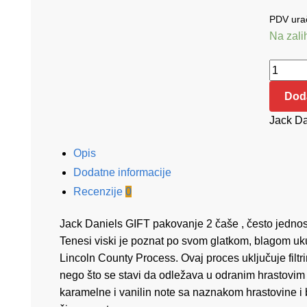
PDV urač
Na zal
Jack
Daniels
Doda
GIFT
pakova
Jack Da
2
Opis
čaše
0.70
Dodatne informacije
količina
Recenzije
0
Jack Daniels GIFT pakovanje 2 čaše , često jednos
Tenesi viski je poznat po svom glatkom, blagom ukus
Lincoln County Process. Ovaj proces uključuje filtri
nego što se stavi da odležava u odranim hrastovim b
karamelne i vanilin note sa naznakom hrastovine i 