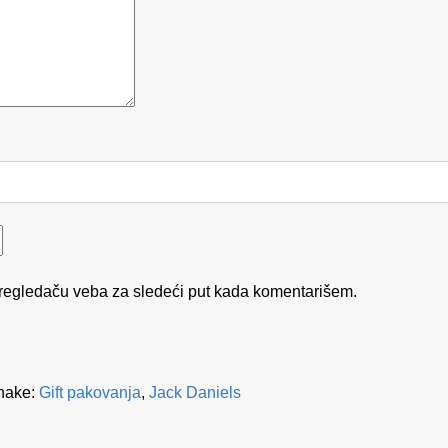
regledaču veba za sledeći put kada komentarišem.
nake:
Gift pakovanja
,
Jack Daniels