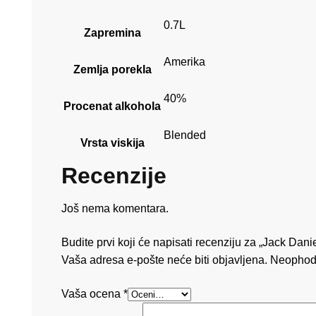
0.7L
Zapremina
Amerika
Zemlja porekla
40%
Procenat alkohola
Blended
Vrsta viskija
Recenzije
Još nema komentara.
Budite prvi koji će napisati recenziju za „Jack Dan
Vaša adresa e-pošte neće biti objavljena.
Neophod
Vaša ocena
*