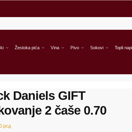
ki
Žestoka pića
Vina
Pivo
Sokovi
Topli napi
ck Daniels GIFT
kovanje 2 čaše 0.70
00
рсд