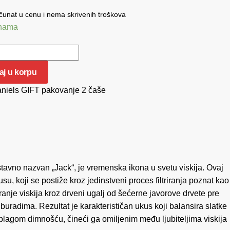
unat u cenu i nema skrivenih troškova
ihama
j u korpu
nje
niels GIFT pakovanje 2 čaše
tavno nazvan „Jack“, je vremenska ikona u svetu viskija. Ovaj
u, koji se postiže kroz jedinstveni proces filtriranja poznat kao
ranje viskija kroz drveni ugalj od šećerne javorove drvete pre
uradima. Rezultat je karakterističan ukus koji balansira slatke
blagom dimnošću, čineći ga omiljenim među ljubiteljima viskija