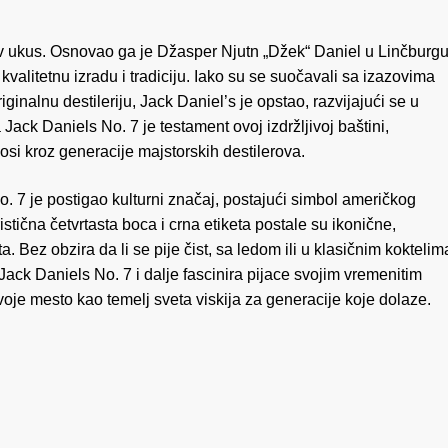
gov ukus. Osnovao ga je Džasper Njutn „Džek“ Daniel u Linčburgu
 kvalitetnu izradu i tradiciju. Iako su se suočavali sa izazovima
iginalnu destileriju, Jack Daniel’s je opstao, razvijajući se u
ack Daniels No. 7 je testament ovoj izdržljivoj baštini,
osi kroz generacije majstorskih destilerova.
 7 je postigao kulturni značaj, postajući simbol američkog
istična četvrtasta boca i crna etiketa postale su ikonične,
 Bez obzira da li se pije čist, sa ledom ili u klasičnim koktelim
ck Daniels No. 7 i dalje fascinira pijace svojim vremenitim
oje mesto kao temelj sveta viskija za generacije koje dolaze.