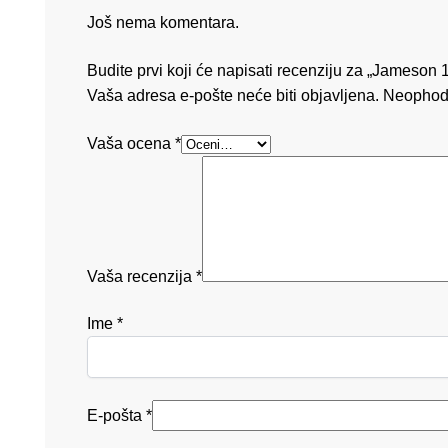
Još nema komentara.
Budite prvi koji će napisati recenziju za „Jameson 
Vaša adresa e-pošte neće biti objavljena.
Neophod
Vaša ocena
*
Vaša recenzija
*
Ime
*
E-pošta
*