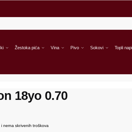
ki
Žestoka pića
Vina
Pivo
Sokovi
Topli napi
n 18yo 0.70
i nema skrivenih troškova