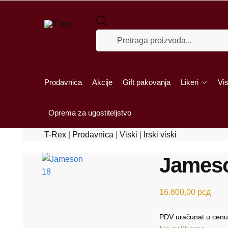
Skip to navigation
Skip to content
Products search
Prodavnica
Akcije
Gift pakovanja
Likeri
Vis
Oprema za ugostiteljstvo
T-Rex
|
Prodavnica
|
Viski
|
Irski viski
Jameso
16.800,00
рсд
PDV uračunat u cenu 