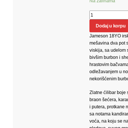
Na zalihama
Jameson 18yo 0.70
Dodaj u korpu
Jameson 18YO irski
mešavina dva pot st
viskija, sa udelom 
bivšim burbon i she
hrastovim bačvama 
odležavanjem u n
nekorišćenim burb
Zlatne ćilibar boj
braon šećera, kar
i putera, protkane 
sa notama kandira
voća, na koju se na