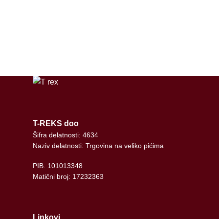
instagram
tiktok
T-REKS doo
Šifra delatnosti: 4634
Naziv delatnosti: Trgovina na veliko pićima
PIB: 101013348
Matični broj: 17232363
Linkovi