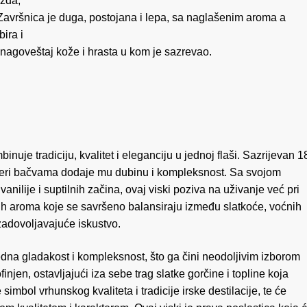
žđa,
 Završnica je duga, postojana i lepa, sa naglašenim aroma a
ira i
 nagoveštaj kože i hrasta u kom je sazrevao.
inuje tradiciju, kvalitet i eleganciju u jednoj flaši. Sazrijevan 1
šeri bačvama dodaje mu dubinu i kompleksnost. Sa svojom
nilije i suptilnih začina, ovaj viski poziva na uživanje već pri
h aroma koje se savršeno balansiraju između slatkoće, voćnih
zadovoljavajuće iskustvo.
edna gladakost i kompleksnost, što ga čini neodoljivim izborom
rofinjen, ostavljajući iza sebe trag slatke gorčine i topline koja
imbol vrhunskog kvaliteta i tradicije irske destilacije, te će