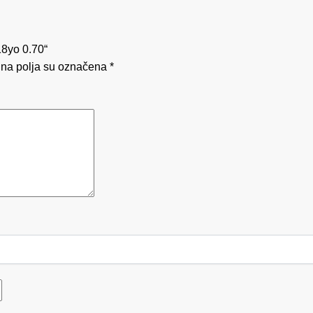
18yo 0.70“
na polja su označena
*