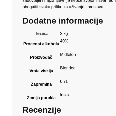
zadovoljiti i najzahtjevnije nepce svojom izvanredn
obogatiti svaku priliku za uživanje i proslavu.
Dodatne informacije
Težina
2 kg
40%
Procenat alkohola
Midleton
Proizvođač
Blended
Vrsta viskija
0.7L
Zapremina
Irska
Zemlja porekla
Recenzije