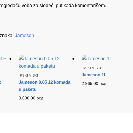
regledaču veba za sledeći put kada komentarišem.
znaka:
Jameson
IRSKI VISKI
Jameson 1l
IRSKI VISKI
t
Jameson 0.05 12 komada
2.965,00
рсд
u paketu
3.600,00
рсд