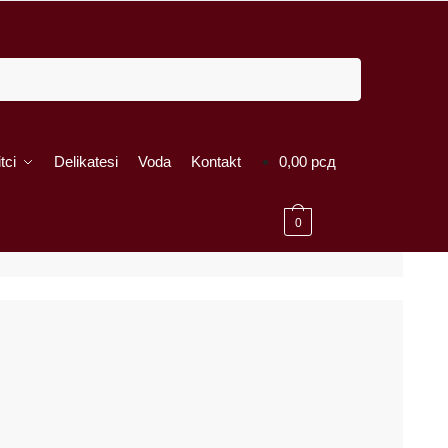
tci
Delikatesi
Voda
Kontakt
0,00
рсд
0