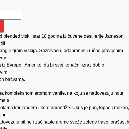
 količina
 blended viski, star 18 godina iz čuvene destilerije Jameson,
ill
single grain viskija. Sazrevao u odabranim i ručno pravljenim
rry
iz Evrope i Amerike, da bi svoj konačni izraz dobio
ovim
on bačvama.
e sa kompleksnom aromom vanile, na koju se nadovezuju note
amele
notama korijandera i kore narandže. Ukus je pun, topao i mekan,
nog
dovezuju biljne i začinaste arome sveže zelene trave, orašasti