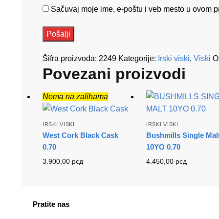
Sačuvaj moje ime, e-poštu i veb mesto u ovom p
Šifra proizvoda:
2249
Kategorije:
Irski viski
,
Viski
O
Povezani proizvodi
Nema na zalihama
IRSKI VISKI
IRSKI VISKI
West Cork Black Cask
Bushmills Single Mal
0.70
10YO 0.70
3.900,00
рсд
4.450,00
рсд
Pratite nas
facebook