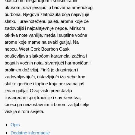
klasičnom elegancijom i sofisticiranim
ukusom, sazrijevajući u bačvama američkog
burbona. Njegova zlatnožuta boja najavljuje
slatku i uravnoteženu paletu aroma koje će
zadovoljiti i najzahtjevnije nepce. Mirisom
otkriva note vanilije, meda i suptilne voćne
arome koje mame na svaki gutljaj. Na
nepcu, West Cork Bourbon Cask
oduševljava slatkoćom karamela, začina i
bogatih voćnih nota, stvarajući harmoničan i
profinjen doživljaj. Finiš je dugotrajan i
zadovoljavajući, ostavljajući iza sebe trag
slatke gorčine i topline koja poziva na još
jedan gutljaj. Ovaj viski predstavlja
izvanredan spoj tradicije i savršenstva,
čineći ga neizostavnim izborom za ljubitelje
viskija širom svijeta.
Opis
Dodatne informacije