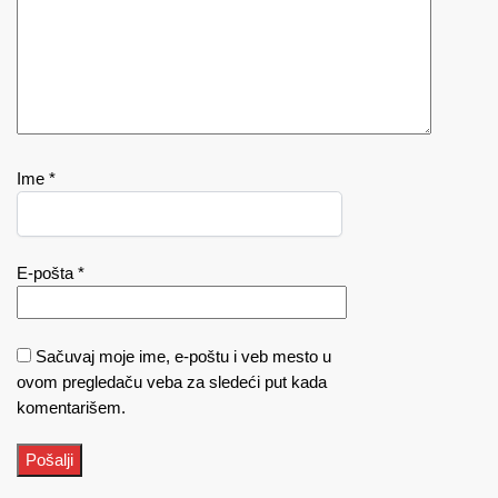
Ime
*
E-pošta
*
Sačuvaj moje ime, e-poštu i veb mesto u
ovom pregledaču veba za sledeći put kada
komentarišem.