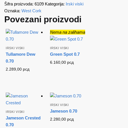
Šifra proizvoda:
6109
Kategorija:
Irski viski
Oznaka:
West Cork
Povezani proizvodi
Nema na zalihama
IRSKI VISKI
IRSKI VISKI
Tullamore Dew
Green Spot 0.7
0.70
6.160,00
рсд
2.289,00
рсд
IRSKI VISKI
Jameson 0.70
IRSKI VISKI
Jameson Crested
2.280,00
рсд
0.70