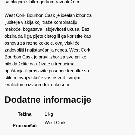
sa blagom slatko-gorkom ravnotežom.
West Cork Bourbon Cask je idealan izbor za
ljubitelje viskija koji traže kombinaciju
mekoće, bogatstva i slojevitosti ukusa. Bez
obzira da li ga pijete čistog ili ga koristite kao
osnovu za razne koktele, ovaj viski će
zadovoljiti i najistančanija nepca. West Cork
Bourbon Cask je pravi izbor za sve prilike –
bilo da želite da uživate u trenucima
opuštanja ili proslavite posebne trenutke sa
stilom, ovaj viski će vas osvojiti svojim
kvalitetom i izvanrednim ukusom.
Dodatne informacije
Težina
1 kg
West Cork
Proizvođač