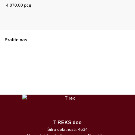
4.870,00
рсд
Pratite nas
facebook
instagram
tiktok
T-REKS doo
Šifra delatnosti: 4634