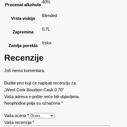
40%
Procenat alkohola
Blended
Vrsta viskija
0.7L
Zapremina
Irska
Zemlja porekla
Recenzije
Još nema komentara.
Budite prvi koji će napisati recenziju za
„West Cork Bourbon Cask 0.70“
Vaša adresa e-pošte neće biti objavljena.
Neophodna polja su označena
*
Vaša ocena
*
Vaša recenzija
*