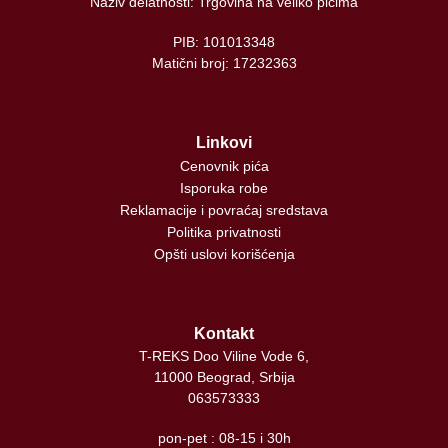
Naziv delatnosti: Trgovina na veliko pićima
PIB: 101013348
Matični broj: 17232363
Linkovi
Cenovnik pića
Isporuka robe
Reklamacije i povraćaj sredstava
Politika privatnosti
Opšti uslovi korišćenja
Kontakt
T-REKS Doo Viline Vode 6,
11000 Beograd, Srbija
063573333
pon-pet : 08-15 i 30h