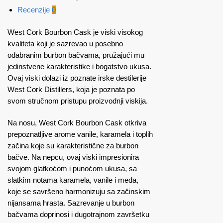
Recenzije
0
West Cork Bourbon Cask je viski visokog
kvaliteta koji je sazrevao u posebno
odabranim burbon bačvama, pružajući mu
jedinstvene karakteristike i bogatstvo ukusa.
Ovaj viski dolazi iz poznate irske destilerije
West Cork Distillers, koja je poznata po
svom stručnom pristupu proizvodnji viskija.
Na nosu, West Cork Bourbon Cask otkriva
prepoznatljive arome vanile, karamela i toplih
začina koje su karakteristične za burbon
bačve. Na nepcu, ovaj viski impresionira
svojom glatkoćom i punoćom ukusa, sa
slatkim notama karamela, vanile i meda,
koje se savršeno harmonizuju sa začinskim
nijansama hrasta. Sazrevanje u burbon
bačvama doprinosi i dugotrajnom završetku