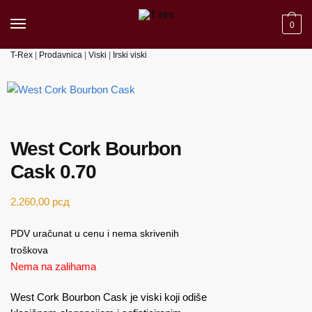
Skip to navigation
Skip to content
0
T-Rex
|
Prodavnica
|
Viski
|
Irski viski
West Cork Bourbon
Cask 0.70
2.260,00
рсд
PDV uračunat u cenu i nema skrivenih
troškova
Nema na zalihama
West Cork Bourbon Cask je viski koji odiše