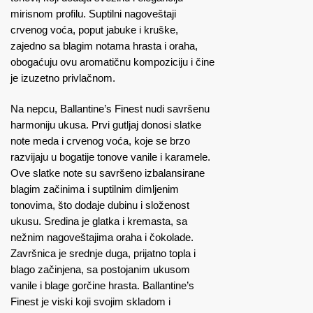
mirisnom profilu. Suptilni nagoveštaji
crvenog voća, poput jabuke i kruške,
zajedno sa blagim notama hrasta i oraha,
obogaćuju ovu aromatičnu kompoziciju i čine
je izuzetno privlačnom.
Na nepcu, Ballantine’s Finest nudi savršenu
harmoniju ukusa. Prvi gutljaj donosi slatke
note meda i crvenog voća, koje se brzo
razvijaju u bogatije tonove vanile i karamele.
Ove slatke note su savršeno izbalansirane
blagim začinima i suptilnim dimljenim
tonovima, što dodaje dubinu i složenost
ukusu. Sredina je glatka i kremasta, sa
nežnim nagoveštajima oraha i čokolade.
Završnica je srednje duga, prijatno topla i
blago začinjena, sa postojanim ukusom
vanile i blage gorčine hrasta. Ballantine’s
Finest je viski koji svojim skladom i