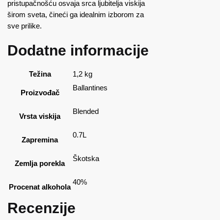
pristupačnošću osvaja srca ljubitelja viskija
širom sveta, čineći ga idealnim izborom za
sve prilike.
Dodatne informacije
Težina
1,2 kg
Ballantines
Proizvođač
Blended
Vrsta viskija
0.7L
Zapremina
Škotska
Zemlja porekla
40%
Procenat alkohola
Recenzije