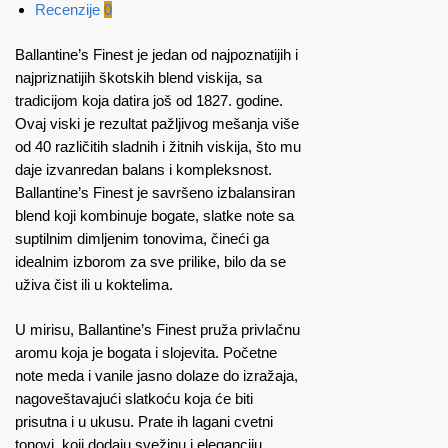
Recenzije
0
Ballantine’s Finest je jedan od najpoznatijih i
najpriznatijih škotskih blend viskija, sa
tradicijom koja datira još od 1827. godine.
Ovaj viski je rezultat pažljivog mešanja više
od 40 različitih sladnih i žitnih viskija, što mu
daje izvanredan balans i kompleksnost.
Ballantine’s Finest je savršeno izbalansiran
blend koji kombinuje bogate, slatke note sa
suptilnim dimljenim tonovima, čineći ga
idealnim izborom za sve prilike, bilo da se
uživa čist ili u koktelima.
U mirisu, Ballantine’s Finest pruža privlačnu
aromu koja je bogata i slojevita. Početne
note meda i vanile jasno dolaze do izražaja,
nagoveštavajući slatkoću koja će biti
prisutna i u ukusu. Prate ih lagani cvetni
tonovi, koji dodaju svežinu i eleganciju