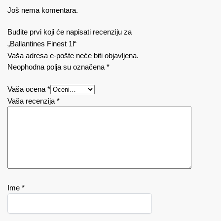
Još nema komentara.
Budite prvi koji će napisati recenziju za
„Ballantines Finest 1l“
Vaša adresa e-pošte neće biti objavljena.
Neophodna polja su označena
*
Vaša ocena
*
Vaša recenzija
*
Ime
*