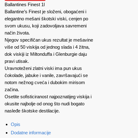
Ballantines Finest 1l
Ballantine’s Finest je složeni, obogaćeni i
elegantno mešani škotski viski, cenjen po
svom ukusu, koji zadovoljava savremeni
način života.
Njegov specifičan ukus rezultat je mešavine
više od 50 viskija od jednog slada i 4 žitna,
dok viskiji iz Miltonduffa i Glenburgie daju
pravi utisak.
Uravnoteženi zlatni viski ima pun ukus
čokolade, jabuke i vanile, završavajući se
notom nežnog cveća i dubokim mirisom
začina.
Osetite sofisticiranost najpoznatijeg viskija i
okusite najbolje od onog što nudi bogato
nasleđe škotske destilacije.
Opis
Dodatne informacije