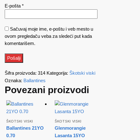
E-pošta
*
Sačuvaj moje ime, e-poštu i veb mesto u
ovom pregledaču veba za sledeći put kada
komentarišem.
Šifra proizvoda:
314
Kategorija:
Škotski viski
Oznaka:
Ballantines
Povezani proizvodi
ŠKOTSKI VISKI
ŠKOTSKI VISKI
Ballantines 21YO
Glenmorangie
0.70
Lasanta 15YO