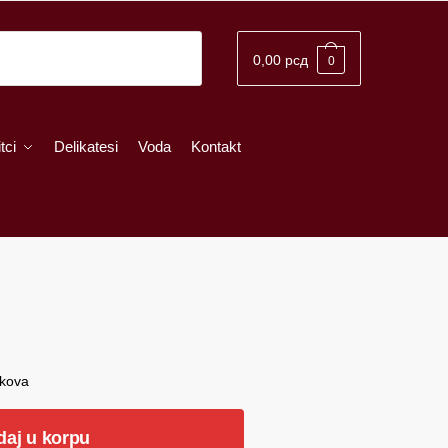
0,00
рсд
0
tci
Delikatesi
Voda
Kontakt
škova
daj u korpu