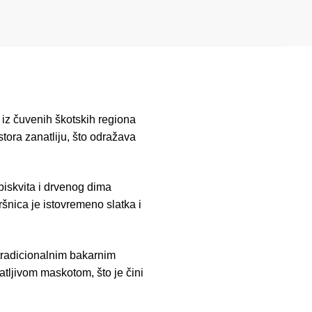
iz čuvenih škotskih regiona
tora zanatliju, što odražava
iskvita i drvenog dima
šnica je istovremeno slatka i
tradicionalnim bakarnim
atljivom maskotom, što je čini