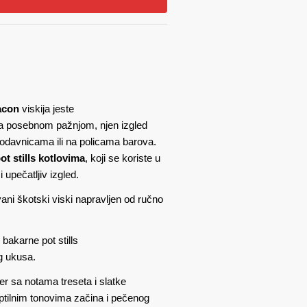
acon
viskija jeste
sa posebnom pažnjom, njen izgled
rodavnicama ili na policama barova.
t stills kotlovima
, koji se koriste u
i upečatljiv izgled.
ni škotski viski napravljen od ručno
e bakarne pot stills
g ukusa.
ter sa notama treseta i slatke
tilnim tonovima začina i pečenog