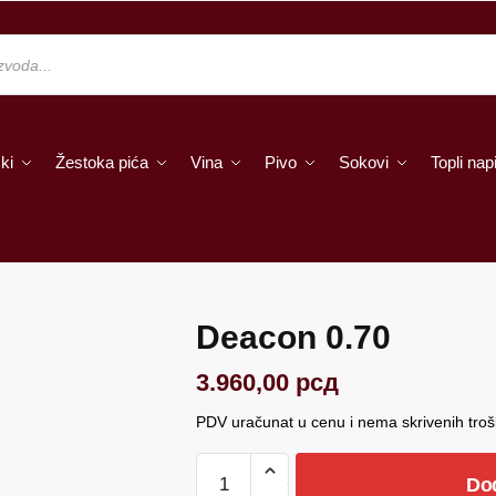
ki
Žestoka pića
Vina
Pivo
Sokovi
Topli napi
Deacon 0.70
3.960,00
рсд
PDV uračunat u cenu i nema skrivenih tro
Deacon
Do
0.70