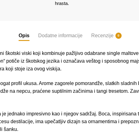
hrasta.
Opis
Dodatne informacije
Recenzije
0
škotski viski koji kombinuje pažljivo odabrane single maltove 
“ potiče iz škotskog jezika i označava veštog i sposobnog majs
 koji stoje iza ovog viskija.
​
ogat profil ukusa.
Arome zagorele pomorandže, slatkih sladnih b
že na nepcu, praćene suptilnim začinima i tangi tresetom.
Zavr
je jednako impresivno kao i njegov sadržaj.
Boca, inspirisana 
cesu destilacije, ima upečatljiv dizajn sa ornamentima i prepozn
li šanku.