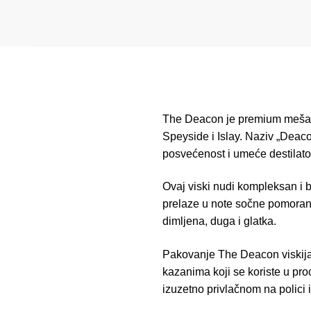
The Deacon je premium mešani 
Speyside i Islay.
Naziv „Deacon
posvećenost i umeće destilatora
Ovaj viski nudi kompleksan i b
prelaze u note sočne pomorand
dimljena, duga i glatka.
​
Pakovanje The Deacon viskija 
kazanima koji se koriste u pro
izuzetno privlačnom na polici i