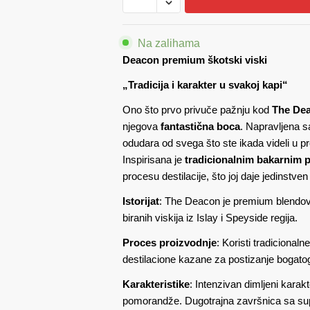
količina
Na zalihama
Deacon
p
remium škotski viski
„Tradicija i karakter u svakoj kapi“
Ono što prvo privuče pažnju kod
The De
njegova
fantastična boca
. Napravljena 
odudara od svega što ste ikada videli u p
Inspirisana je
tradicionalnim bakarnim po
procesu destilacije, što joj daje jedinstven 
Istorijat
: The Deacon je premium blendova
b
i
ranih viskija iz Islay i Speyside regija.
Proces proizvodnje
: Koristi tradicionaln
destilacione
kazane
za postizanje bogato
Karakteristike
: Intenzivan dimljeni karak
pomorandže. Dugotrajna završnica sa sup