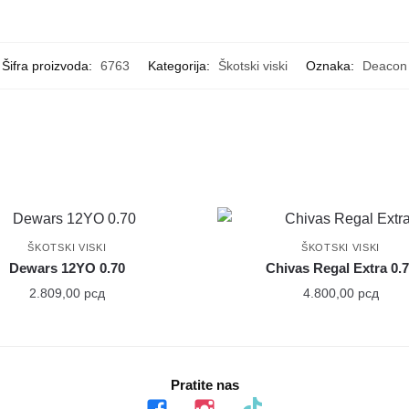
Šifra proizvoda:
6763
Kategorija:
Škotski viski
Oznaka:
Deacon
ŠKOTSKI VISKI
ŠKOTSKI VISKI
Dewars 12YO 0.70
Chivas Regal Extra 0.
2.809,00
рсд
4.800,00
рсд
Pratite nas
facebook
instagram
tiktok