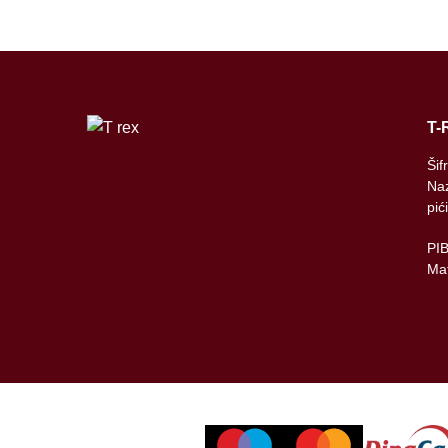
T-
Šif
Naz
pić
PI
Mat