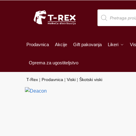
Skip
Skip
to
to
Products
search
navigation
content
Prodavnica
Akcije
Gift pakovanja
Likeri
Vis
Oprema za ugostiteljstvo
T-Rex
|
Prodavnica
|
Viski
|
Škotski viski