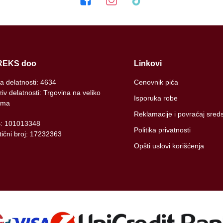
REKS doo
Linkovi
ra delatnosti: 4634
Cenovnik pića
iv delatnosti: Trgovina na veliko
Isporuka robe
ima
Reklamacije i povraćaj sred
B: 101013348
Politika privatnosti
ični broj: 17232363
Opšti uslovi korišćenja