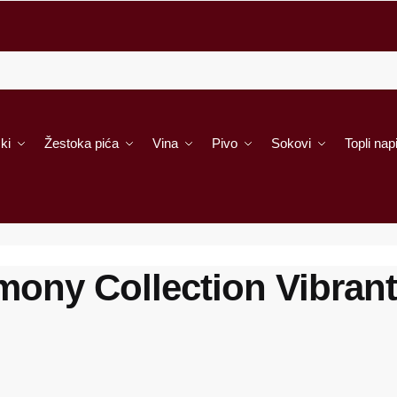
ki
Žestoka pića
Vina
Pivo
Sokovi
Topli napi
mony Collection Vibrant