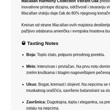
Macallan Harmony Collection Vibrant Oak
predst
inovativne pristupe dizajnu, održivosti i stvaranju
Macallan viskiju daje čak do 80% njegovog konačn
Kreiran od strane Macallan-ovih majstora destilerij
pažljivo odabrana američka i evropska hrastova bur
🥃 Tasting Notes
Boja:
Toplo zlato, potpuno prirodnog porekla.
Miris:
Intenzivan i privlačan. Na prvu notu domi
zrelim kruškama i blagim nagoveštajem pečenog
Ukus:
Bogat, kremast i slojevit. Na nepcima se 
muskatnog oraščića, savršeno balansirani sa s
Završnica:
Dugotrajna, topla i elegantna, sa pre
ostaju na nepcima.