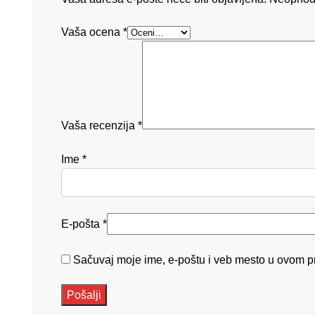
Vaša ocena
*
Vaša recenzija
*
Ime
*
E-pošta
*
Sačuvaj moje ime, e-poštu i veb mesto u ovom p