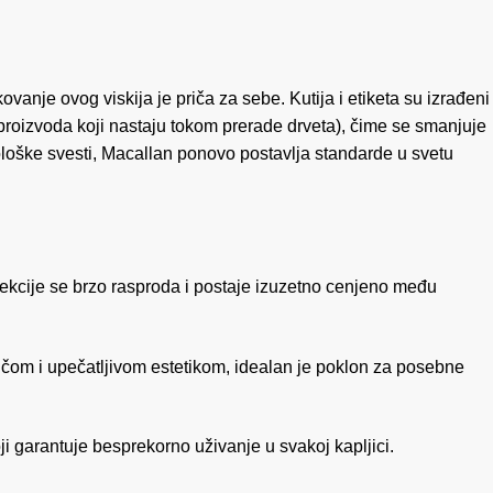
ovanje ovog viskija je priča za sebe. Kutija i etiketa su izrađeni
sproizvoda koji nastaju tokom prerade drveta), čime se smanjuje
ološke svesti, Macallan ponovo postavlja standarde u svetu
kcije se brzo rasproda i postaje izuzetno cenjeno među
om i upečatljivom estetikom, idealan je poklon za posebne
ji garantuje besprekorno uživanje u svakoj kapljici.