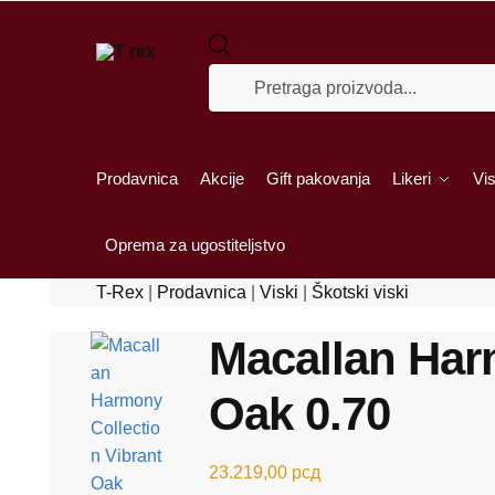
Skip to navigation
Skip to content
Products search
Prodavnica
Akcije
Gift pakovanja
Likeri
Vis
Oprema za ugostiteljstvo
T-Rex
|
Prodavnica
|
Viski
|
Škotski viski
Macallan Har
Oak 0.70
23.219,00
рсд