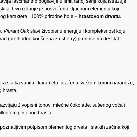
avlja fascinantno poglavlje u limitiranoj seriji koja istražuje
 viskija. Ovo izdanje je posvećeno ključnom elementu koji
og karaktera i 100% prirodne boje –
hrastovom drvetu
.
e,
Vibrant Oak
slavi živopisnu energiju i kompleksnost koju
ad (prethodno korišćena za sherry) prenose na destilat.
nira slatka vanila i karamela, praćena svežom korom narandže,
 hrasta.
razvijaju živopisni tonovi mlečne čokolade, sušenog voća i
latkoćom pečenog hrasta.
poznatljivim potpisom plemenitog drveta i slatkih začina koji