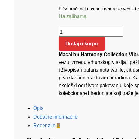
PDV uračunat u cenu i nema skrivenih t
Na zalihama
Macallan Harmony Collection Vibrant
Dodaj u korpu
Macallan Harmony Collection Vibr
vezu između vrhunskog viskija i pažl
i živopisan balans nota vanile, citru
prvoklasnim hrastovim buradima. Kao
ekološki održivom pakovanju koje spaj
kolekcionare i hedoniste koji traže 
Opis
Dodatne informacije
Recenzije
0