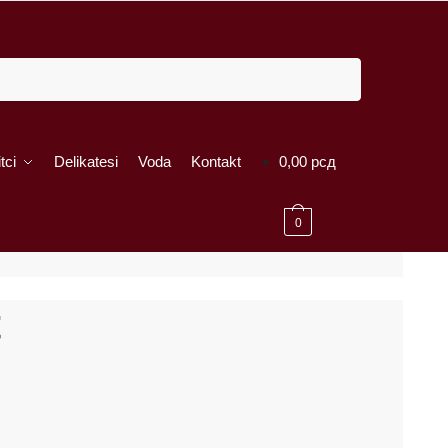
tci
Delikatesi
Voda
Kontakt
0,00
рсд
0