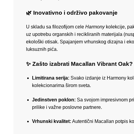
🌿 Inovativno i održivo pakovanje
U skladu sa filozofijom cele
Harmony
kolekcije, pak
uz upotrebu organskih i recikliranih materijala (nu
ekološki otisak. Spajanjem vrhunskog dizajna i ek
luksuznih pića.
✨ Zašto izabrati Macallan Vibrant Oak?
Limitirana serija:
Svako izdanje iz Harmony kole
kolekcionarima širom sveta.
Jedinstven poklon:
Sa svojom impresivnom prič
prilike i važne poslovne partnere.
Vrhunski kvalitet:
Autentični Macallan potpis ko