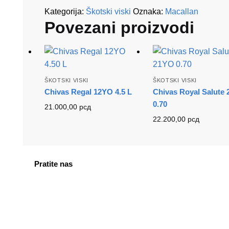
Kategorija:
Škotski viski
Oznaka:
Macallan
Povezani proizvodi
ŠKOTSKI VISKI
ŠKOTSKI VISKI
Chivas Regal 12YO 4.5 L
Chivas Royal Salute
0.70
21.000,00
рсд
22.200,00
рсд
Pratite nas
facebook
instagram
tiktok