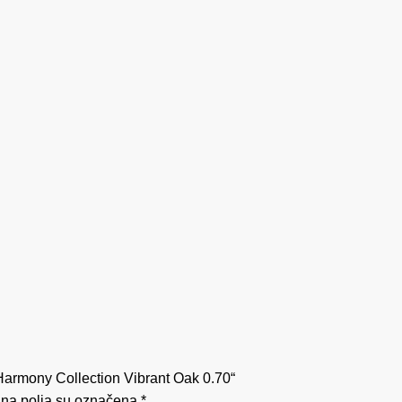
n Harmony Collection Vibrant Oak 0.70“
na polja su označena
*