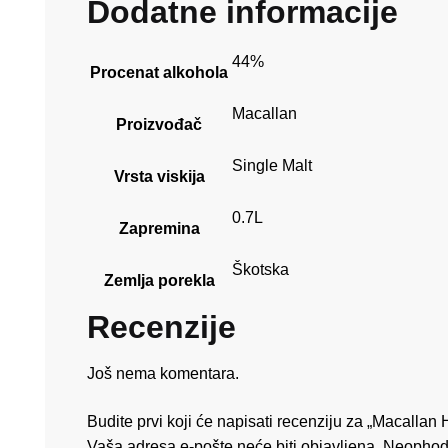
Dodatne informacije
44%
Procenat alkohola
Macallan
Proizvođač
Single Malt
Vrsta viskija
0.7L
Zapremina
Škotska
Zemlja porekla
Recenzije
Još nema komentara.
Budite prvi koji će napisati recenziju za „Macalla
Vaša adresa e-pošte neće biti objavljena.
Neophod