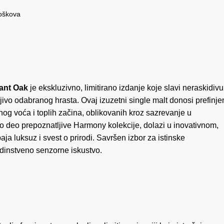
roškova
 Oak 0.70 količina
ant Oak
je ekskluzivno, limitirano izdanje koje slavi neraskidivu
jivo odabranog hrasta. Ovaj izuzetni single malt donosi prefinje
snog voća i toplih začina, oblikovanih kroz sazrevanje u
 deo prepoznatljive Harmony kolekcije, dolazi u inovativnom,
a luksuz i svest o prirodi. Savršen izbor za istinske
jedinstveno senzorne iskustvo.