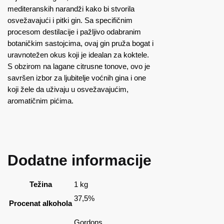
mediteranskih narandži kako bi stvorila
osvežavajući i pitki gin. Sa specifičnim
procesom destilacije i pažljivo odabranim
botaničkim sastojcima, ovaj gin pruža bogat i
uravnotežen okus koji je idealan za koktele.
S obzirom na lagane citrusne tonove, ovo je
savršen izbor za ljubitelje voćnih gina i one
koji žele da uživaju u osvežavajućim,
aromatičnim pićima.
Dodatne informacije
Težina
1 kg
37,5%
Procenat alkohola
Gordons