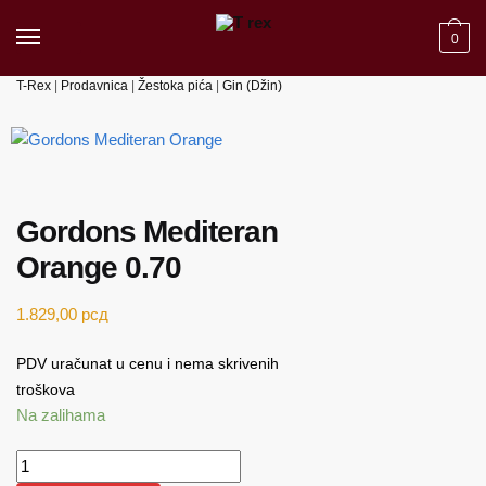
Skip to navigation
Skip to content
0
T-Rex
|
Prodavnica
|
Žestoka pića
|
Gin (Džin)
Gordons Mediteran
Orange 0.70
1.829,00
рсд
PDV uračunat u cenu i nema skrivenih
troškova
Na zalihama
Gordons Mediteran Orange 0.70 količina