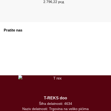
2.796,22
рсд
Pratite nas
facebook
instagram
tiktok
T-REKS doo
Šifra delatnosti: 4634
Naziv delatnosti: Trgovina na veliko pićima