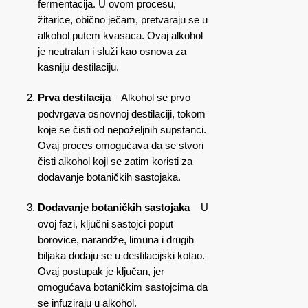
fermentacija. U ovom procesu,
žitarice, obično ječam, pretvaraju se u
alkohol putem kvasaca. Ovaj alkohol
je neutralan i služi kao osnova za
kasniju destilaciju.
Prva destilacija
– Alkohol se prvo
podvrgava osnovnoj destilaciji, tokom
koje se čisti od nepoželjnih supstanci.
Ovaj proces omogućava da se stvori
čisti alkohol koji se zatim koristi za
dodavanje botaničkih sastojaka.
Dodavanje botaničkih sastojaka
– U
ovoj fazi, ključni sastojci poput
borovice, narandže, limuna i drugih
biljaka dodaju se u destilacijski kotao.
Ovaj postupak je ključan, jer
omogućava botaničkim sastojcima da
se infuziraju u alkohol.