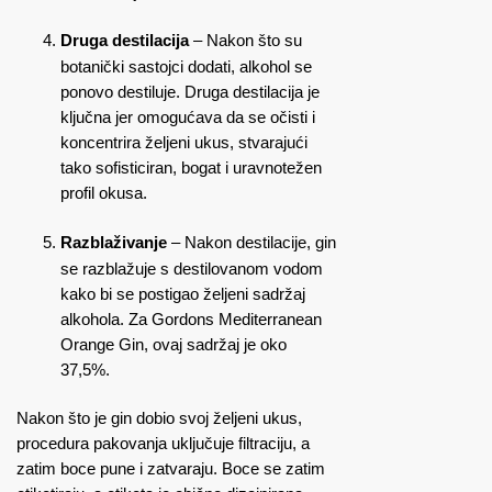
Druga destilacija
– Nakon što su
botanički sastojci dodati, alkohol se
ponovo destiluje. Druga destilacija je
ključna jer omogućava da se očisti i
koncentrira željeni ukus, stvarajući
tako sofisticiran, bogat i uravnotežen
profil okusa.
Razblaživanje
– Nakon destilacije, gin
se razblažuje s destilovanom vodom
kako bi se postigao željeni sadržaj
alkohola. Za Gordons Mediterranean
Orange Gin, ovaj sadržaj je oko
37,5%.
Nakon što je gin dobio svoj željeni ukus,
procedura pakovanja uključuje filtraciju, a
zatim boce pune i zatvaraju. Boce se zatim