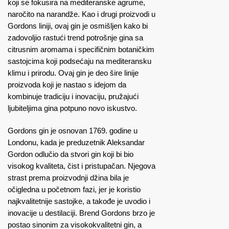
koji se fokusira na mediteranske agrume,
naročito na narandže. Kao i drugi proizvodi u
Gordons liniji, ovaj gin je osmišljen kako bi
zadovoljio rastući trend potrošnje gina sa
citrusnim aromama i specifičnim botaničkim
sastojcima koji podsećaju na mediteransku
klimu i prirodu. Ovaj gin je deo šire linije
proizvoda koji je nastao s idejom da
kombinuje tradiciju i inovaciju, pružajući
ljubiteljima gina potpuno novo iskustvo.
Gordons gin je osnovan 1769. godine u
Londonu, kada je preduzetnik Aleksandar
Gordon odlučio da stvori gin koji bi bio
visokog kvaliteta, čist i pristupačan. Njegova
strast prema proizvodnji džina bila je
očigledna u početnom fazi, jer je koristio
najkvalitetnije sastojke, a takođe je uvodio i
inovacije u destilaciji. Brend Gordons brzo je
postao sinonim za visokokvalitetni gin, a