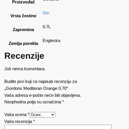
Proizvođač
Gin
Vrsta žestine
0.7L
Zapremina
Engleska
Zemlja porekla
Recenzije
Još nema komentara.
Budite prvi koji će napisati recenziju za
„Gordons Mediteran Orange 0.70“
Vaša adresa e-pošte neće biti objavljena.
Neophodna polja su označena
*
Vaša ocena
*
Vaša recenzija
*