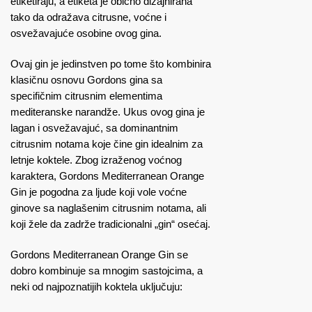
etiketiraju, a etiketa je obično dizajnirana
tako da odražava citrusne, voćne i
osvežavajuće osobine ovog gina.
Ovaj gin je jedinstven po tome što kombinira
klasičnu osnovu Gordons gina sa
specifičnim citrusnim elementima
mediteranske narandže. Ukus ovog gina je
lagan i osvežavajuć, sa dominantnim
citrusnim notama koje čine gin idealnim za
letnje koktele. Zbog izraženog voćnog
karaktera, Gordons Mediterranean Orange
Gin je pogodna za ljude koji vole voćne
ginove sa naglašenim citrusnim notama, ali
koji žele da zadrže tradicionalni „gin“ osećaj.
Gordons Mediterranean Orange Gin se
dobro kombinuje sa mnogim sastojcima, a
neki od najpoznatijih koktela uključuju: