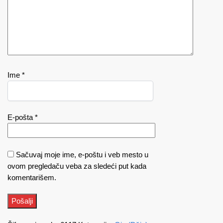
Ime
*
E-pošta
*
Sačuvaj moje ime, e-poštu i veb mesto u
ovom pregledaču veba za sledeći put kada
komentarišem.