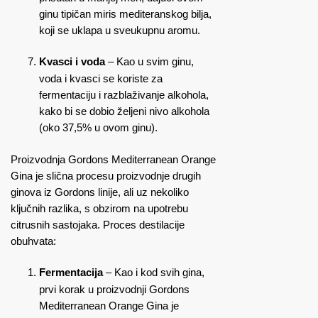
ginu tipičan miris mediteranskog bilja,
koji se uklapa u sveukupnu aromu.
Kvasci i voda
– Kao u svim ginu,
voda i kvasci se koriste za
fermentaciju i razblaživanje alkohola,
kako bi se dobio željeni nivo alkohola
(oko 37,5% u ovom ginu).
Proizvodnja Gordons Mediterranean Orange
Gina je slična procesu proizvodnje drugih
ginova iz Gordons linije, ali uz nekoliko
ključnih razlika, s obzirom na upotrebu
citrusnih sastojaka. Proces destilacije
obuhvata:
Fermentacija
– Kao i kod svih gina,
prvi korak u proizvodnji Gordons
Mediterranean Orange Gina je