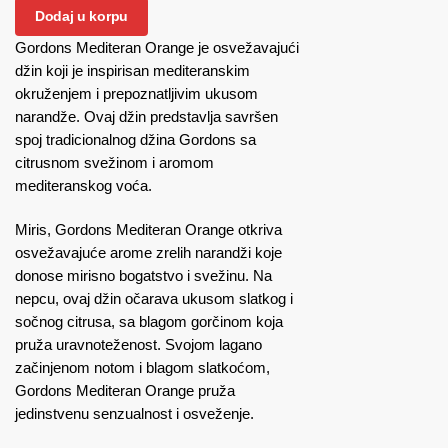
Dodaj u korpu
Gordons Mediteran Orange je osvežavajući
džin koji je inspirisan mediteranskim
okruženjem i prepoznatljivim ukusom
narandže. Ovaj džin predstavlja savršen
spoj tradicionalnog džina Gordons sa
citrusnom svežinom i aromom
mediteranskog voća.
Miris, Gordons Mediteran Orange otkriva
osvežavajuće arome zrelih narandži koje
donose mirisno bogatstvo i svežinu. Na
nepcu, ovaj džin očarava ukusom slatkog i
sočnog citrusa, sa blagom gorčinom koja
pruža uravnoteženost. Svojom lagano
začinjenom notom i blagom slatkoćom,
Gordons Mediteran Orange pruža
jedinstvenu senzualnost i osveženje.