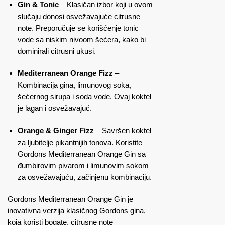
Gin & Tonic
– Klasičan izbor koji u ovom
slučaju donosi osvežavajuće citrusne
note. Preporučuje se korišćenje tonic
vode sa niskim nivoom šećera, kako bi
dominirali citrusni ukusi.
Mediterranean Orange Fizz
–
Kombinacija gina, limunovog soka,
šećernog sirupa i soda vode. Ovaj koktel
je lagan i osvežavajuć.
Orange & Ginger Fizz
– Savršen koktel
za ljubitelje pikantnijih tonova. Koristite
Gordons Mediterranean Orange Gin sa
đumbirovim pivarom i limunovim sokom
za osvežavajuću, začinjenu kombinaciju.
Gordons Mediterranean Orange Gin je
inovativna verzija klasičnog Gordons gina,
koja koristi bogate, citrusne note