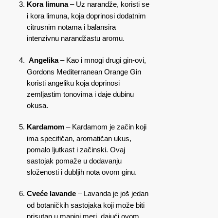
Kora limuna
– Uz narandže, koristi se
i kora limuna, koja doprinosi dodatnim
citrusnim notama i balansira
intenzivnu narandžastu aromu.
Angelika
– Kao i mnogi drugi gin-ovi,
Gordons Mediterranean Orange Gin
koristi angeliku koja doprinosi
zemljastim tonovima i daje dubinu
okusa.
Kardamom
– Kardamom je začin koji
ima specifičan, aromatičan ukus,
pomalo ljutkast i začinski. Ovaj
sastojak pomaže u dodavanju
složenosti i dubljih nota ovom ginu.
Cveće lavande
– Lavanda je još jedan
od botaničkih sastojaka koji može biti
prisutan u manjoj meri, dajući ovom