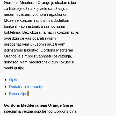
Gordons Mediteran Orange je idealan izbor
za ljubitelje džina koji žele da uživaju u
nečem svežem, voćnom i egzotičnom.
Može se konzumirati čist, sa dodatkom
tonika ili kao sastojak u raznovrsnim
koktelima. Bez obzira na način konzumacije,
ovaj džin će vas očarati svojim
prepoznatljivim ukusom i pružiti vam
jedinstveno iskustvo. Gordons Mediteran
Orange je simbol živahnosti i osveženja,
donoseći vam mediteranski duh i okuse u
svaki gutljaj.
Opis
Dodatne informacije
Recenzije
0
Gordons Mediterranean Orange Gin
je
specijalna verzija popularnog Gordons gina,