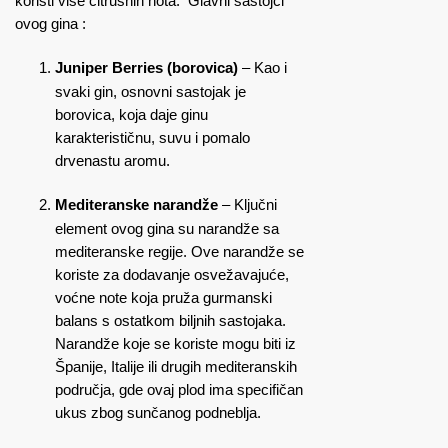
koristi više citrusnih nota. Glavni sastojci
ovog gina :
Juniper Berries (borovica)
– Kao i
svaki gin, osnovni sastojak je
borovica, koja daje ginu
karakterističnu, suvu i pomalo
drvenastu aromu.
Mediteranske narandže
– Ključni
element ovog gina su narandže sa
mediteranske regije. Ove narandže se
koriste za dodavanje osvežavajuće,
voćne note koja pruža gurmanski
balans s ostatkom biljnih sastojaka.
Narandže koje se koriste mogu biti iz
Španije, Italije ili drugih mediteranskih
područja, gde ovaj plod ima specifičan
ukus zbog sunčanog podneblja.