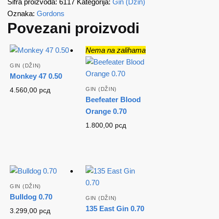
Šifra proizvoda:
6117
Kategorija:
Gin (Džin)
Oznaka:
Gordons
Povezani proizvodi
Nema na zalihama
GIN (DŽIN)
Monkey 47 0.50
4.560,00
рсд
GIN (DŽIN)
Beefeater Blood
Orange 0.70
1.800,00
рсд
GIN (DŽIN)
Bulldog 0.70
GIN (DŽIN)
135 East Gin 0.70
3.299,00
рсд