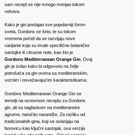
sam recept se nije mnogo menjao tokom
vekova.
Kako je gin postajao sve popularniji širom
sveta, Gordons se širio, te su tokom
vremena počeli da se razvijaju nove
varijante koje su imale specifične botaničke
sastojke ili citrusne note, kao što je
Gordons Mediterranean Orange Gin
. Ovaj
gin je izdan kako bi odgovorio na želje
potrošača za gin-ovima sa mediteranskim,
voćnim i osvežavajućim karakteristikama.
Gordons Mediterranean Orange Gin se
temelji na osnovnom receptu za Gordons
gin, ali sa naglaskom na mediteranske
agrume, naročito narandže. Za razliku od
tradicionalnih gina, koji se oslanjaju na
borovicu kao ključni sastojak, ova verzija