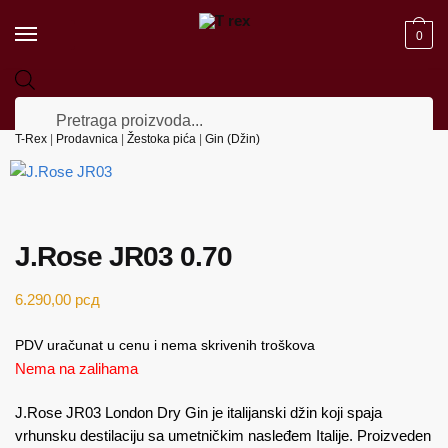
Skip to navigation
Skip to content
0
Products search
T-Rex
|
Prodavnica
|
Žestoka pića
|
Gin (Džin)
J.Rose JR03 0.70
6.290,00
рсд
PDV uračunat u cenu i nema skrivenih troškova
Nema na zalihama
J.Rose JR03 London Dry Gin je italijanski džin koji spaja
vrhunsku destilaciju sa umetničkim nasleđem Italije.
Proizveden