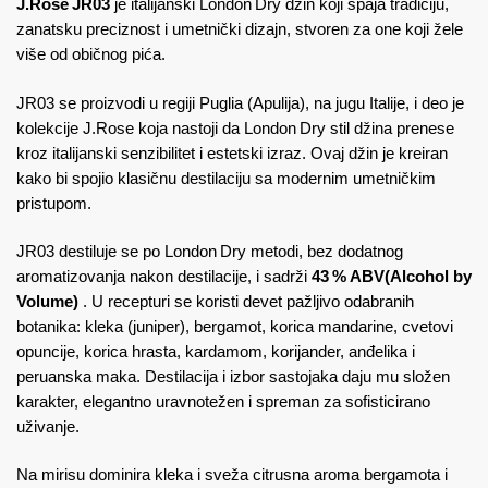
J.Rose JR03
je italijanski London Dry džin koji spaja tradiciju,
zanatsku preciznost i umetnički dizajn, stvoren za one koji žele
više od običnog pića.
JR03 se proizvodi u regiji Puglia (Apulija), na jugu Italije, i deo je
kolekcije J.Rose koja nastoji da London Dry stil džina prenese
kroz italijanski senzibilitet i estetski izraz. Ovaj džin je kreiran
kako bi spojio klasičnu destilaciju sa modernim umetničkim
pristupom.
JR03 destiluje se po London Dry metodi, bez dodatnog
aromatizovanja nakon destilacije, i sadrži
43 % ABV(Alcohol by
Volume)
. U recepturi se koristi devet pažljivo odabranih
botanika: kleka (juniper), bergamot, korica mandarine, cvetovi
opuncije, korica hrasta, kardamom, korijander, anđelika i
peruanska maka. Destilacija i izbor sastojaka daju mu složen
karakter, elegantno uravnotežen i spreman za sofisticirano
uživanje.
Na mirisu dominira kleka i sveža citrusna aroma bergamota i