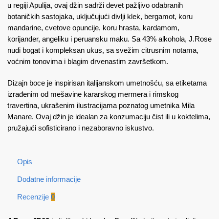
u regiji Apulija, ovaj džin sadrži devet pažljivo odabranih
botaničkih sastojaka, uključujući divlji klek, bergamot, koru
mandarine, cvetove opuncije, koru hrasta, kardamom,
korijander, angeliku i peruansku maku.
Sa 43% alkohola, J.Rose
nudi bogat i kompleksan ukus, sa svežim citrusnim notama,
voćnim tonovima i blagim drvenastim završetkom.
Dizajn boce je inspirisan italijanskom umetnošću, sa etiketama
izrađenim od mešavine kararskog mermera i rimskog
travertina, ukrašenim ilustracijama poznatog umetnika Mila
Manare.
Ovaj džin je idealan za konzumaciju čist ili u koktelima,
pružajući sofisticirano i nezaboravno iskustvo.
Opis
Dodatne informacije
Recenzije
0