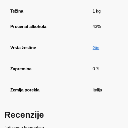
Težina
1 kg
Procenat alkohola
43%
Vrsta žestine
Gin
Zapremina
0.7L
Zemlja porekla
Italija
Recenzije
Još nema komentara.