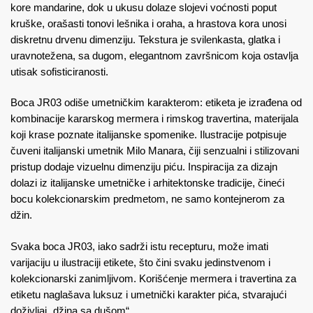
kore mandarine, dok u ukusu dolaze slojevi voćnosti poput
kruške, orašasti tonovi lešnika i oraha, a hrastova kora unosi
diskretnu drvenu dimenziju. Tekstura je svilenkasta, glatka i
uravnotežena, sa dugom, elegantnom završnicom koja ostavlja
utisak sofisticiranosti.
Boca JR03 odiše umetničkim karakterom: etiketa je izrađena od
kombinacije kararskog mermera i rimskog travertina, materijala
koji krase poznate italijanske spomenike. Ilustracije potpisuje
čuveni italijanski umetnik Milo Manara, čiji senzualni i stilizovani
pristup dodaje vizuelnu dimenziju piću. Inspiracija za dizajn
dolazi iz italijanske umetničke i arhitektonske tradicije, čineći
bocu kolekcionarskim predmetom, ne samo kontejnerom za
džin.
Svaka boca JR03, iako sadrži istu recepturu, može imati
varijaciju u ilustraciji etikete, što čini svaku jedinstvenom i
kolekcionarski zanimljivom. Korišćenje mermera i travertina za
etiketu naglašava luksuz i umetnički karakter pića, stvarajući
doživljaj „džina sa dušom“.