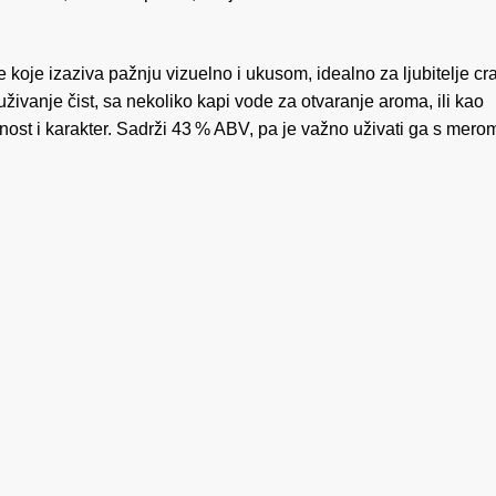
 koje izaziva pažnju vizuelno i ukusom, idealno za ljubitelje cra
živanje čist, sa nekoliko kapi vode za otvaranje aroma, ili kao
st i karakter. Sadrži 43 % ABV, pa je važno uživati ga s mero