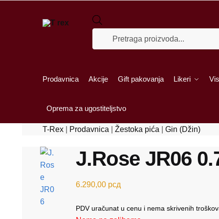
Skip to navigation
Skip to content
Products search
Prodavnica
Akcije
Gift pakovanja
Likeri
Vis
Oprema za ugostiteljstvo
T-Rex
|
Prodavnica
|
Žestoka pića
|
Gin (Džin)
J.Rose JR06 0.
6.290,00
рсд
PDV uračunat u cenu i nema skrivenih troškov