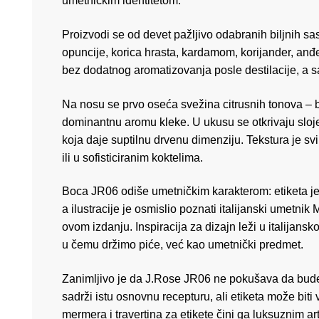
umetničkim identitetom.
Proizvodi se od devet pažljivo odabranih biljnih sa
opuncije, korica hrasta, kardamom, korijander, anđe
bez dodatnog aromatizovanja posle destilacije, a 
Na nosu se prvo oseća svežina citrusnih tonova – 
dominantnu aromu kleke. U ukusu se otkrivaju slojevi
koja daje suptilnu drvenu dimenziju. Tekstura je sv
ili u sofisticiranim koktelima.
Boca JR06 odiše umetničkim karakterom: etiketa je 
a ilustracije je osmislio poznati italijanski umetnik 
ovom izdanju. Inspiracija za dizajn leži u italijans
u čemu držimo piće, već kao umetnički predmet.
Zanimljivo je da J.Rose JR06 ne pokušava da bude
sadrži istu osnovnu recepturu, ali etiketa može biti
mermera i travertina za etikete čini ga luksuznim 