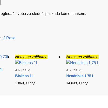
regledaču veba za sledeći put kada komentarišem.
a:
J.Rose
Nema na zalihama
Nema na zalihama
0l
GIN (DŽIN)
GIN (DŽIN)
Bickens 1L
Hendricks 1.75 L
1.860,00
рсд
14.039,00
рсд