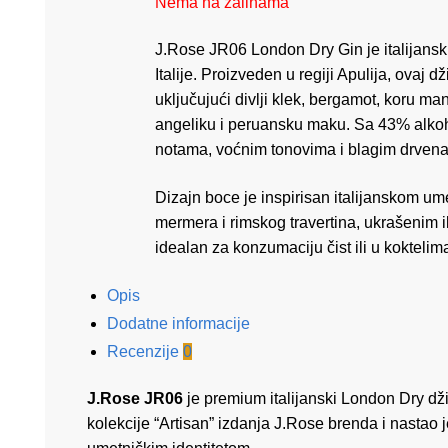
Nema na zalihama
J.Rose JR06 London Dry Gin je italijansk
Italije.
Proizveden u regiji Apulija, ovaj d
uključujući divlji klek, bergamot, koru m
angeliku i peruansku maku.
Sa 43% alkoh
notama, voćnim tonovima i blagim drvena
Dizajn boce je inspirisan italijanskom u
mermera i rimskog travertina, ukrašenim 
idealan za konzumaciju čist ili u koktelim
Opis
Dodatne informacije
Recenzije
0
J.Rose JR06
je premium italijanski London Dry džin
kolekcije “Artisan” izdanja J.Rose brenda i nastao je