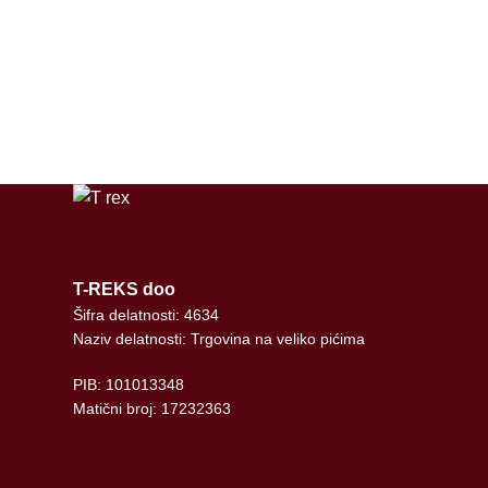
facebook
instagram
tiktok
T-REKS doo
Šifra delatnosti: 4634
Naziv delatnosti: Trgovina na veliko pićima
PIB: 101013348
Matični broj: 17232363