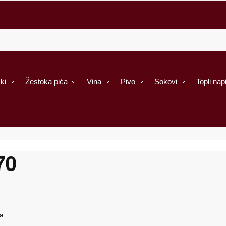
ki
Žestoka pića
Vina
Pivo
Sokovi
Topli napi
70
a