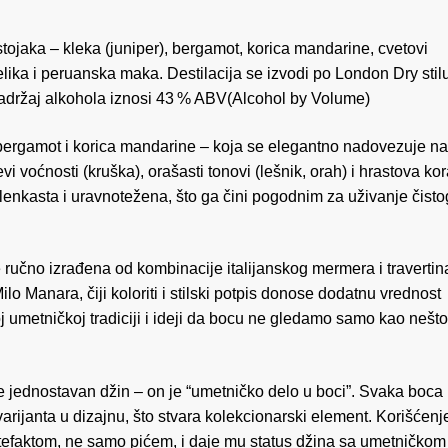
stojaka – kleka (juniper), bergamot, korica mandarine, cvetovi
lika i peruanska maka. Destilacija se izvodi po London Dry stilu
sadržaj alkohola iznosi 43 % ABV(Alcohol by Volume)
bergamot i korica mandarine – koja se elegantno nadovezuje na
 voćnosti (kruška), orašasti tonovi (lešnik, orah) i hrastova ko
ilenkasta i uravnotežena, što ga čini pogodnim za uživanje čisto
ručno izrađena od kombinacije italijanskog mermera i travertin
Milo Manara, čiji koloriti i stilski potpis donose dodatnu vrednost
koj umetničkoj tradiciji i ideji da bocu ne gledamo samo kao nešto
 jednostavan džin – on je “umetničko delo u boci”. Svaka boca
 varijanta u dizajnu, što stvara kolekcionarski element. Korišćenj
artefaktom, ne samo pićem, i daje mu status džina sa umetničkom