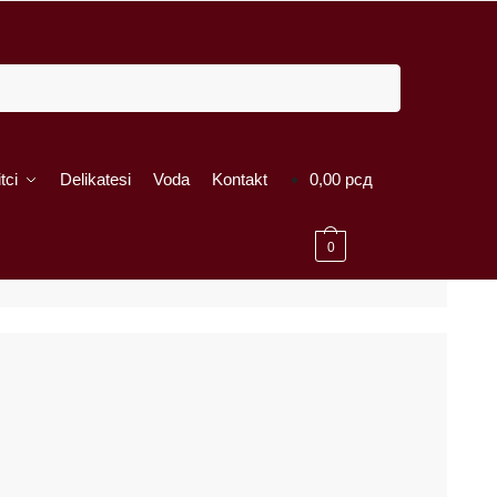
tci
Delikatesi
Voda
Kontakt
0,00
рсд
0