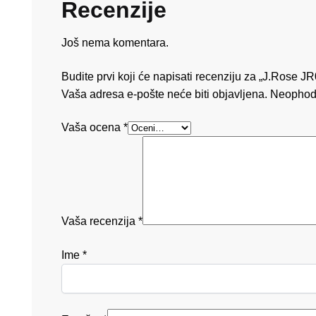
Recenzije
Još nema komentara.
Budite prvi koji će napisati recenziju za „J.Rose J
Vaša adresa e-pošte neće biti objavljena.
Neophod
Vaša ocena
*
Vaša recenzija
*
Ime
*