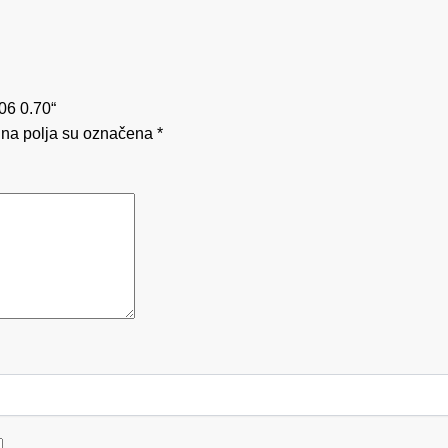
R06 0.70“
na polja su označena
*