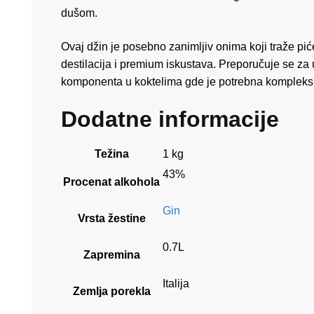
dušom.
Ovaj džin je posebno zanimljiv onima koji traže piće
destilacija i premium iskustava. Preporučuje se za u
komponenta u koktelima gde je potrebna kompleksno
Dodatne informacije
Težina
1 kg
43%
Procenat alkohola
Gin
Vrsta žestine
0.7L
Zapremina
Italija
Zemlja porekla