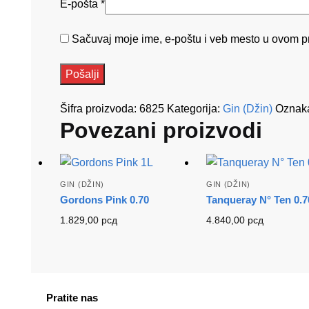
E-pošta
*
Sačuvaj moje ime, e-poštu i veb mesto u ovom p
Šifra proizvoda:
6825
Kategorija:
Gin (Džin)
Oznak
Povezani proizvodi
GIN (DŽIN)
GIN (DŽIN)
Gordons Pink 0.70
Tanqueray N° Ten 0.7
1.829,00
рсд
4.840,00
рсд
Pratite nas