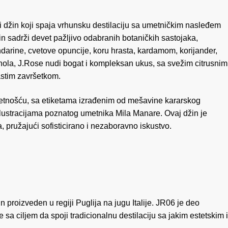
i džin koji spaja vrhunsku destilaciju sa umetničkim nasleđem
žin sadrži devet pažljivo odabranih botaničkih sastojaka,
andarine, cvetove opuncije, koru hrasta, kardamom, korijander,
ola, J.Rose nudi bogat i kompleksan ukus, sa svežim citrusnim
stim završetkom.
metnošću, sa etiketama izrađenim od mešavine kararskog
ilustracijama poznatog umetnika Mila Manare.
Ovaj džin je
a, pružajući sofisticirano i nezaboravno iskustvo.
 proizveden u regiji Puglija na jugu Italije. JR06 je deo
 sa ciljem da spoji tradicionalnu destilaciju sa jakim estetskim i