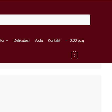
tci
Delikatesi
Voda
Kontakt
0,00
рсд
0