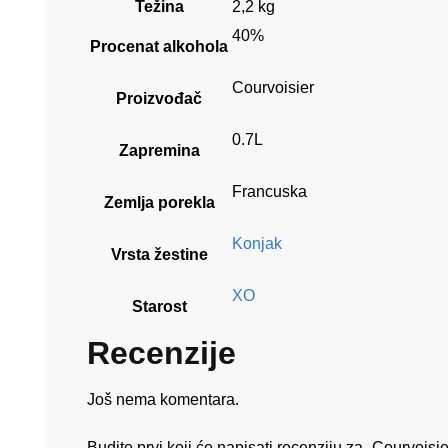
Težina
2,2 kg
40%
Procenat alkohola
Courvoisier
Proizvođač
0.7L
Zapremina
Francuska
Zemlja porekla
Konjak
Vrsta žestine
XO
Starost
Recenzije
Još nema komentara.
Budite prvi koji će napisati recenziju za „Courvoisi