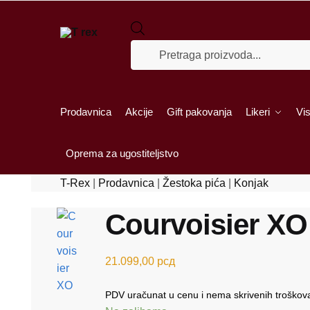
Skip to navigation
Skip to content
Products search
Prodavnica
Akcije
Gift pakovanja
Likeri
Vis
Oprema za ugostiteljstvo
T-Rex
|
Prodavnica
|
Žestoka pića
|
Konjak
Courvoisier XO
21.099,00
рсд
PDV uračunat u cenu i nema skrivenih troškov