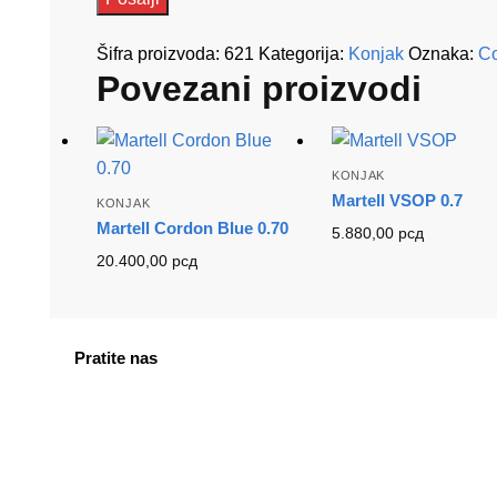
Šifra proizvoda:
621
Kategorija:
Konjak
Oznaka:
Co
Povezani proizvodi
KONJAK
Martell VSOP 0.7
KONJAK
Martell Cordon Blue 0.70
5.880,00
рсд
20.400,00
рсд
Pratite nas
facebook
instagram
tiktok