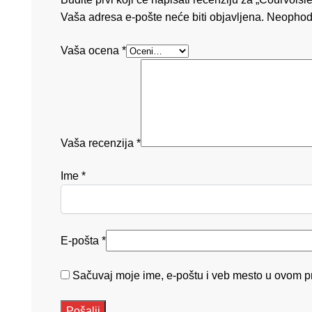
Vaša adresa e-pošte neće biti objavljena.
Neophod
Vaša ocena
*
Vaša recenzija
*
Ime
*
E-pošta
*
Sačuvaj moje ime, e-poštu i veb mesto u ovom p