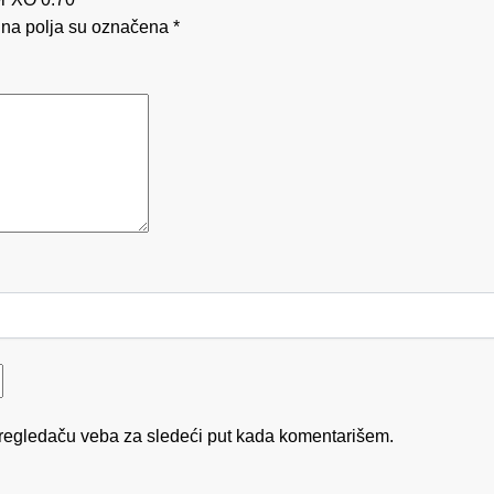
na polja su označena
*
regledaču veba za sledeći put kada komentarišem.