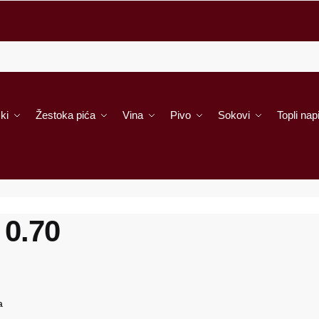
ki
Žestoka pića
Vina
Pivo
Sokovi
Topli napi
 0.70
a