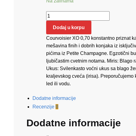
Na zalihama
Courvoisier XO 0.70 količina
Dodaj u korpu
Courvoisier XO 0,70 konstantno priznat kao
mešavina finih i dobrih konjaka iz isklju
pićima iz Petite Champagne. Egzotični buk
ljubičastim cvetnim notama. Miris: Blago r
Ukus: Svilenkasto voćni ukus sa blago ž
kraljevskog cveća (irisa). Preporučujemo
led ili vodu.
Dodatne informacije
Recenzije
0
Dodatne informacije