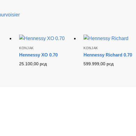
urvoisier
KONJAK
KONJAK
Hennessy XO 0.70
Hennessy Richard 0.70
25.100,00
рсд
599.999,00
рсд