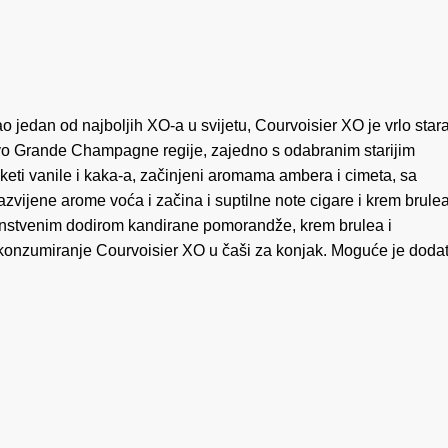
 jedan od najboljih XO-a u svijetu, Courvoisier XO je vrlo star
čivo Grande Champagne regije, zajedno s odabranim starijim
eti vanile i kaka-a, začinjeni aromama ambera i cimeta, sa
azvijene arome voća i začina i suptilne note cigare i krem brulea
enstvenim dodirom kandirane pomorandže, krem brulea i
 konzumiranje Courvoisier XO u čaši za konjak. Moguće je dodat