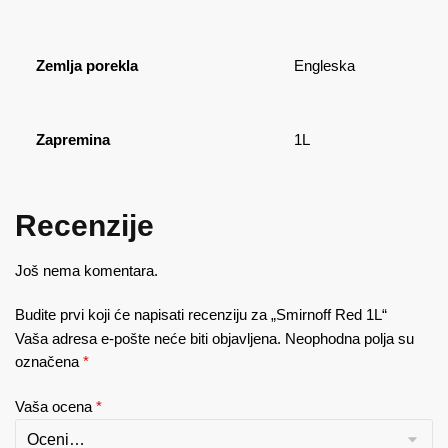
Zemlja porekla
Engleska
Zapremina
1L
Recenzije
Još nema komentara.
Budite prvi koji će napisati recenziju za „Smirnoff Red 1L“
Vaša adresa e-pošte neće biti objavljena.
Neophodna polja su
označena
*
Vaša ocena
*