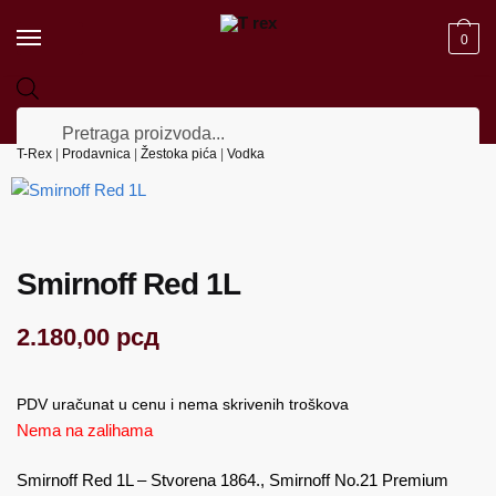
Skip to navigation
Skip to content
0
Products search
T-Rex
|
Prodavnica
|
Žestoka pića
|
Vodka
Smirnoff Red 1L
2.180,00
рсд
PDV uračunat u cenu i nema skrivenih troškova
Nema na zalihama
Smirnoff Red 1L – Stvorena 1864., Smirnoff No.21 Premium