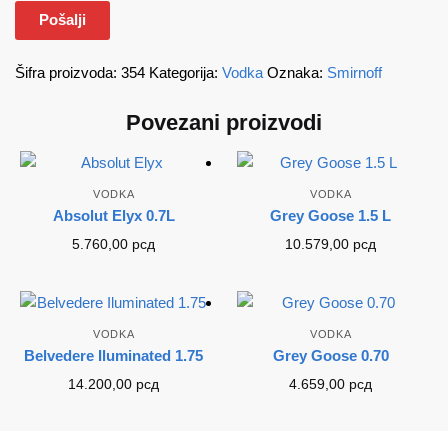
Šifra proizvoda:
354
Kategorija:
Vodka
Oznaka:
Smirnoff
Povezani proizvodi
VODKA
VODKA
Absolut Elyx 0.7L
Grey Goose 1.5 L
5.760,00
рсд
10.579,00
рсд
VODKA
VODKA
Belvedere Iluminated 1.75
Grey Goose 0.70
14.200,00
рсд
4.659,00
рсд