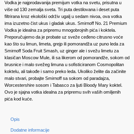
Vodka je najprodavanija premijum votka na svetu, prisutna u
više od 130 zemalja sveta. Tri puta destilovana i deset puta
filtrirana kroz ekološki održiv ugalj u sedam nivoa, ova votka
ima izuzetno čist ukus i gladak ukus. Smirnoff No. 21 Premium
Vodka je idealna za pripremu mnogobrojnih pića i koktela.
Preporučujemo da je probate uz sveže ceđeno citrusno voće
kao što su limun, limeta, grejp ili pomorandža uz puno leda za
Smirnoff Soda Fruit Smash, uz ginger ale i svežu limetu za
klasičan Moscow Mule, ili sa likerom od pomorandže, sokom od
brusnice i malo svežeg limuna u sofisticiranom Cosmopolitan
koktelu, ali takođe i samo preko leda. Ukoliko želite da začinite
malo stvari, probajte Smirnoff sa sokom od paradajza,
Worcestershire sosom i Tabasco za ljuti Bloody Mary koktel.
Ovo je sjajna votka idealna za pripremu svih vaših omiljenih
pića kod kuće.
Opis
Dodatne informacije