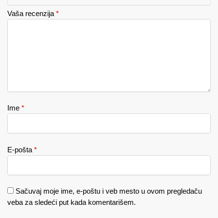
Vaša recenzija
*
Ime
*
E-pošta
*
Sačuvaj moje ime, e-poštu i veb mesto u ovom pregledaču
veba za sledeći put kada komentarišem.