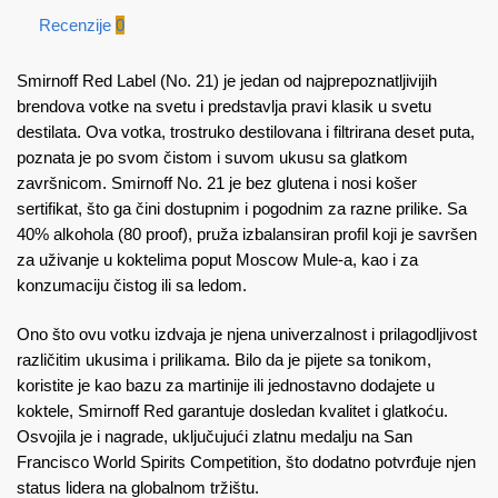
Recenzije
0
Smirnoff Red Label (No. 21) je jedan od najprepoznatljivijih
brendova votke na svetu i predstavlja pravi klasik u svetu
destilata. Ova votka, trostruko destilovana i filtrirana deset puta,
poznata je po svom čistom i suvom ukusu sa glatkom
završnicom. Smirnoff No. 21 je bez glutena i nosi košer
sertifikat, što ga čini dostupnim i pogodnim za razne prilike. Sa
40% alkohola (80 proof), pruža izbalansiran profil koji je savršen
za uživanje u koktelima poput Moscow Mule-a, kao i za
konzumaciju čistog ili sa ledom.
Ono što ovu votku izdvaja je njena univerzalnost i prilagodljivost
različitim ukusima i prilikama. Bilo da je pijete sa tonikom,
koristite je kao bazu za martinije ili jednostavno dodajete u
koktele, Smirnoff Red garantuje dosledan kvalitet i glatkoću.
Osvojila je i nagrade, uključujući zlatnu medalju na San
Francisco World Spirits Competition, što dodatno potvrđuje njen
status lidera na globalnom tržištu.