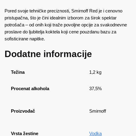
Pored svoje tehničke preciznosti, Smirnoff Red je i cenovno
pristupačna, što je čini idealnim izborom za širok spektar
potrošača – od onih koji traže povoljne opcije za svakodnevne
proslave do ljubitelja koktela koji cene pouzdanu bazu za
sofisticirane napitke.
Dodatne informacije
Težina
1,2 kg
Procenat alkohola
37,5%
Proizvođač
Smirnoff
Vrsta žestine
Vodka