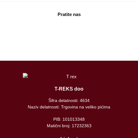
Pratite nas
facebook
instagram
tiktok
T-REKS doo
Šifra delatnosti: 4634
Naziv delatnosti: Trgovina na veliko pićima
PIB: 101013348
Matični broj: 17232363