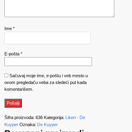
Ime
*
E-pošta
*
Sačuvaj moje ime, e-poštu i veb mesto u
ovom pregledaču veba za sledeći put kada
komentarišem.
Šifra proizvoda:
636
Kategorija:
Likeri - De
Kuyper
Oznaka:
De Kuyper