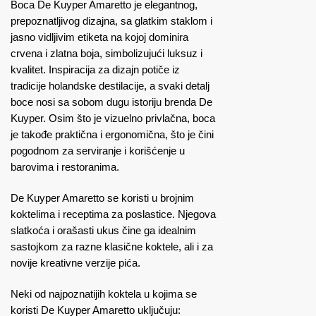
Boca De Kuyper Amaretto je elegantnog,
prepoznatljivog dizajna, sa glatkim staklom i
jasno vidljivim etiketa na kojoj dominira
crvena i zlatna boja, simbolizujući luksuz i
kvalitet. Inspiracija za dizajn potiče iz
tradicije holandske destilacije, a svaki detalj
boce nosi sa sobom dugu istoriju brenda De
Kuyper. Osim što je vizuelno privlačna, boca
je takođe praktična i ergonomična, što je čini
pogodnom za serviranje i korišćenje u
barovima i restoranima.
De Kuyper Amaretto se koristi u brojnim
koktelima i receptima za poslastice. Njegova
slatkoća i orašasti ukus čine ga idealnim
sastojkom za razne klasične koktele, ali i za
novije kreativne verzije pića.
Neki od najpoznatijih koktela u kojima se
koristi De Kuyper Amaretto uključuju: