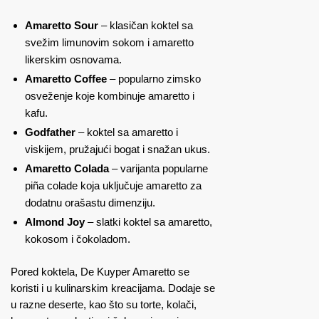
Amaretto Sour
– klasičan koktel sa
svežim limunovim sokom i amaretto
likerskim osnovama.
Amaretto Coffee
– popularno zimsko
osveženje koje kombinuje amaretto i
kafu.
Godfather
– koktel sa amaretto i
viskijem, pružajući bogat i snažan ukus.
Amaretto Colada
– varijanta popularne
piña colade koja uključuje amaretto za
dodatnu orašastu dimenziju.
Almond Joy
– slatki koktel sa amaretto,
kokosom i čokoladom.
Pored koktela, De Kuyper Amaretto se
koristi i u kulinarskim kreacijama. Dodaje se
u razne deserte, kao što su torte, kolači,