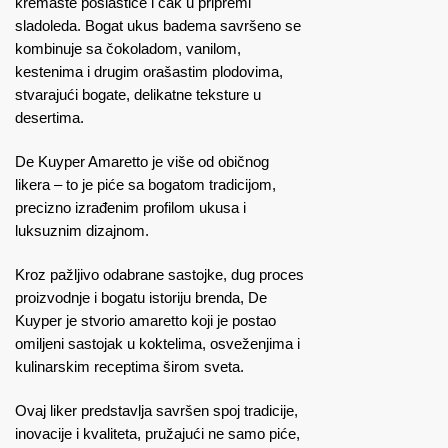
kremaste poslastice i čak u pripremi
sladoleda. Bogat ukus badema savršeno se
kombinuje sa čokoladom, vanilom,
kestenima i drugim orašastim plodovima,
stvarajući bogate, delikatne teksture u
desertima.
De Kuyper Amaretto je više od običnog
likera – to je piće sa bogatom tradicijom,
precizno izrađenim profilom ukusa i
luksuznim dizajnom.
Kroz pažljivo odabrane sastojke, dug proces
proizvodnje i bogatu istoriju brenda, De
Kuyper je stvorio amaretto koji je postao
omiljeni sastojak u koktelima, osveženjima i
kulinarskim receptima širom sveta.
Ovaj liker predstavlja savršen spoj tradicije,
inovacije i kvaliteta, pružajući ne samo piće,