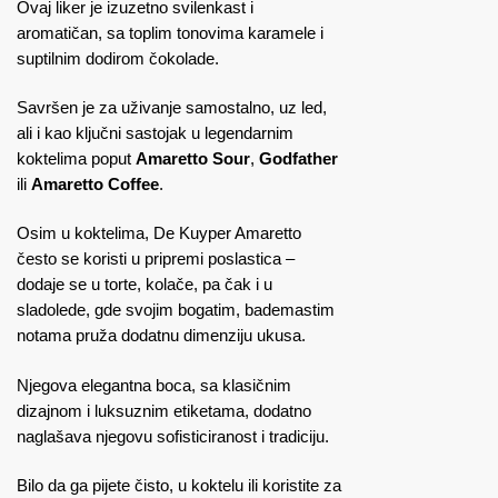
Ovaj liker je izuzetno svilenkast i
aromatičan, sa toplim tonovima karamele i
suptilnim dodirom čokolade.
Savršen je za uživanje samostalno, uz led,
ali i kao ključni sastojak u legendarnim
koktelima poput
Amaretto Sour
,
Godfather
ili
Amaretto Coffee
.
Osim u koktelima, De Kuyper Amaretto
često se koristi u pripremi poslastica –
dodaje se u torte, kolače, pa čak i u
sladolede, gde svojim bogatim, bademastim
notama pruža dodatnu dimenziju ukusa.
Njegova elegantna boca, sa klasičnim
dizajnom i luksuznim etiketama, dodatno
naglašava njegovu sofisticiranost i tradiciju.
Bilo da ga pijete čisto, u koktelu ili koristite za