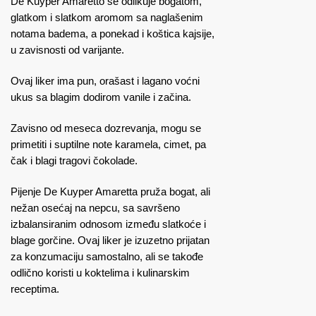
De Kuyper Amaretto se odlikuje bogatom,
glatkom i slatkom aromom sa naglašenim
notama badema, a ponekad i koštica kajsije,
u zavisnosti od varijante.
Ovaj liker ima pun, orašast i lagano voćni
ukus sa blagim dodirom vanile i začina.
Zavisno od meseca dozrevanja, mogu se
primetiti i suptilne note karamela, cimet, pa
čak i blagi tragovi čokolade.
Pijenje De Kuyper Amaretta pruža bogat, ali
nežan osećaj na nepcu, sa savršeno
izbalansiranim odnosom između slatkoće i
blage gorčine. Ovaj liker je izuzetno prijatan
za konzumaciju samostalno, ali se takođe
odlično koristi u koktelima i kulinarskim
receptima.