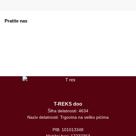
Pratite nas
facebook
instagram
tiktok
T-REKS doo
Šifra delatnosti: 4634
Naziv delatnosti: Trgovina na veliko pićima
PIB: 101013348
Matični broj: 17232363