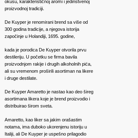
okusu, karakterističnoj aromi i jedinstvenoj
proizvodnoj tradiciji.
De Kuyper je renomirani brend sa više od
300 godina tradicije, a njegova istorija
započinje u Holandiji, 1695. godine,
kada je porodica De Kuyper otvorila prvu
destileriju. U početku se firma bavila
proizvodnjom rakije i drugih alkoholnih pića,
ali su vremenom proširili asortiman na likere
i druge destilate.
De Kuyper Amaretto je nastao kao deo šireg
asortimana likera koje je brend proizvodio i
distribuirao širom sveta.
Amaretto, kao liker sa jakim orašastim
notama, ima duboko ukorenjenu istoriju u
Italiji, ali De Kuyper je uspešno prilagodio