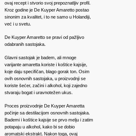
ovaj recept i stvorio svoj prepoznatljiv profil.
Kroz godine je De Kuyper Amaretto postao
sinonim za kvalitet, i to ne samo u Holandiji,
već i u svetu.
De Kuyper Amaretto se pravi od pažljivo
odabranih sastojaka.
Glavni sastojak je badem, ali mnoge
varijante amaretta koriste i koštice kajsije,
koje daju specifičan, blago gorak ton. Osim
ovih osnovnih sastojaka, u proizvodnji se
koriste šećer, začini i alkohol, koji zajedno
stvaraju bogat i uravnotežen ukus.
Proces proizvodnje De Kuyper Amaretta
počinje sa destilacijom osnovnih sastojaka.
Bademi i koštice kajsije se prvo melju i zatim
potapaju u alkohol, kako bi se dobio
aromatski ekstrakt. Nakon toga, ovaj