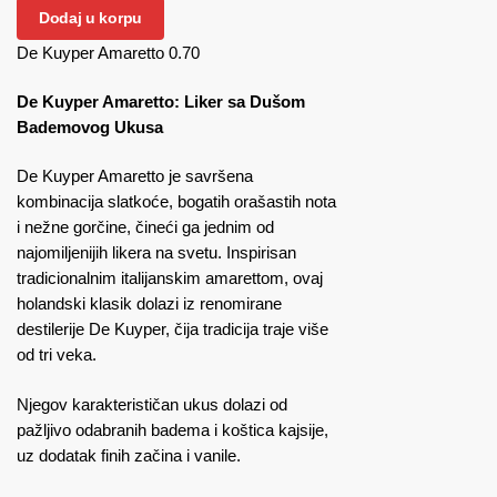
Dodaj u korpu
De Kuyper Amaretto 0.70
De Kuyper Amaretto: Liker sa Dušom
Bademovog Ukusa
De Kuyper Amaretto je savršena
kombinacija slatkoće, bogatih orašastih nota
i nežne gorčine, čineći ga jednim od
najomiljenijih likera na svetu. Inspirisan
tradicionalnim italijanskim amarettom, ovaj
holandski klasik dolazi iz renomirane
destilerije De Kuyper, čija tradicija traje više
od tri veka.
Njegov karakterističan ukus dolazi od
pažljivo odabranih badema i koštica kajsije,
uz dodatak finih začina i vanile.