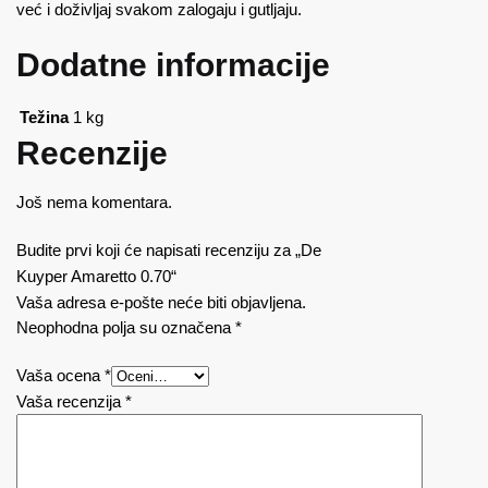
već i doživljaj svakom zalogaju i gutljaju.
Dodatne informacije
Težina
1 kg
Recenzije
Još nema komentara.
Budite prvi koji će napisati recenziju za „De
Kuyper Amaretto 0.70“
Vaša adresa e-pošte neće biti objavljena.
Neophodna polja su označena
*
Vaša ocena
*
Vaša recenzija
*