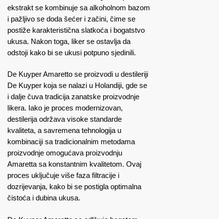
ekstrakt se kombinuje sa alkoholnom bazom
i pažljivo se doda šećer i začini, čime se
postiže karakteristična slatkoća i bogatstvo
ukusa. Nakon toga, liker se ostavlja da
odstoji kako bi se ukusi potpuno sjedinili.
De Kuyper Amaretto se proizvodi u destileriji
De Kuyper koja se nalazi u Holandiji, gde se
i dalje čuva tradicija zanatske proizvodnje
likera. Iako je proces modernizovan,
destilerija održava visoke standarde
kvaliteta, a savremena tehnologija u
kombinaciji sa tradicionalnim metodama
proizvodnje omogućava proizvodnju
Amaretta sa konstantnim kvalitetom. Ovaj
proces uključuje više faza filtracije i
dozrijevanja, kako bi se postigla optimalna
čistoća i dubina ukusa.