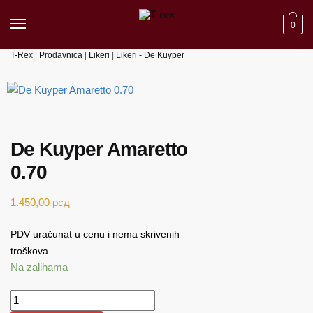
Skip to navigation
Skip to content
0
T-Rex
|
Prodavnica
|
Likeri
|
Likeri - De Kuyper
De Kuyper Amaretto
0.70
1.450,00
рсд
PDV uračunat u cenu i nema skrivenih
troškova
Na zalihama
De Kuyper Amaretto 0.70 količina