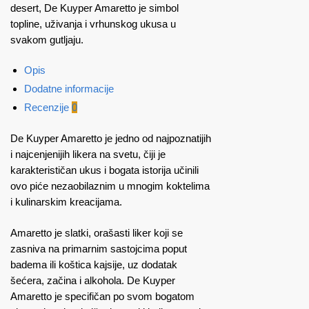
desert, De Kuyper Amaretto je simbol
topline, uživanja i vrhunskog ukusa u
svakom gutljaju.
Opis
Dodatne informacije
Recenzije
0
De Kuyper Amaretto je jedno od najpoznatijih
i najcenjenijih likera na svetu, čiji je
karakterističan ukus i bogata istorija učinili
ovo piće nezaobilaznim u mnogim koktelima
i kulinarskim kreacijama.
Amaretto je slatki, orašasti liker koji se
zasniva na primarnim sastojcima poput
badema ili koštica kajsije, uz dodatak
šećera, začina i alkohola. De Kuyper
Amaretto je specifičan po svom bogatom