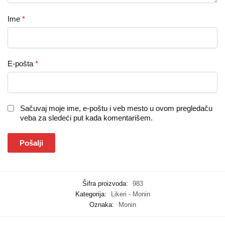
Ime
*
E-pošta
*
Sačuvaj moje ime, e-poštu i veb mesto u ovom pregledaču
veba za sledeći put kada komentarišem.
Šifra proizvoda:
983
Kategorija:
Likeri - Monin
Oznaka:
Monin