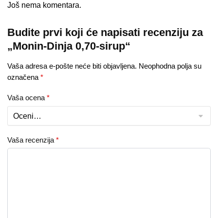
Još nema komentara.
Budite prvi koji će napisati recenziju za
„Monin-Dinja 0,70-sirup“
Vaša adresa e-pošte neće biti objavljena.
Neophodna polja su
označena
*
Vaša ocena
*
Vaša recenzija
*