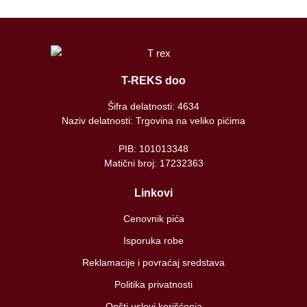
T-REKS doo
Šifra delatnosti: 4634
Naziv delatnosti: Trgovina na veliko pićima
PIB: 101013348
Matični broj: 17232363
Linkovi
Cenovnik pića
Isporuka robe
Reklamacije i povraćaj sredstava
Politika privatnosti
Opšti uslovi korišćenja