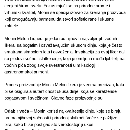
cenjeni širom sveta. Fokusirajući se na prirodne arome i
vrhunski kvalitet, Monin se specijalizovao za kreiranje proizvoda
koji omogućavaju barmenu da stvori sofisticirane i ukusne
koktele.
Monin Melon Liqueur je jedan od njihovih najvoljenijih voćnih
likera, sa bogatim i osvežavajućim ukusom dinje, koja je često
smatrana simbolom leta i osveženja. Inspiraciju za ovaj liker dali
su plodovi sočne i slatke dinje, koja je omiljena među ljubiteljima
voćnih pića zbog svoje svestranosti u miksologiji i
gastronomskoj primeni.
Proces proizvodnje Monin Melon likera je veoma precizan, kako
bi se osigurala autentičnost ukusa dinje, koja se karakteriše
bogatstvom i svežinom. Glavne faze proizvodnje su:
Odabir voća
– Monin koristi najkvalitetnije dinje, koje se biraju
prema njihovoj sočnosti i prirodnoj slatkoći. Voće se pažljivo
bira, kako bi se postigao što verodostojniji ukus.