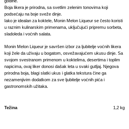
godine.
Boja likera je prirodna, sa svetlim zelenim tonovima koji
podsećaju na boje sveže dinje.
Iako je idealan za koktele, Monin Melon Liqueur se često koristi
u raznim kulinarskim primenama, uključujući pripremu sorbeta,
sladoleda i voćnih salata.
Monin Melon Liqueur je savršen izbor za ljubitelje voćnih likera
koji žele da uživaju u bogatom, osvežavajućem ukusu dinje. Sa
svojom svestranom primenom u koktelima, desertima i toplim
napicima, ovaj liker donosi dašak leta u svaki gutljaj. Njegova
prirodna boja, blagi slatki ukus i glatka tekstura čine ga
nezamenjivim dodatkom za sve ljubitelje voćnih pića i
gastronomskih užitaka.
Težina
1,2 kg