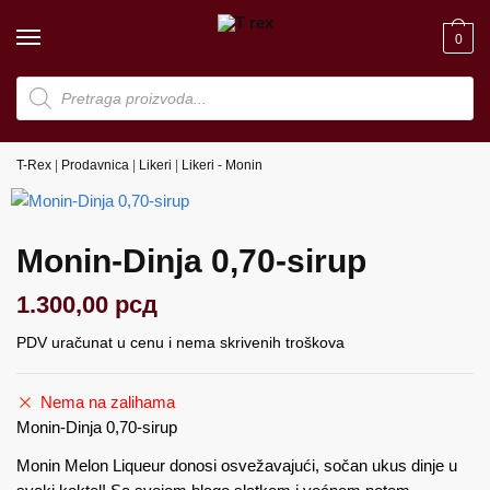
Skip
Skip
to
to
0
navigation
content
Products
search
T-Rex
|
Prodavnica
|
Likeri
|
Likeri - Monin
Monin-Dinja 0,70-sirup
1.300,00
рсд
PDV uračunat u cenu i nema skrivenih troškova
Nema na zalihama
Monin-Dinja 0,70-sirup
Monin Melon Liqueur donosi osvežavajući, sočan ukus dinje u