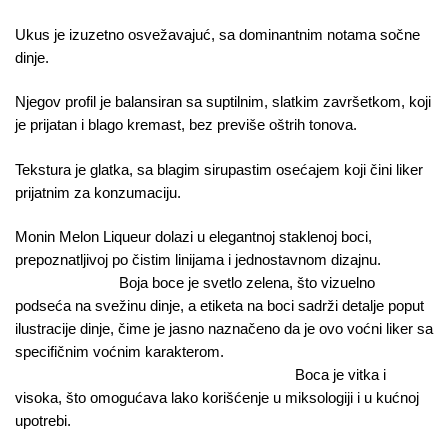
Ukus je izuzetno osvežavajuć, sa dominantnim notama sočne
dinje.
Njegov profil je balansiran sa suptilnim, slatkim završetkom, koji
je prijatan i blago kremast, bez previše oštrih tonova.
Tekstura je glatka, sa blagim sirupastim osećajem koji čini liker
prijatnim za konzumaciju.
Monin Melon Liqueur dolazi u elegantnoj staklenoj boci,
prepoznatljivoj po čistim linijama i jednostavnom dizajnu.
Boja boce je svetlo zelena, što vizuelno
podseća na svežinu dinje, a etiketa na boci sadrži detalje poput
ilustracije dinje, čime je jasno naznačeno da je ovo voćni liker sa
specifičnim voćnim karakterom.
Boca je vitka i
visoka, što omogućava lako korišćenje u miksologiji i u kućnoj
upotrebi.