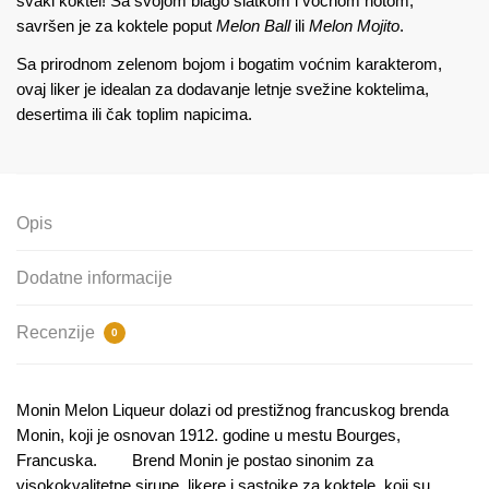
svaki koktel! Sa svojom blago slatkom i voćnom notom,
savršen je za koktele poput
Melon Ball
ili
Melon Mojito
.
Sa prirodnom zelenom bojom i bogatim voćnim karakterom,
ovaj liker je idealan za dodavanje letnje svežine koktelima,
desertima ili čak toplim napicima.
Opis
Dodatne informacije
Recenzije
0
Monin Melon Liqueur dolazi od prestižnog francuskog brenda
Monin, koji je osnovan 1912. godine u mestu Bourges,
Francuska. Brend Monin je postao sinonim za
visokokvalitetne sirupe, likere i sastojke za koktele, koji su