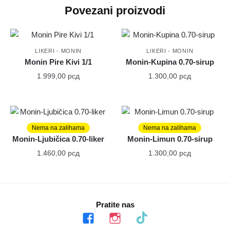
Povezani proizvodi
LIKERI - MONIN
LIKERI - MONIN
Monin Pire Kivi 1/1
Monin-Kupina 0.70-sirup
1.999,00
рсд
1.300,00
рсд
Nema na zalihama
Nema na zalihama
LIKERI - MONIN
LIKERI - MONIN
Monin-Ljubičica 0.70-liker
Monin-Limun 0.70-sirup
1.460,00
рсд
1.300,00
рсд
Pratite nas
facebook
instagram
tiktok