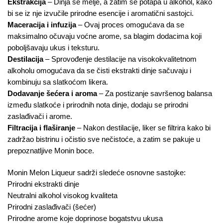
Ekstrakcija
– Dinja se melje, a zatim se potapa u alkohol, kako
bi se iz nje izvučile prirodne esencije i aromatični sastojci.
Maceracija i infuzija
– Ovaj proces omogućava da se
maksimalno očuvaju voćne arome, sa blagim dodacima koji
poboljšavaju ukus i teksturu.
Destilacija
– Sprovođenje destilacije na visokokvalitetnom
alkoholu omogućava da se čisti ekstrakti dinje sačuvaju i
kombinuju sa slatkoćom likera.
Dodavanje šećera i aroma
– Za postizanje savršenog balansa
između slatkoće i prirodnih nota dinje, dodaju se prirodni
zaslađivači i arome.
Filtracija i flaširanje
– Nakon destilacije, liker se filtrira kako bi
zadržao bistrinu i očistio sve nečistoće, a zatim se pakuje u
prepoznatljive Monin boce.
Monin Melon Liqueur sadrži sledeće osnovne sastojke:
Prirodni ekstrakti dinje
Neutralni alkohol visokog kvaliteta
Prirodni zaslađivači (šećer)
Prirodne arome koje doprinose bogatstvu ukusa