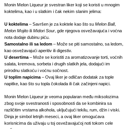
Monin Melon Liqueur je svestran liker koji se koristi u mnogim
koktelima, kao i u slatkim i čak nekim slanim jelima:
U koktelima
– Savršen je za koktele kao što su
Melon Ball
,
Melon Mojito
ili
Midori Sour
, gde njegova osvežavajuća i voćna
nota dodaje dubinu piću.
Samostalno ili sa ledom
– Može se piti samostalno, sa ledom,
kao osvežavajući aperitiv ili digestiv.
U desertima
– Može se koristiti za aromatizovanje torti, voćnih
salata, kremova, sorbeta i drugih slatkih jela, dodajući im
prirodnu slatkoću i voćnu sočnost.
U toplim napicima
– Ovaj liker je odličan dodatak za tople
napitke, kao što su topla čokolada ili čak začinjeni napici.
Monin Melon Liqueur je veoma popularan među miksolozima
zbog svoje svestranosti i sposobnosti da se kombinira sa
različitim vrstama alkohola, uključujući tekilu, rum, džin i viski.
Dinja je simbol letnjih meseci, a ovaj liker omogućava
korisnicima da uživaju u toj osvežavajućoj noti tokom cele