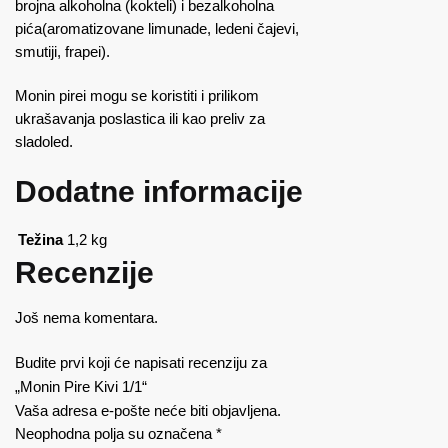
brojna alkoholna (kokteli) i bezalkoholna
pića(aromatizovane limunade, ledeni čajevi,
smutiji, frapei).
Monin pirei mogu se koristiti i prilikom
ukrašavanja poslastica ili kao preliv za
sladoled.
Dodatne informacije
Težina
1,2 kg
Recenzije
Još nema komentara.
Budite prvi koji će napisati recenziju za
„Monin Pire Kivi 1/1“
Vaša adresa e-pošte neće biti objavljena.
Neophodna polja su označena
*