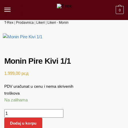
Skip
Skip
to
to
0
navigation
content
T-Rex
|
Prodavnica
|
Likeri
|
Likeri - Monin
Monin Pire Kivi 1/1
1.999,00
рсд
PDV uračunat u cenu i nema skrivenih
troškova
Na zalihama
Monin
Pire
Dodaj u korpu
Kivi