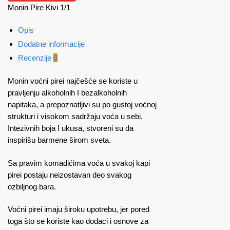
Monin Pire Kivi 1/1
1/1
količina
Opis
Dodatne informacije
Recenzije
0
Monin voćni pirei najčešće se koriste u
pravljenju alkoholnih I bezalkoholnih
napitaka, a prepoznatljivi su po gustoj voćnoj
strukturi i visokom sadržaju voća u sebi.
Intezivnih boja I ukusa, stvoreni su da
inspirišu barmene širom sveta.
Sa pravim komadićima voća u svakoj kapi
pirei postaju neizostavan deo svakog
ozbiljnog bara.
Voćni pirei imaju široku upotrebu, jer pored
toga što se koriste kao dodaci i osnove za