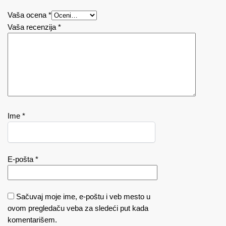
Vaša ocena
*
Vaša recenzija
*
Ime
*
E-pošta
*
Sačuvaj moje ime, e-poštu i veb mesto u
ovom pregledaču veba za sledeći put kada
komentarišem.