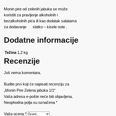
Monin pire od zelenih jabuka se može
koristiti za pravljenje alkoholnih i
bezalkoholnih pića ili kao dodatak salatama
za dodavanje slatko – kisele note .
Dodatne informacije
Težina
1,2 kg
Recenzije
Još nema komentara.
Budite prvi koji će napisati recenziju za
„Monin Pire Zelena jabuka 1/1“
Vaša adresa e-pošte neće biti objavljena.
Neophodna polja su označena
*
Vaša ocena
*