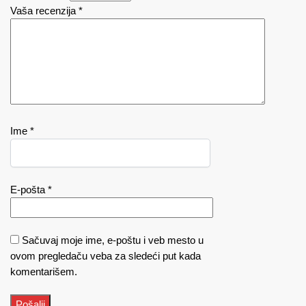
Vaša recenzija
*
Ime
*
E-pošta
*
Sačuvaj moje ime, e-poštu i veb mesto u
ovom pregledaču veba za sledeći put kada
komentarišem.