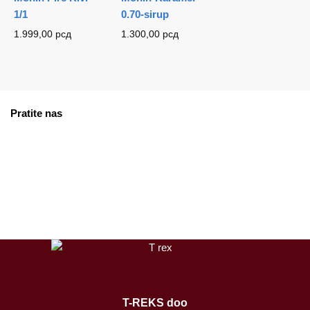
1/1
0.70-sirup
1.999,00
рсд
1.300,00
рсд
Pratite nas
facebook
instagram
tiktok
T-REKS doo