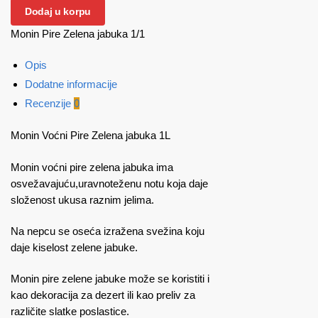
Dodaj u korpu
Monin Pire Zelena jabuka 1/1
Opis
Dodatne informacije
Recenzije
0
Monin Voćni Pire Zelena jabuka 1L
Monin voćni pire zelena jabuka ima
osvežavajuću,uravnoteženu notu koja daje
složenost ukusa raznim jelima.
Na nepcu se oseća izražena svežina koju
daje kiselost zelene jabuke.
Monin pire zelene jabuke može se koristiti i
kao dekoracija za dezert ili kao preliv za
različite slatke poslastice.