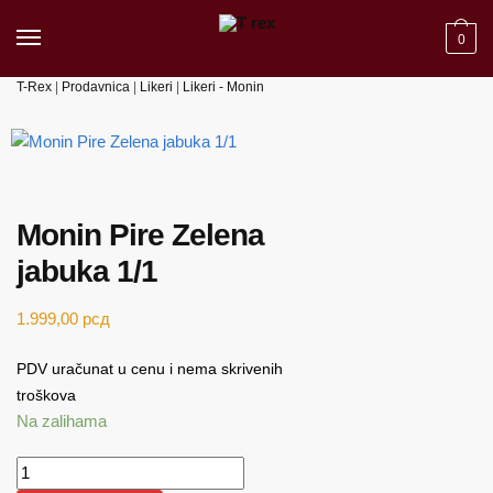
Skip to navigation
Skip to content
0
T-Rex
|
Prodavnica
|
Likeri
|
Likeri - Monin
Monin Pire Zelena
jabuka 1/1
1.999,00
рсд
PDV uračunat u cenu i nema skrivenih
troškova
Na zalihama
Monin Pire Zelena jabuka 1/1 količina