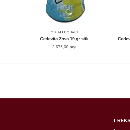
OSTALI DODACI
Cedevita Zova 19 gr stik
Cedevi
2.675,00
рсд
T-REKS