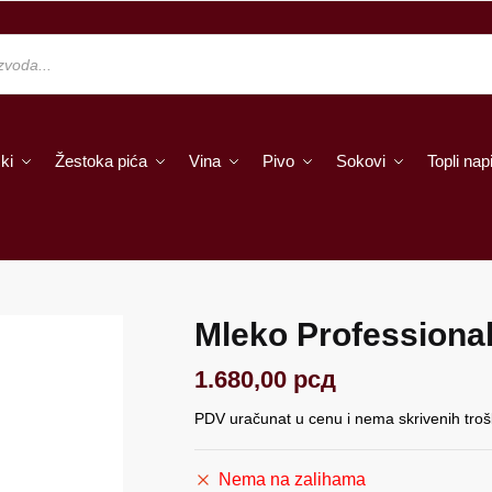
ki
Žestoka pića
Vina
Pivo
Sokovi
Topli napi
Mleko Professional
1.680,00
рсд
PDV uračunat u cenu i nema skrivenih tro
Nema na zalihama