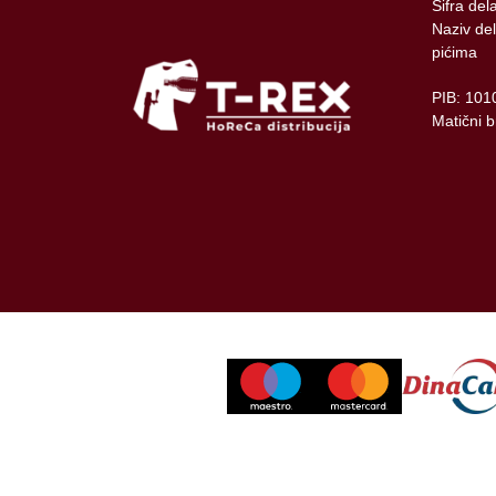
Šifra del
Naziv del
pićima
PIB: 101
Matični 