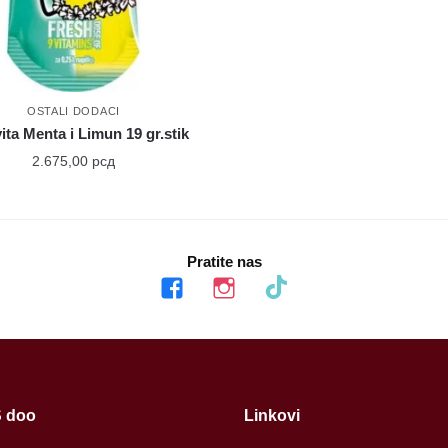
OSTALI DODACI
ta Menta i Limun 19 gr.stik
2.675,00
рсд
Pratite nas
facebook
instagram
tiktok
 doo
Linkovi