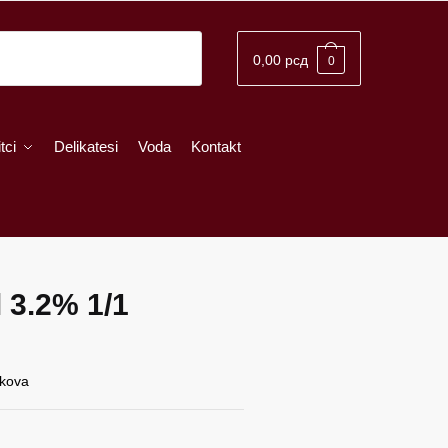
0,00
рсд
0
tci
Delikatesi
Voda
Kontakt
 3.2% 1/1
škova