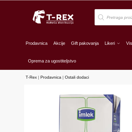
Skip
Skip
to
to
Products
search
navigation
content
Prodavnica
Akcije
Gift pakovanja
Likeri
Vis
Oprema za ugostiteljstvo
T-Rex
|
Prodavnica
|
Ostali dodaci