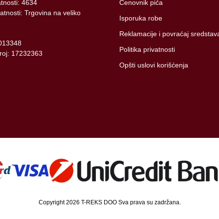
atnosti: 4634
Cenovnik pića
atnosti: Trgovina na veliko
Isporuka robe
Reklamacije i povraćaj sredstav
013348
Politika privatnosti
broj: 17232363
Opšti uslovi korišćenja
Copyright 2026 T-REKS DOO Sva prava su zadržana.