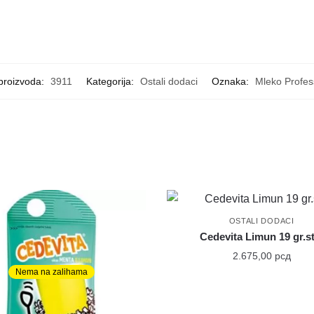
 proizvoda:
3911
Kategorija:
Ostali dodaci
Oznaka:
Mleko Profes
OSTALI DODACI
Cedevita Limun 19 gr.st
2.675,00
рсд
Nema na zalihama