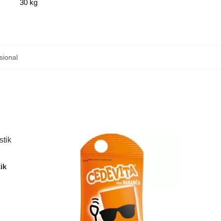
30 kg
sional
ik