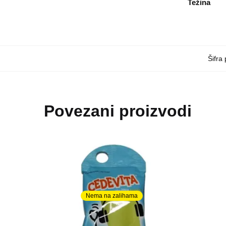
Težina
Šifra
Povezani proizvodi
Nema na zalihama