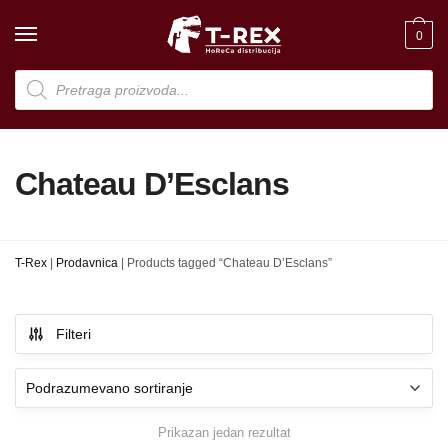
Skip
Skip
to
to
0
navigation
content
Products
search
Chateau D’Esclans
T-Rex
|
Prodavnica
|
Products tagged “Chateau D’Esclans”
Filteri
Prikazan jedan rezultat