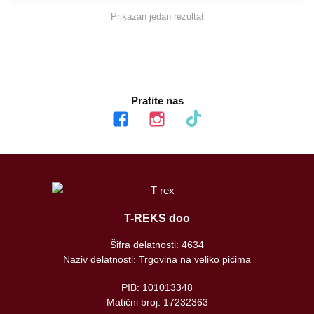
Prikazan jedan rezultat
Pratite nas
facebook
instagram
tiktok
T-REKS doo
Šifra delatnosti: 4634
Naziv delatnosti: Trgovina na veliko pićima
PIB: 101013348
Matični broj: 17232363