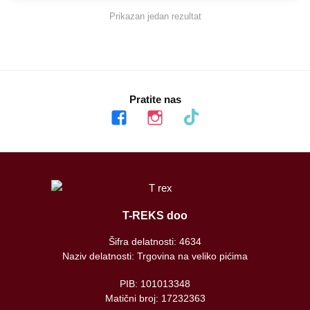
Prikazan jedan rezultat
Pratite nas
facebook
instagram
tiktok
T-REKS doo
Šifra delatnosti: 4634
Naziv delatnosti: Trgovina na veliko pićima
PIB: 101013348
Matični broj: 17232363