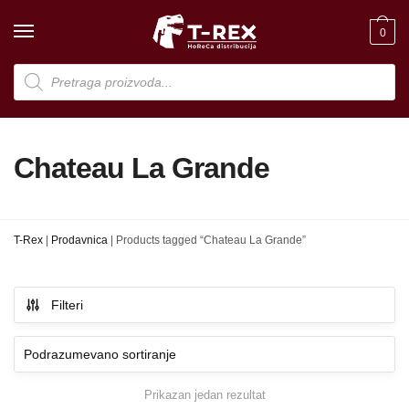
Skip
Skip
to
to
0
navigation
content
Products
search
Chateau La Grande
T-Rex
|
Prodavnica
|
Products tagged “Chateau La Grande”
Filteri
Prikazan jedan rezultat