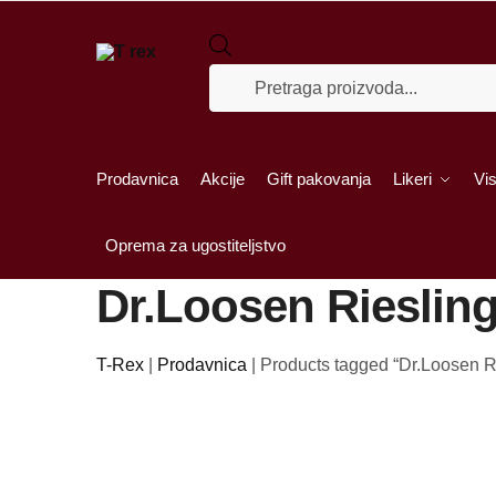
Skip to navigation
Skip to content
Products search
Prodavnica
Akcije
Gift pakovanja
Likeri
Vis
Oprema za ugostiteljstvo
Dr.Loosen Rieslin
T-Rex
|
Prodavnica
|
Products tagged “Dr.Loosen R