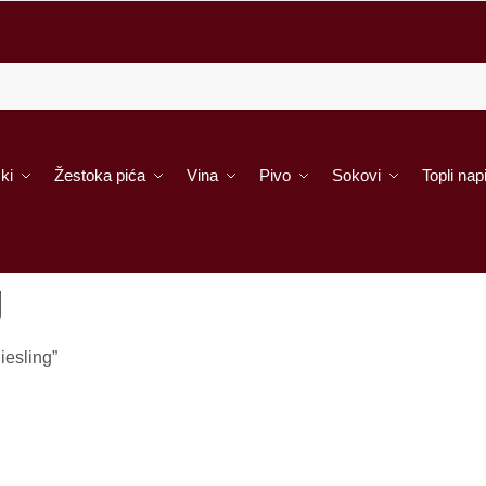
ki
Žestoka pića
Vina
Pivo
Sokovi
Topli napi
g
iesling”