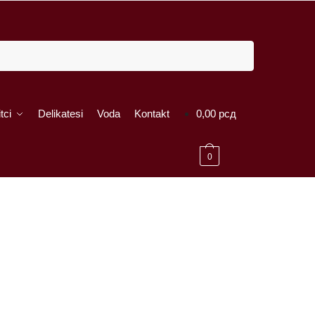
tci
Delikatesi
Voda
Kontakt
0,00
рсд
0