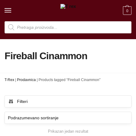
Skip
Skip
to
to
0
navigation
content
Products
search
Fireball Cinammon
T-Rex
|
Prodavnica
|
Products tagged “Fireball Cinammon”
Filteri
Prikazan jedan rezultat