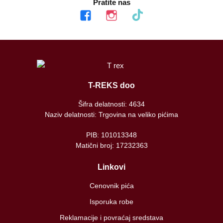
Pratite nas
facebook
instagram
tiktok
T-REKS doo
Šifra delatnosti: 4634
Naziv delatnosti: Trgovina na veliko pićima
PIB: 101013348
Matični broj: 17232363
Linkovi
Cenovnik pića
Isporuka robe
Reklamacije i povraćaj sredstava