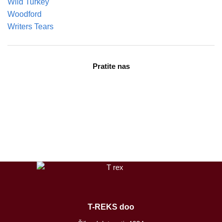
Wild Turkey
Woodford
Writers Tears
Pratite nas
facebook
instagram
tiktok
T-REKS doo