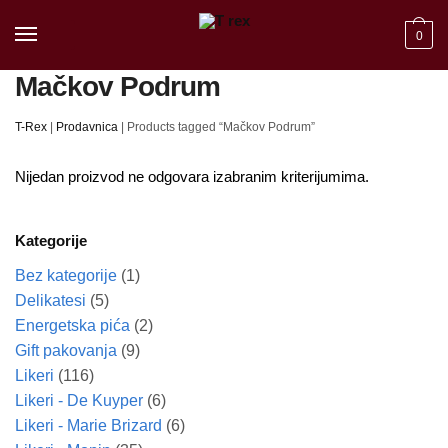
Skip to navigation
Skip to content
0
Mačkov Podrum
T-Rex
|
Prodavnica
|
Products tagged “Mačkov Podrum”
Nijedan proizvod ne odgovara izabranim kriterijumima.
Kategorije
Bez kategorije
(1)
Delikatesi
(5)
Energetska pića
(2)
Gift pakovanja
(9)
Likeri
(116)
Likeri - De Kuyper
(6)
Likeri - Marie Brizard
(6)