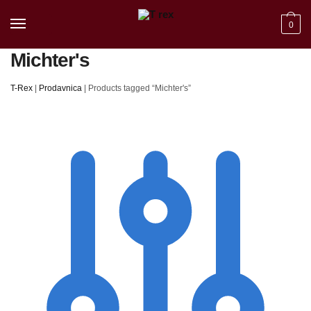
Skip to navigation
Skip to content
0
Michter's
T-Rex
|
Prodavnica
|
Products tagged “Michter's”