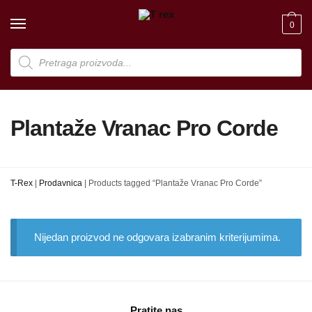
Skip
Skip
to
to
0
navigation
content
Products
search
Plantaže Vranac Pro Corde
T-Rex
|
Prodavnica
|
Products tagged “Plantaže Vranac Pro Corde”
Nijedan proizvod ne odgovara izabranim kriterijumima.
Pratite nas