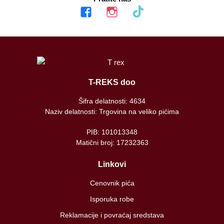
facebook
instagram
tiktok
T-REKS doo
Šifra delatnosti: 4634
Naziv delatnosti: Trgovina na veliko pićima
PIB: 101013348
Matični broj: 17232363
Linkovi
Cenovnik pića
Isporuka robe
Reklamacije i povraćaj sredstava