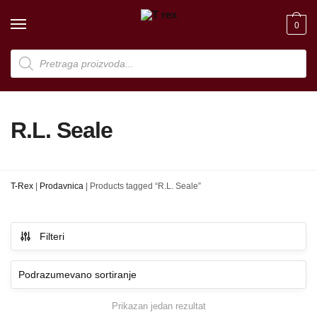
Skip
Skip
to
to
0
navigation
content
Products
search
R.L. Seale
T-Rex
|
Prodavnica
|
Products tagged “R.L. Seale”
Filteri
Prikazan jedan rezultat