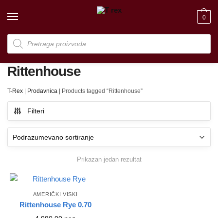
Skip
Skip
to
to
0
navigation
content
Products
search
Rittenhouse
T-Rex
|
Prodavnica
|
Products tagged “Rittenhouse”
Filteri
Prikazan jedan rezultat
AMERIČKI VISKI
Rittenhouse Rye 0.70