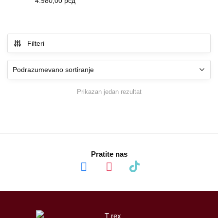
4.980,00
рсд
Filteri
Prikazan jedan rezultat
Pratite nas
facebook
instagram
tiktok