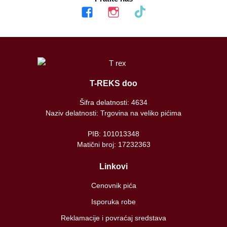
facebook
instagram
tiktok
T-REKS doo
Šifra delatnosti: 4634
Naziv delatnosti: Trgovina na veliko pićima
PIB: 101013348
Matični broj: 17232363
Linkovi
Cenovnik pića
Isporuka robe
Reklamacije i povraćaj sredstava