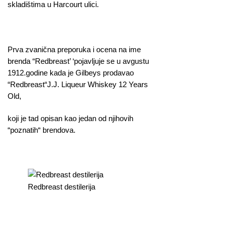
skladištima u Harcourt ulici.
Prva zvanična preporuka i ocena na ime
brenda “Redbreast’ ‘pojavljuje se u avgustu
1912.godine kada je Gilbeys prodavao
“Redbreast“J.J. Liqueur Whiskey 12 Years
Old,
koji je tad opisan kao jedan od njihovih
“poznatih“ brendova.
Redbreast destilerija