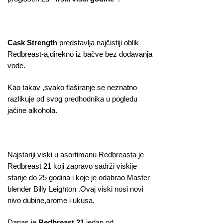
Cask Strength
predstavlja najčistiji oblik
Redbreast-a,direkno iz bačve bez dodavanja
vode.
Kao takav ,svako flaširanje se neznatno
razlikuje od svog predhodnika u pogledu
jačine alkohola.
Najstariji viski u asortimanu Redbreasta je
Redbreast 21 koji zapravo sadrži viskije
starije do 25 godina i koje je odabrao Master
blender Billy Leighton .Ovaj viski nosi novi
nivo dubine,arome i ukusa.
Danas je
Redbreast 21
jedan od