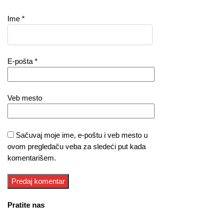
Ime
*
E-pošta
*
Veb mesto
Sačuvaj moje ime, e-poštu i veb mesto u
ovom pregledaču veba za sledeći put kada
komentarišem.
Pratite nas
facebook