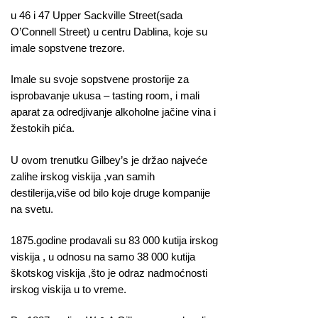
u 46 i 47 Upper Sackville Street(sada
O’Connell Street) u centru Dablina, koje su
imale sopstvene trezore.
Imale su svoje sopstvene prostorije za
isprobavanje ukusa – tasting room, i mali
aparat za odredjivanje alkoholne jačine vina i
žestokih pića.
U ovom trenutku Gilbey’s je držao najveće
zalihe irskog viskija ,van samih
destilerija,više od bilo koje druge kompanije
na svetu.
1875.godine prodavali su 83 000 kutija irskog
viskija , u odnosu na samo 38 000 kutija
škotskog viskija ,što je odraz nadmoćnosti
irskog viskija u to vreme.