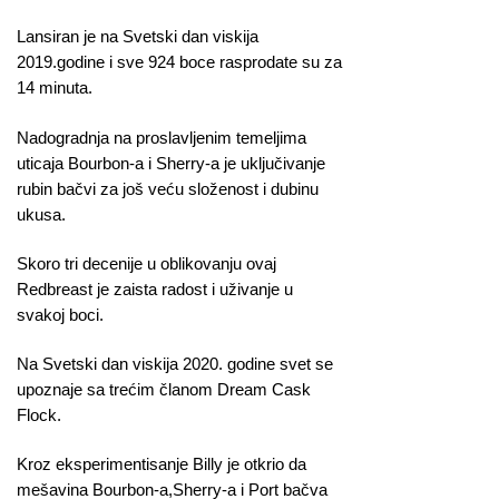
Lansiran je na Svetski dan viskija
2019.godine i sve 924 boce rasprodate su za
14 minuta.
Nadogradnja na proslavljenim temeljima
uticaja Bourbon-a i Sherry-a je uključivanje
rubin bačvi za još veću složenost i dubinu
ukusa.
Skoro tri decenije u oblikovanju ovaj
Redbreast je zaista radost i uživanje u
svakoj boci.
Na Svetski dan viskija 2020. godine svet se
upoznaje sa trećim članom Dream Cask
Flock.
Kroz eksperimentisanje Billy je otkrio da
mešavina Bourbon-a,Sherry-a i Port bačva