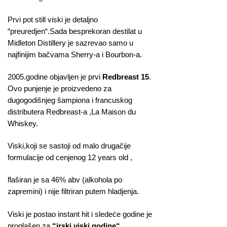
Prvi pot still viski je detaljno
“preuredjen“.Sada besprekoran destilat u
Midleton Distillery je sazrevao samo u
najfinijim bačvama Sherry-a i Bourbon-a.
2005.godine objavljen je prvi
Redbreast 15
.
Ovo punjenje je proizvedeno za
dugogodišnjeg šampiona i francuskog
distributera Redbreast-a ,La Maison du
Whiskey.
Viski,koji se sastoji od malo drugačije
formulacije od cenjenog 12 years old ,
flaširan je sa 46% abv (alkohola po
zapremini) i nije filtriran putem hladjenja.
Viski je postao instant hit i sledeće godine je
proglašen za
“irski viski godine“
.