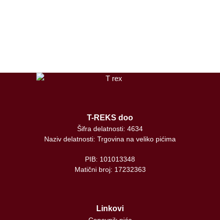
instagram
tiktok
T-REKS doo
Šifra delatnosti: 4634
Naziv delatnosti: Trgovina na veliko pićima
PIB: 101013348
Matični broj: 17232363
Linkovi
Cenovnik pića