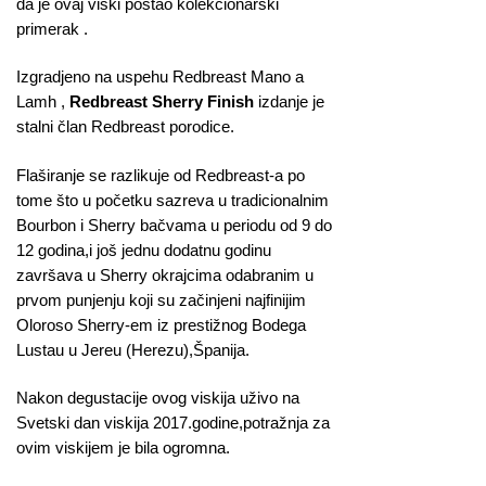
da je ovaj viski postao kolekcionarski
primerak .
Izgradjeno na uspehu Redbreast Mano a
Lamh ,
Redbreast Sherry Finish
izdanje je
stalni član Redbreast porodice.
Flaširanje se razlikuje od Redbreast-a po
tome što u početku sazreva u tradicionalnim
Bourbon i Sherry bačvama u periodu od 9 do
12 godina,i još jednu dodatnu godinu
završava u Sherry okrajcima odabranim u
prvom punjenju koji su začinjeni najfinijim
Oloroso Sherry-em iz prestižnog Bodega
Lustau u Jereu (Herezu),Španija.
Nakon degustacije ovog viskija uživo na
Svetski dan viskija 2017.godine,potražnja za
ovim viskijem je bila ogromna.