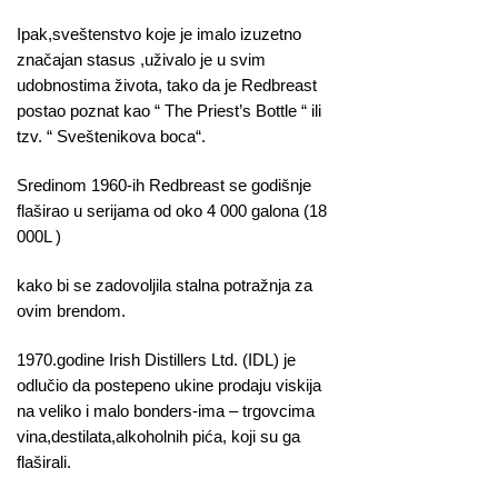
Ipak,sveštenstvo koje je imalo izuzetno
značajan stasus ,uživalo je u svim
udobnostima života, tako da je Redbreast
postao poznat kao “ The Priest’s Bottle “ ili
tzv. “ Sveštenikova boca“.
Sredinom 1960-ih Redbreast se godišnje
flaširao u serijama od oko 4 000 galona (18
000L )
kako bi se zadovoljila stalna potražnja za
ovim brendom.
1970.godine Irish Distillers Ltd. (IDL) je
odlučio da postepeno ukine prodaju viskija
na veliko i malo bonders-ima – trgovcima
vina,destilata,alkoholnih pića, koji su ga
flaširali.