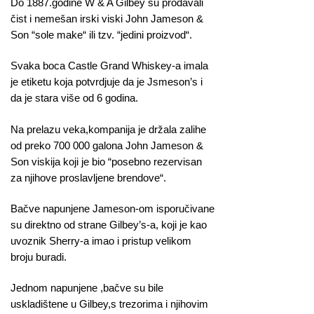
Do 1887.godine W & A Gilbey su prodavali
čist i nemešan irski viski John Jameson &
Son “sole make“ ili tzv. “jedini proizvod“.
Svaka boca Castle Grand Whiskey-a imala
je etiketu koja potvrdjuje da je Jsmeson’s i
da je stara više od 6 godina.
Na prelazu veka,kompanija je držala zalihe
od preko 700 000 galona John Jameson &
Son viskija koji je bio “posebno rezervisan
za njihove proslavljene brendove“.
Bačve napunjene Jameson-om isporučivane
su direktno od strane Gilbey’s-a, koji je kao
uvoznik Sherry-a imao i pristup velikom
broju buradi.
Jednom napunjene ,bačve su bile
uskladištene u Gilbey,s trezorima i njihovim