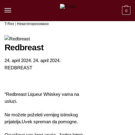
Skip to navigation
Skip to content
0
T-Rex
|
Некатегоризовано
Redbreast
24. april 2024.
24. april 2024.
REDBREAST
“Redbreast Liqueur Whiskey vama na
usluzi.
Ne možete poželeti vernijeg istinskog
prijatelja.Uvek spreman da pomogne.
Osvežava vas kroz vruće , žedne,letnje