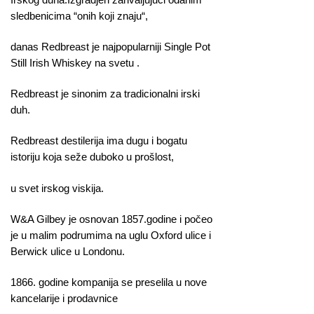
sledbenicima “onih koji znaju“,
danas Redbreast je najpopularniji Single Pot
Still Irish Whiskey na svetu .
Redbreast je sinonim za tradicionalni irski
duh.
Redbreast destilerija ima dugu i bogatu
istoriju koja seže duboko u prošlost,
u svet irskog viskija.
W&A Gilbey je osnovan 1857.godine i počeo
je u malim podrumima na uglu Oxford ulice i
Berwick ulice u Londonu.
1866. godine kompanija se preselila u nove
kancelarije i prodavnice