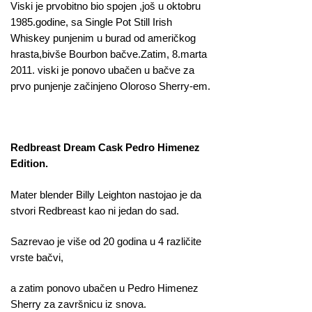
Viski je prvobitno bio spojen ,još u oktobru
1985.godine, sa Single Pot Still Irish
Whiskey punjenim u burad od američkog
hrasta,bivše Bourbon bačve.Zatim, 8.marta
2011. viski je ponovo ubačen u bačve za
prvo punjenje začinjeno Oloroso Sherry-em.
Redbreast Dream Cask Pedro Himenez
Edition.
Mater blender Billy Leighton nastojao je da
stvori Redbreast kao ni jedan do sad.
Sazrevao je više od 20 godina u 4 različite
vrste bačvi,
a zatim ponovo ubačen u Pedro Himenez
Sherry za završnicu iz snova.