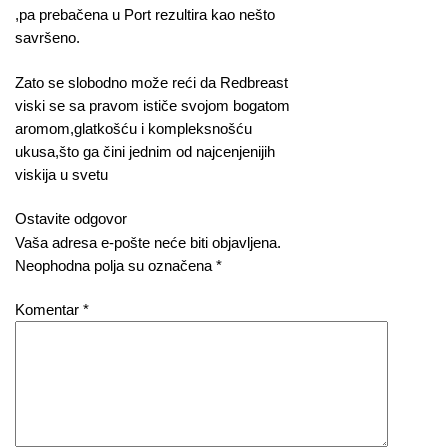
,pa prebačena u Port rezultira kao nešto
savršeno.
Zato se slobodno može reći da Redbreast
viski se sa pravom ističe svojom bogatom
aromom,glatkošću i kompleksnošću
ukusa,što ga čini jednim od najcenjenijih
viskija u svetu
Ostavite odgovor
Vaša adresa e-pošte neće biti objavljena.
Neophodna polja su označena
*
Komentar
*