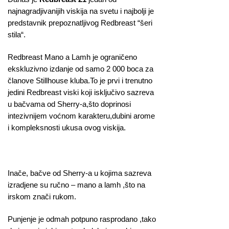
najnagradjivanijih viskija na svetu i najbolji je
predstavnik prepoznatljivog Redbreast “šeri
stila“.
Redbreast Mano a Lamh je ograničeno
ekskluzivno izdanje od samo 2 000 boca za
članove Stillhouse kluba.To je prvi i trenutno
jedini Redbreast viski koji isključivo sazreva
u bačvama od Sherry-a,što doprinosi
intezivnijem voćnom karakteru,dubini arome
i kompleksnosti ukusa ovog viskija.
Inače, bačve od Sherry-a u kojima sazreva
izradjene su ručno – mano a lamh ,što na
irskom znači rukom.
Punjenje je odmah potpuno rasprodano ,tako