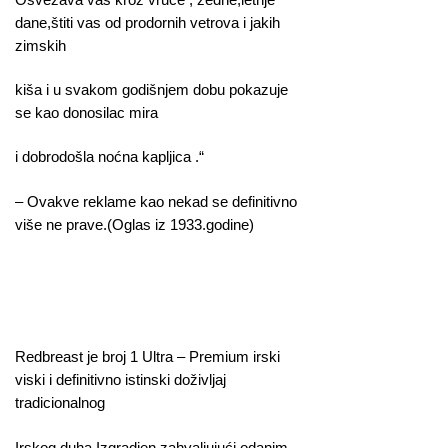
dane,štiti vas od prodornih vetrova i jakih
zimskih
kiša i u svakom godišnjem dobu pokazuje
se kao donosilac mira
i dobrodošla noćna kapljica .“
– Ovakve reklame kao nekad se definitivno
više ne prave.(Oglas iz 1933.godine)
Redbreast je broj 1 Ultra – Premium irski
viski i definitivno istinski doživljaj
tradicionalnog
Irskog duha.Izgradjen zahvaljujući odanim