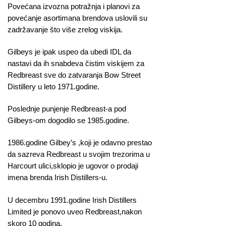
Povećana izvozna potražnja i planovi za
povećanje asortimana brendova uslovili su
zadržavanje što više zrelog viskija.
Gilbeys je ipak uspeo da ubedi IDL da
nastavi da ih snabdeva čistim viskijem za
Redbreast sve do zatvaranja Bow Street
Distillery u leto 1971.godine.
Poslednje punjenje Redbreast-a pod
Gilbeys-om dogodilo se 1985.godine.
1986.godine Gilbey’s ,koji je odavno prestao
da sazreva Redbreast u svojim trezorima u
Harcourt ulici,sklopio je ugovor o prodaji
imena brenda Irish Distillers-u.
U decembru 1991.godine Irish Distillers
Limited je ponovo uveo Redbreast,nakon
skoro 10 godina.