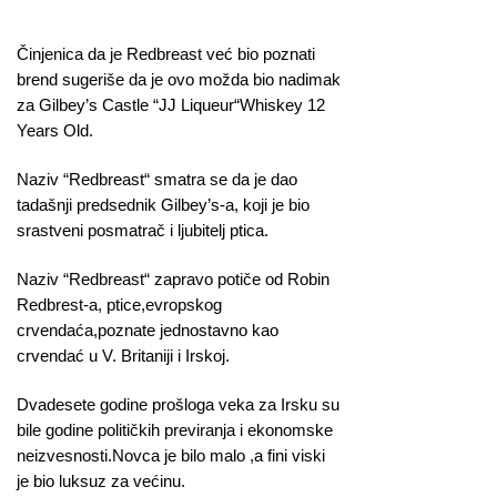
Činjenica da je Redbreast već bio poznati
brend sugeriše da je ovo možda bio nadimak
za Gilbey’s Castle “JJ Liqueur“Whiskey 12
Years Old.
Naziv “Redbreast“ smatra se da je dao
tadašnji predsednik Gilbey’s-a, koji je bio
srastveni posmatrač i ljubitelj ptica.
Naziv “Redbreast“ zapravo potiče od Robin
Redbrest-a, ptice,evropskog
crvendaća,poznate jednostavno kao
crvendać u V. Britaniji i Irskoj.
Dvadesete godine prošloga veka za Irsku su
bile godine političkih previranja i ekonomske
neizvesnosti.Novca je bilo malo ,a fini viski
je bio luksuz za većinu.