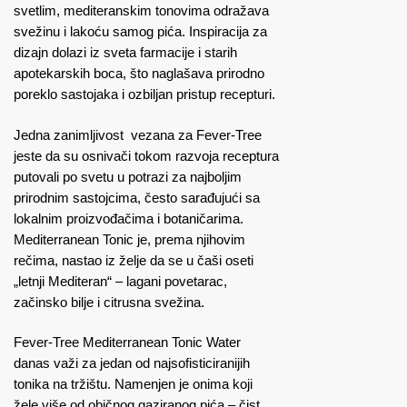
svetlim, mediteranskim tonovima odražava
svežinu i lakoću samog pića. Inspiracija za
dizajn dolazi iz sveta farmacije i starih
apotekarskih boca, što naglašava prirodno
poreklo sastojaka i ozbiljan pristup recepturi.
Jedna zanimljivost vezana za Fever-Tree
jeste da su osnivači tokom razvoja receptura
putovali po svetu u potrazi za najboljim
prirodnim sastojcima, često sarađujući sa
lokalnim proizvođačima i botaničarima.
Mediterranean Tonic je, prema njihovim
rečima, nastao iz želje da se u čaši oseti
„letnji Mediteran“ – lagani povetarac,
začinsko bilje i citrusna svežina.
Fever-Tree Mediterranean Tonic Water
danas važi za jedan od najsofisticiranijih
tonika na tržištu. Namenjen je onima koji
žele više od običnog gaziranog pića – čist