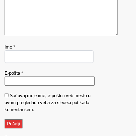
Ime
*
E-pošta
*
Sačuvaj moje ime, e-poštu i veb mesto u
ovom pregledaču veba za sledeći put kada
komentarišem.