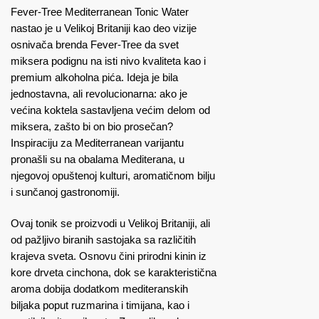
Fever-Tree Mediterranean Tonic Water
nastao je u Velikoj Britaniji kao deo vizije
osnivača brenda Fever-Tree da svet
miksera podignu na isti nivo kvaliteta kao i
premium alkoholna pića. Ideja je bila
jednostavna, ali revolucionarna: ako je
većina koktela sastavljena većim delom od
miksera, zašto bi on bio prosečan?
Inspiraciju za Mediterranean varijantu
pronašli su na obalama Mediterana, u
njegovoj opuštenoj kulturi, aromatičnom bilju
i sunčanoj gastronomiji.
Ovaj tonik se proizvodi u Velikoj Britaniji, ali
od pažljivo biranih sastojaka sa različitih
krajeva sveta. Osnovu čini prirodni kinin iz
kore drveta cinchona, dok se karakteristična
aroma dobija dodatkom mediteranskih
biljaka poput ruzmarina i timijana, kao i