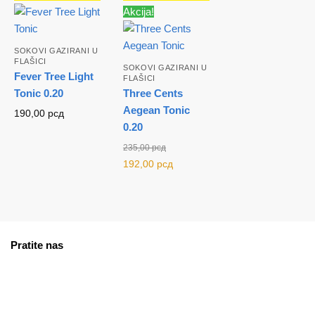
Akcija!
SOKOVI GAZIRANI U
FLAŠICI
SOKOVI GAZIRANI U
Fever Tree Light
FLAŠICI
Tonic 0.20
Three Cents
Aegean Tonic
190,00
рсд
0.20
235,00
рсд
Originalna
Trenutna
192,00
рсд
cena je
cena je:
bila:
192,00 рсд.
235,00 рсд.
Pratite nas
facebook
instagram