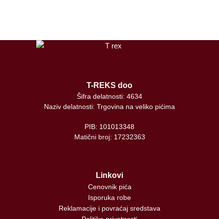
tiktok
T-REKS doo
Šifra delatnosti: 4634
Naziv delatnosti: Trgovina na veliko pićima
PIB: 101013348
Matični broj: 17232363
Linkovi
Cenovnik pića
Isporuka robe
Reklamacije i povraćaj sredstava