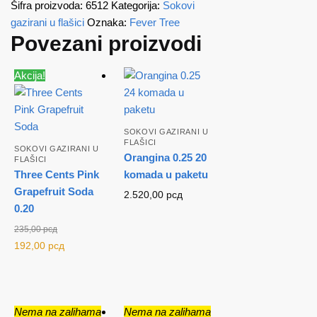
Šifra proizvoda:
6512
Kategorija:
Sokovi
gazirani u flašici
Oznaka:
Fever Tree
Povezani proizvodi
Akcija!
SOKOVI GAZIRANI U
FLAŠICI
SOKOVI GAZIRANI U
Orangina 0.25 20
FLAŠICI
Three Cents Pink
komada u paketu
Grapefruit Soda
2.520,00
рсд
0.20
235,00
рсд
Originalna
Trenutna
192,00
рсд
cena je
cena je:
bila:
192,00 рсд.
235,00 рсд.
Nema na zalihama
Nema na zalihama