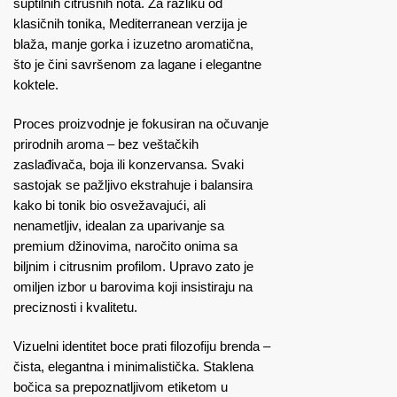
suptilnih citrusnih nota. Za razliku od
klasičnih tonika, Mediterranean verzija je
blaža, manje gorka i izuzetno aromatična,
što je čini savršenom za lagane i elegantne
koktele.
Proces proizvodnje je fokusiran na očuvanje
prirodnih aroma – bez veštačkih
zaslađivača, boja ili konzervansa. Svaki
sastojak se pažljivo ekstrahuje i balansira
kako bi tonik bio osvežavajući, ali
nenametljiv, idealan za uparivanje sa
premium džinovima, naročito onima sa
biljnim i citrusnim profilom. Upravo zato je
omiljen izbor u barovima koji insistiraju na
preciznosti i kvalitetu.
Vizuelni identitet boce prati filozofiju brenda –
čista, elegantna i minimalistička. Staklena
bočica sa prepoznatljivom etiketom u