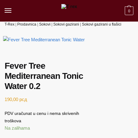
Skip to navigation
Skip to content
0
T-Rex
|
Prodavnica
|
Sokovi
|
Sokovi gazirani
|
Sokovi gazirani u flašici
Fever Tree
Mediterranean Tonic
Water 0.2
190,00
рсд
PDV uračunat u cenu i nema skrivenih
troškova
Na zalihama