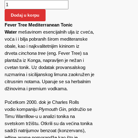
Fever Tree Mediterranean Tonic Water 0.2 količina
Dodaj u korpu
Fever Tree Mediterranean Tonic
Water
mešavinom esencijalnih ulja iz cveća,
voća i i bilja pobranih širom mediteranske
obale, kao i najkvalitetnijim kininom iz
drveta
cinchona tree
(eng. Fever Tree) sa
plantaža iz Konga, napravljen je nežan i
cvetan tonik. Uz dodatak provansalskog
ruzmarina i sicilijanskog limuna zaokružen je
citrusnim notama. Uparuje se sa herbalnim
džinovima i premium vodkama.
Početkom 2000. dok je Charles Rolls
vodio kompaniju
Plymouth Gin
, pridružio se
Timu Warrillow-u u analizi tonika na
svetskom tržištu. Otkrili su da većina tonika
sadrži natrijumov benzoat (konzervans),
jeftine arome pomorandže kao što je