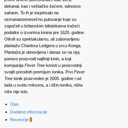
dekanal, kao i veštačke šećere, odnosno
saharin. To ih je inspirisalo na
osmanastomesečno putovanje koje su
započeli u britanskim biliotekama tražeći
podatke o izvorima kinina pre 1620. godine.
Otkrili su spektakularnu, ali zaboravljenu
plantažu Charlesa Ledgera u srcu Konga.
Plantaža je obnovljena i danas se na njoj
ponovo proizvodi najfiniji kinin, a koji
kompanija
Fever Tree
koristi u proizvodnji
svojih prirodnih premijum tonika. Prvi
Fever
Tree
tonik proizveden je 2005. godine i od
tada u svetu miksera, a i džin-tonika, ništa
više nije isto.
Opis
Dodatne informacije
Recenzije
0