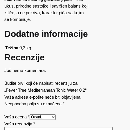
ukus, prirodne sastojke i savršen balans koji
ističe, a ne prikriva, karakter pića sa kojim
se kombinuje.
Dodatne informacije
Težina
0,3 kg
Recenzije
Još nema komentara.
Budite prvi koji će napisati recenziju za
„Fever Tree Mediterranean Tonic Water 0.2“
Vaša adresa e-pošte neće biti objavljena.
Neophodna polja su označena
*
Vaša ocena
*
Vaša recenzija
*