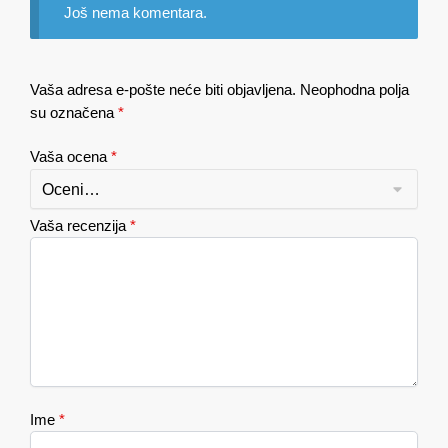
Još nema komentara.
Vaša adresa e-pošte neće biti objavljena.
Neophodna polja
su označena
*
Vaša ocena
*
Vaša recenzija
*
Ime
*