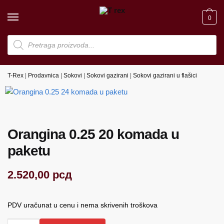
Skip
Skip
to
to
0
navigation
content
Products
search
T-Rex
|
Prodavnica
|
Sokovi
|
Sokovi gazirani
|
Sokovi gazirani u flašici
Orangina 0.25 20 komada u
paketu
2.520,00
рсд
PDV uračunat u cenu i nema skrivenih troškova
Orangina