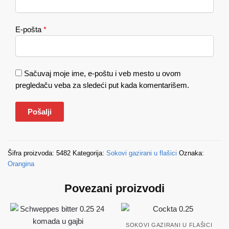
E-pošta
*
Sačuvaj moje ime, e-poštu i veb mesto u ovom
pregledaču veba za sledeći put kada komentarišem.
Šifra proizvoda:
5482
Kategorija:
Sokovi gazirani u flašici
Oznaka:
Orangina
Povezani proizvodi
SOKOVI GAZIRANI U FLAŠICI