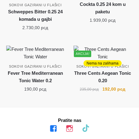
Cockta 0.25 24 kom u
SOKOVI GAZIRANI U FLAŠICI
Schweppes Bitter 0.25 24
paketu
komada u gajbi
1.939,00
рсд
2.730,00
рсд
AKCIJA!
Nema na zalihama
SOKOVI GAZIRANI U FLAŠICI
SOKOVI GAZIRANI U FLAŠICI
Fever Tree Mediterranean
Three Cents Aegean Tonic
Tonic Water 0.2
0.20
Originalna
Trenut
190,00
рсд
192,00
рсд
235,00
рсд
cena
cena
je
je:
bila:
192,00
235,00 рсд.
Pratite nas
facebook
instagram
tiktok