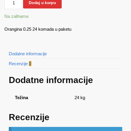
Dodaj u korpu
0.25
20
Na zalihama
komada
u
Orangina 0.25 24 komada u paketu
paketu
količina
Dodatne informacije
Recenzije
0
Dodatne informacije
Težina
24 kg
Recenzije