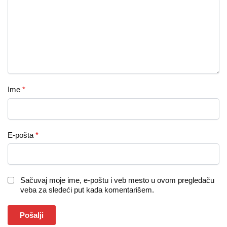
Ime
*
E-pošta
*
Sačuvaj moje ime, e-poštu i veb mesto u ovom pregledaču
veba za sledeći put kada komentarišem.