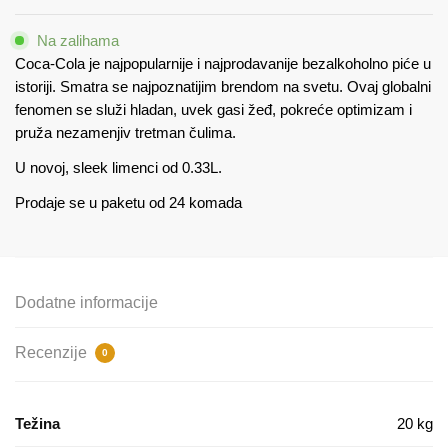
(24kom)
Na zalihama
količina
Coca-Cola je najpopularnije i najprodavanije bezalkoholno piće u
istoriji. Smatra se najpoznatijim brendom na svetu. Ovaj globalni
fenomen se služi hladan, uvek gasi žeđ, pokreće optimizam i
pruža nezamenjiv tretman čulima.
U novoj, sleek limenci od 0.33L.
Prodaje se u paketu od 24 komada
Dodatne informacije
Recenzije
0
Težina
20 kg