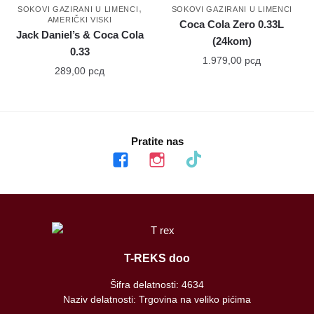
,
SOKOVI GAZIRANI U LIMENCI
SOKOVI GAZIRANI U LIMENCI
AMERIČKI VISKI
Coca Cola Zero 0.33L
Jack Daniel’s & Coca Cola
(24kom)
0.33
1.979,00
рсд
289,00
рсд
Pratite nas
facebook
instagram
tiktok
T-REKS doo
Šifra delatnosti: 4634
Naziv delatnosti: Trgovina na veliko pićima