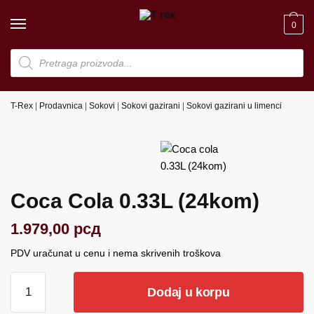
Skip
Skip
to
to
0
navigation
content
Products
search
T-Rex
|
Prodavnica
|
Sokovi
|
Sokovi gazirani
|
Sokovi gazirani u limenci
Coca Cola 0.33L (24kom)
1.979,00
рсд
PDV uračunat u cenu i nema skrivenih troškova
Coca
Dodaj u korpu
Cola
0.33L