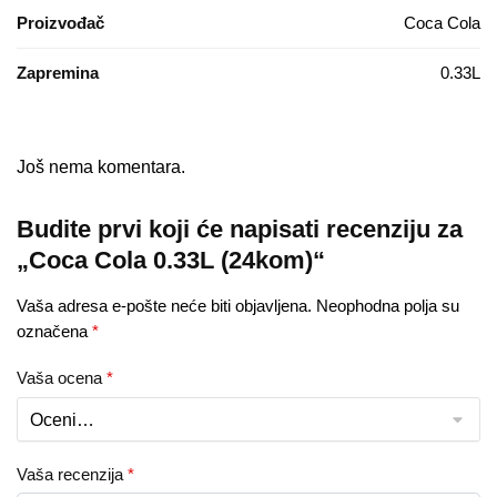
Proizvođač
Coca Cola
Zapremina
0.33L
Još nema komentara.
Budite prvi koji će napisati recenziju za
„Coca Cola 0.33L (24kom)“
Vaša adresa e-pošte neće biti objavljena.
Neophodna polja su
označena
*
Vaša ocena
*
Vaša recenzija
*